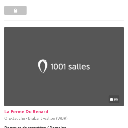
(0)
La Ferme Du Renard
Orp-Jauche - Brabant wallon (WBR)
Demeure de caractère / Domaine