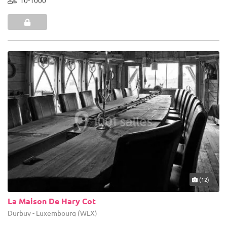
10-1000
(12)
La Maison De Hary Cot
Durbuy - Luxembourg (WLX)