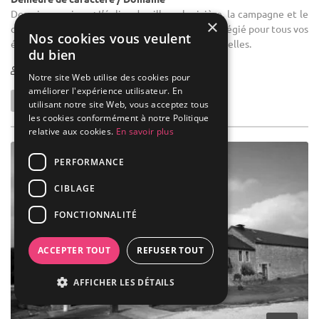
Domaine mariage : L’église du village, la rivière, la campagne et le
×
chant des oiseaux font de celui-ci un cadre privilégié pour tous vos
Nos cookies vous veulent
évènements, tout en étant à 35 minutes de Bruxelles.
du bien
1-250
Notre site Web utilise des cookies pour
améliorer l'expérience utilisateur. En
utilisant notre site Web, vous acceptez tous
les cookies conformément à notre Politique
relative aux cookies.
En savoir plus
PERFORMANCE
CIBLAGE
FONCTIONNALITÉ
ACCEPTER TOUT
REFUSER TOUT
AFFICHER LES DÉTAILS