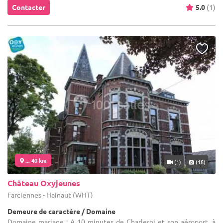
Contacter
5.0
(1)
... 40 km
(1)
(18)
Château Oxyjeunes
Farciennes - Hainaut (WHT)
Demeure de caractère / Domaine
Domaine mariage : A 10 minutes de Charleroi et son aéroport, à