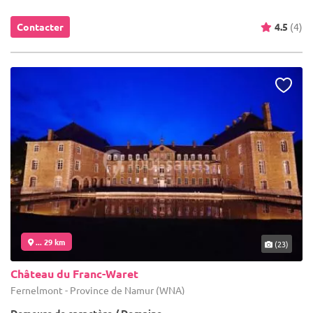
Contacter
4.5
(4)
... 29 km
(23)
Château du Franc-Waret
Fernelmont - Province de Namur (WNA)
Demeure de caractère / Domaine