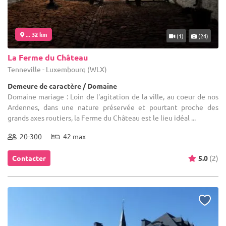
... 32 km
(1)
(24)
La Ferme du Château
Tenneville - Luxembourg (WLX)
Demeure de caractère / Domaine
Domaine mariage : Loin de l'agitation de la ville, au coeur de nos
Ardennes, dans une nature préservée et pourtant proche des
grands axes routiers, la Ferme du Château est le lieu idéal ...
20-300
42 max
Contacter
5.0
(2)