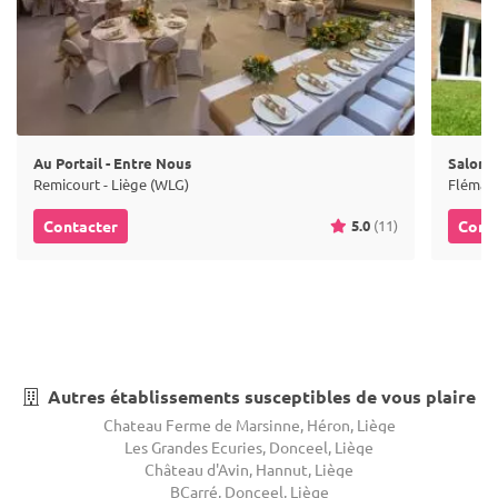
Au Portail - Entre Nous
Salons
Remicourt - Liège (WLG)
Flémall
5.0
(11)
Contacter
Cont
Autres établissements susceptibles de vous plaire
Chateau Ferme de Marsinne, Héron, Liège
Les Grandes Ecuries, Donceel, Liège
Château d'Avin, Hannut, Liège
BCarré, Donceel, Liège