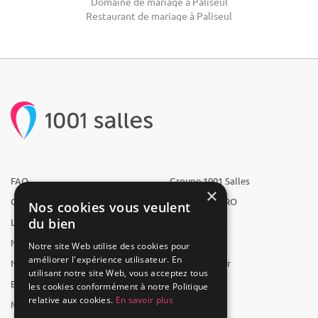
Domaine de mariage à Paliseul
Restaurant de mariage à Paliseul
FAQ
Groupe 1001 Salles
×
Qui sommes-nous ?
1001 Salles PRO
Nos cookies vous veulent
du bien
L'équipe
1001 Traiteurs
Nous recrutons
1001 Artistes
Notre site Web utilise des cookies pour
améliorer l'expérience utilisateur. En
Nos partenaires
Reserverunbar
utilisant notre site Web, vous acceptez tous
Espace presse
MP2
les cookies conformément à notre Politique
relative aux cookies.
En savoir plus
Mentions légales