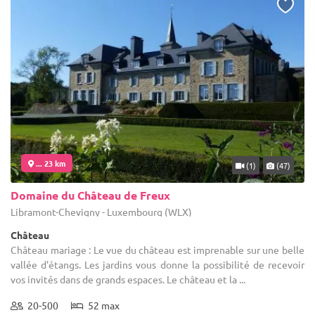
... 23 km
(1)
(47)
Domaine du Château de Freux
Libramont-Chevigny - Luxembourg (WLX)
Château
Château mariage : Le vue du château est imprenable sur une belle
vallée d'étangs. Les jardins vous donne la possibilité de recevoir
vos invités dans de grands espaces. Le château et la ...
20-500
52 max