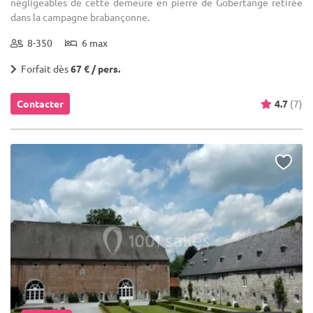
négligeables de cette demeure en pierre de Gobertange retirée
dans la campagne brabançonne.
8-350
6 max
Forfait dès
67 € / pers.
Contacter
4.7
(7)