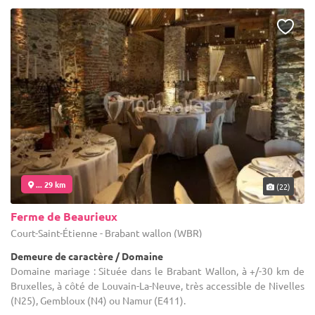
... 29 km
(22)
Ferme de Beaurieux
Court-Saint-Étienne - Brabant wallon (WBR)
Demeure de caractère / Domaine
Domaine mariage : Située dans le Brabant Wallon, à +/-30 km de
Bruxelles, à côté de Louvain-La-Neuve, très accessible de Nivelles
(N25), Gembloux (N4) ou Namur (E411).