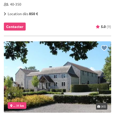
40-350
Location dès
850 €
Contacter
5.0
(9)
... 31 km
(65)