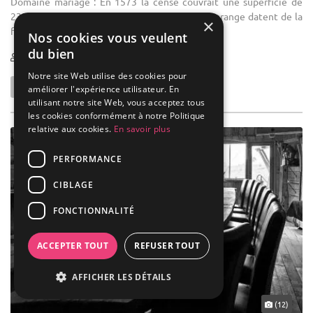
Domaine mariage : En 1573 la cense couvrait une superficie de
235 bonniers (190 ha.). Le corps de logis et la grange datent de la
×
fin du XIXe siècle.
Nos cookies vous veulent
du bien
80-450
Notre site Web utilise des cookies pour
améliorer l'expérience utilisateur. En
utilisant notre site Web, vous acceptez tous
les cookies conformément à notre Politique
relative aux cookies.
En savoir plus
PERFORMANCE
CIBLAGE
FONCTIONNALITÉ
ACCEPTER TOUT
REFUSER TOUT
AFFICHER LES DÉTAILS
(12)