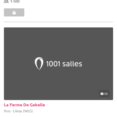
1-500
(0)
La Ferme De Gabelle
Huy - Liège (WLG)