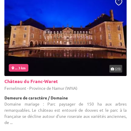
... 3 km
(23)
Château du Franc-Waret
Fernelmont - Province de Namur (WNA)
Demeure de caractère / Domaine
Domaine mariage : Parc paysager de 150 ha aux arbres
remarquables. Le château est entouré de douves et le parc à la
française se décline autour d'une roseraie aux variétés anciennes,
de ...