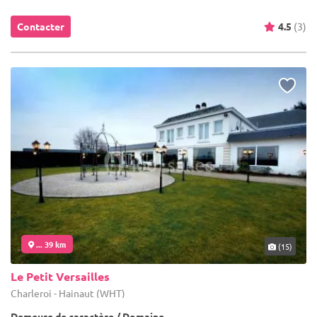
Contacter
4.5
(3)
... 39 km
(15)
Le Petit Versailles
Charleroi - Hainaut (WHT)
Demeure de caractère / Domaine