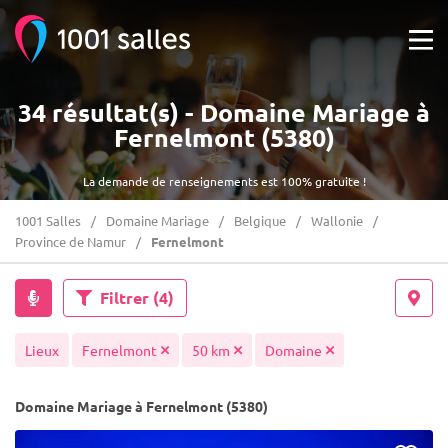
34 résultat(s) - Domaine Mariage à
Fernelmont (5380)
La demande de renseignements est 100% gratuite !
1001 Salles
Domaine Mariage
Belgique
Wallonie
Province de Namur
Fernelmont
Filtrer
(4)
Lieux
Fernelmont
50 km
Domaine
Domaine Mariage à Fernelmont (5380)