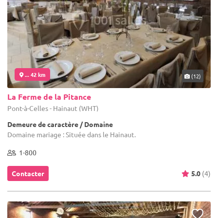
... 42 km
(12)
La Ferme de la Pitance
Pont-à-Celles - Hainaut (WHT)
Demeure de caractère / Domaine
Domaine mariage : Située dans le Hainaut.
1-800
Contacter
5.0
(4)