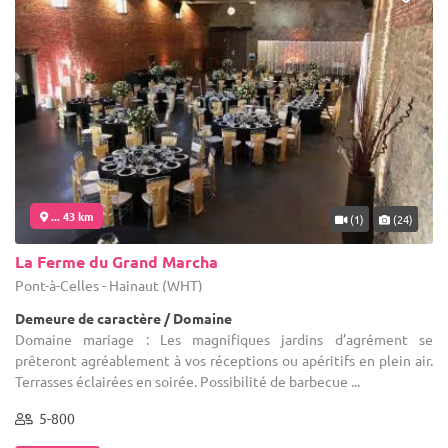
... 43 km
(1)
(24)
La Ferme du Grand Marcha
Pont-à-Celles - Hainaut (WHT)
Demeure de caractère / Domaine
Domaine mariage : Les magnifiques jardins d’agrément se
prêteront agréablement à vos réceptions ou apéritifs en plein air.
Terrasses éclairées en soirée. Possibilité de barbecue ...
5-800