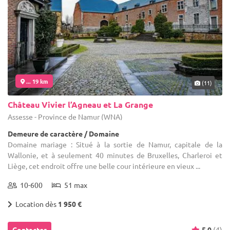
... 19 km
(11)
Château Vivier l’Agneau et La Grange
Assesse - Province de Namur (WNA)
Demeure de caractère / Domaine
Domaine mariage : Situé à la sortie de Namur, capitale de la
Wallonie, et à seulement 40 minutes de Bruxelles, Charleroi et
Liège, cet endroit offre une belle cour intérieure en vieux ...
10-600
51 max
Location dès
1 950 €
Contacter
5.0
(4)