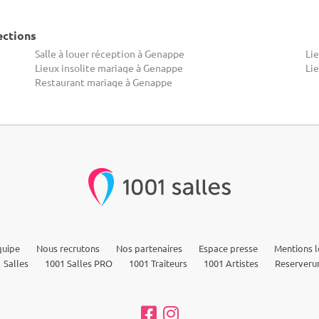
ections
Salle à louer réception à Genappe
Li
Lieux insolite mariage à Genappe
Li
Restaurant mariage à Genappe
quipe
Nous recrutons
Nos partenaires
Espace presse
Mentions l
 Salles
1001 Salles PRO
1001 Traiteurs
1001 Artistes
Reserveru