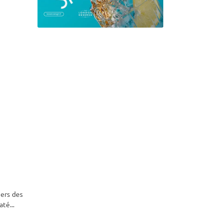
ers des
maté
...