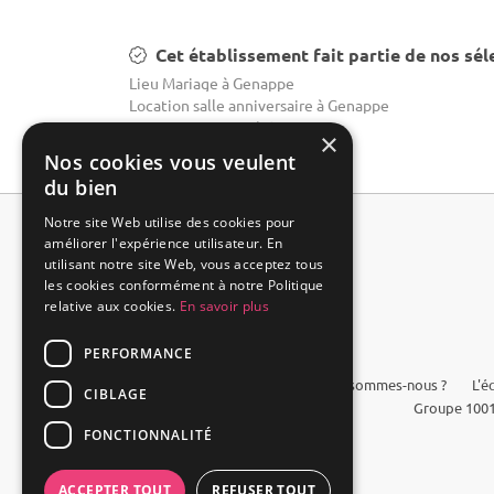
Cet établissement fait partie de nos sél
Lieu Mariage à Genappe
Location salle anniversaire à Genappe
Domaine mariage à Genappe
×
Nos cookies vous veulent
du bien
Notre site Web utilise des cookies pour
améliorer l'expérience utilisateur. En
utilisant notre site Web, vous acceptez tous
les cookies conformément à notre Politique
relative aux cookies.
En savoir plus
PERFORMANCE
FAQ
Qui sommes-nous ?
L'é
CIBLAGE
Groupe 1001
FONCTIONNALITÉ
ACCEPTER TOUT
REFUSER TOUT