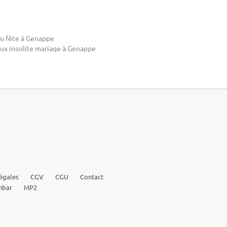
eu fête à Genappe
eux insolite mariage à Genappe
égales
CGV
CGU
Contact
nbar
MP2