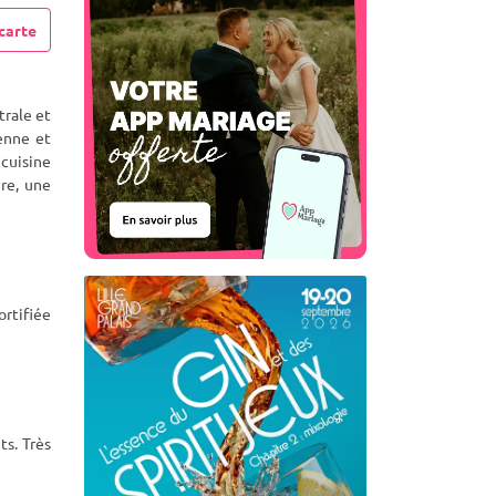
carte
trale et
enne et
cuisine
re, une
ortifiée
ts. Très