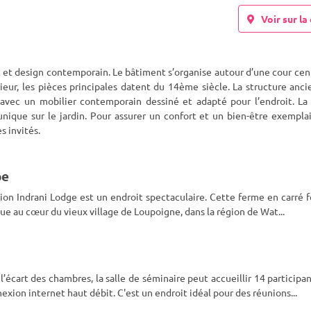
Voir sur la 
 et design contemporain. Le bâtiment s’organise autour d’une cour cen
rieur, les pièces principales datent du 14ème siècle. La structure anc
i
ec un mobilier contemporain dessiné et adapté pour l’endroit. La 
ique sur le jardin. Pour assurer un confort et un bien-être exemplai
s invités.
pe
égion Indrani Lodge est un endroit spectaculaire. Cette ferme en carré f
itue au cœur du vieux village de Loupoigne, dans la région de Wat
...
cart des chambres, la salle de séminaire peut accueillir 14 participan
nexion internet haut débit. C'est un endroit idéal pour des réunions
...