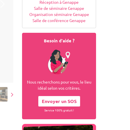
Réception à Genappe
Salle de séminaire Genappe
Organisation séminaire Genappe
Salle de conférence Genappe
Besoin d'aide ?
Nous recherchons pour vous, le lieu
idéal selon vos critères.
Envoyer un SOS
Service 100% gratuit !