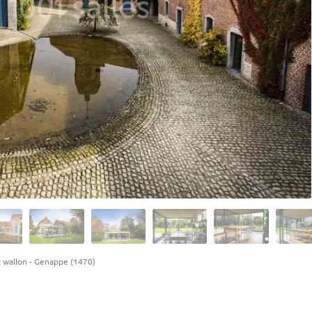
 wallon
-
Genappe (1470)