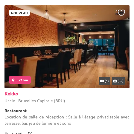
NOUVEAU
... 21 km
(1)
(32)
Kekko
Uccle - Bruxelles-Capitale (BRU)
Restaurant
Location de salle de réception : Salle à l’étage privatisable avec
terrasse, bar, jeu de lumière et sono
1-140