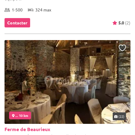
1-500
324 max
Contacter
5.0
(2)
... 10 km
(22)
Ferme de Beaurieux