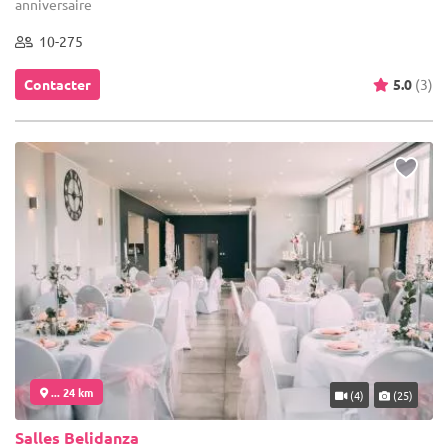
anniversaire
10-275
Contacter
5.0
(3)
... 24 km
(4)
(25)
Salles Belidanza