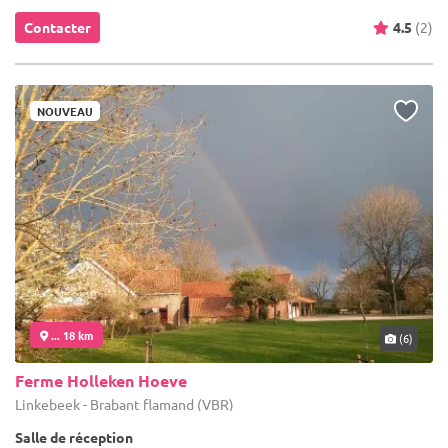
Contacter
4.5
(2)
NOUVEAU
... 18 km
(6)
Ferme Holleken Hoeve
Linkebeek - Brabant flamand (VBR)
Salle de réception