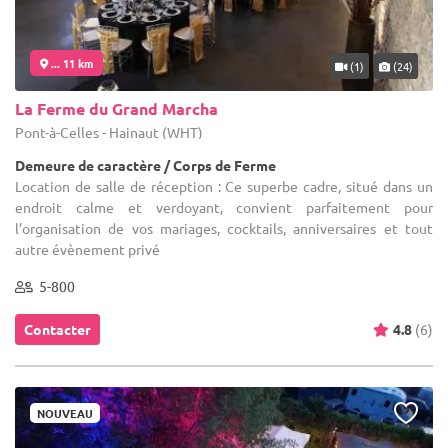
... 11 km
(1)
(24)
La Ferme du Grand Marcha
Pont-à-Celles - Hainaut (WHT)
Demeure de caractère / Corps de Ferme
Location de salle de réception : Ce superbe cadre, situé dans un
endroit calme et verdoyant, convient parfaitement pour
l’organisation de vos mariages, cocktails, anniversaires et tout
autre évènement privé
5-800
Contacter
4.8
(6)
NOUVEAU