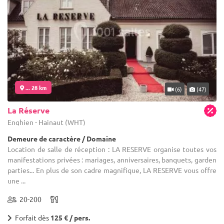
... 28 km
(6)
(47)
La Réserve
Enghien - Hainaut (WHT)
Demeure de caractère / Domaine
Location de salle de réception : LA RESERVE organise toutes vos
manifestations privées : mariages, anniversaires, banquets, garden
parties... En plus de son cadre magnifique, LA RESERVE vous offre
une ...
20-200
Forfait dès
125 € / pers.