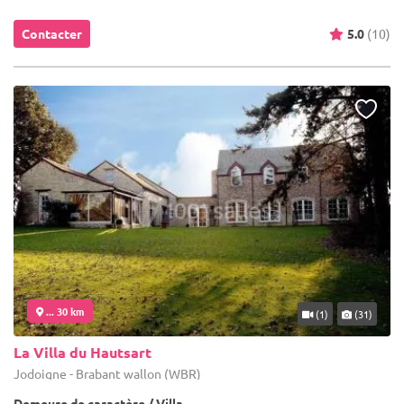
Contacter
5.0
(10)
... 30 km
(1)
(31)
La Villa du Hautsart
Jodoigne - Brabant wallon (WBR)
Demeure de caractère / Villa