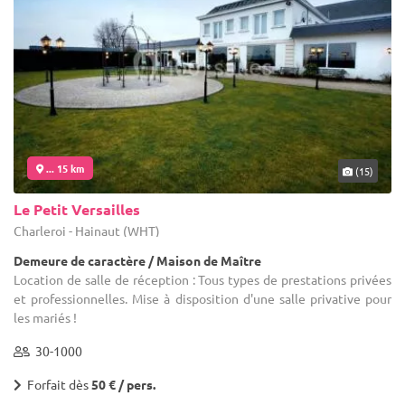
... 15 km
(15)
Le Petit Versailles
Charleroi - Hainaut (WHT)
Demeure de caractère / Maison de Maître
Location de salle de réception : Tous types de prestations privées
et professionnelles. Mise à disposition d'une salle privative pour
les mariés !
30-1000
Forfait dès
50 € / pers.