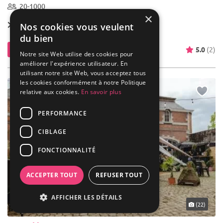
20-1000
×
Forfait dès
50 € / pers.
Nos cookies vous veulent
du bien
Contacter
5.0
(2)
Notre site Web utilise des cookies pour
améliorer l'expérience utilisateur. En
utilisant notre site Web, vous acceptez tous
les cookies conformément à notre Politique
relative aux cookies.
En savoir plus
PERFORMANCE
CIBLAGE
FONCTIONNALITÉ
ACCEPTER TOUT
REFUSER TOUT
AFFICHER LES DÉTAILS
... 32 km
(22)