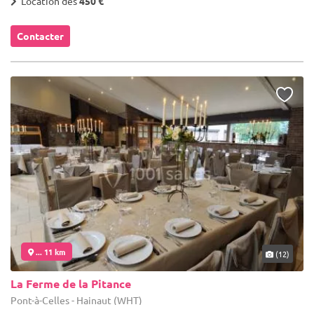
Location dès
450 €
Contacter
... 11 km
(12)
La Ferme de la Pitance
Pont-à-Celles - Hainaut (WHT)