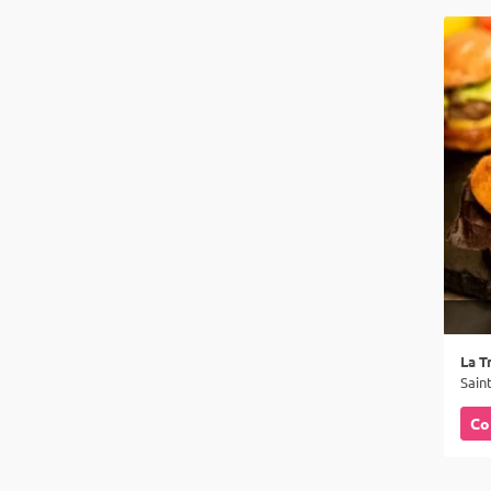
La T
Co