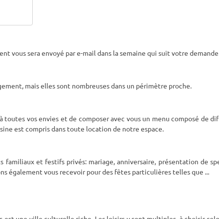
ent vous sera envoyé par e-mail dans la semaine qui suit votre demande
rgement, mais elles sont nombreuses dans un périmètre proche.
re à toutes vos envies et de composer avec vous un menu composé de di
isine est compris dans toute location de notre espace.
familiaux et festifs privés: mariage, anniversaire, présentation de sp
ns également vous recevoir pour des fêtes particulières telles que
...
st une ville culturelle riche. Les loisirs y sont multiples, à choisir sel