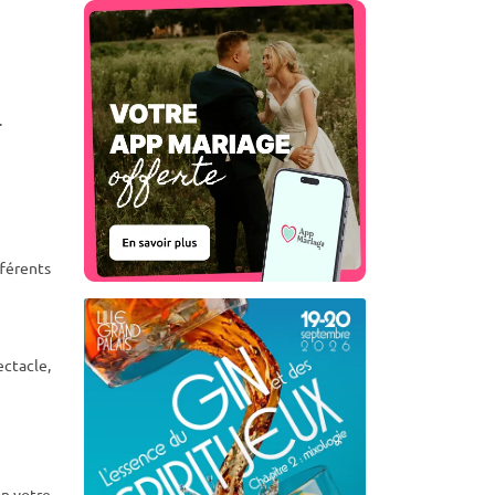
.
fférents
ectacle,
on votre