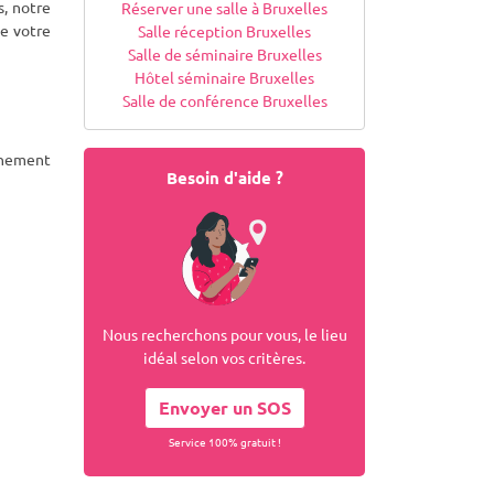
s, notre
Réserver une salle à Bruxelles
de votre
Salle réception Bruxelles
Salle de séminaire Bruxelles
Hôtel séminaire Bruxelles
Salle de conférence Bruxelles
nnement
Besoin d'aide ?
Nous recherchons pour vous, le lieu
idéal selon vos critères.
Envoyer un SOS
Service 100% gratuit !