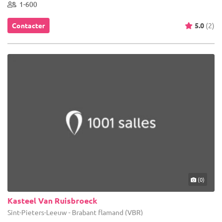
1-600
Contacter
5.0
(2)
(0)
Kasteel Van Ruisbroeck
Sint-Pieters-Leeuw - Brabant flamand (VBR)