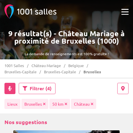
9 résultat(s) - Château Mariage à
proximité de Bruxelles (1000)
La demande de renseignements est 100% gratuite !
1001 Salles
Château Mariage
Belgique
Bruxelles-Capitale
Bruxelles-Capitale
Bruxelles
Filtrer
(4)
Lieux
Bruxelles
50 km
Château
Nos suggestions