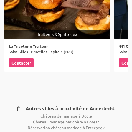
Traiteurs & Spiritueux
La Tricoterie Traiteur
441 Qu
Saint-Gilles - Bruxelles-Capitale (BRU)
Saint-Gi
Contacter
Cont
Autres villes à proximité de Anderlecht
Château de mariage à Uccle
Château mariage pas chère à Forest
Réservation château mariage à Etterbeek