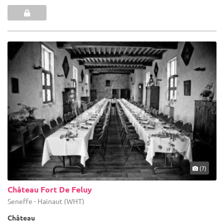
(7)
Château Fort De Feluy
Seneffe - Hainaut (WHT)
Château