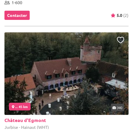
1-600
Contacter
5.0
(2)
... 45 km
(46)
Château d'Egmont
Jurbise - Hainaut (WHT)