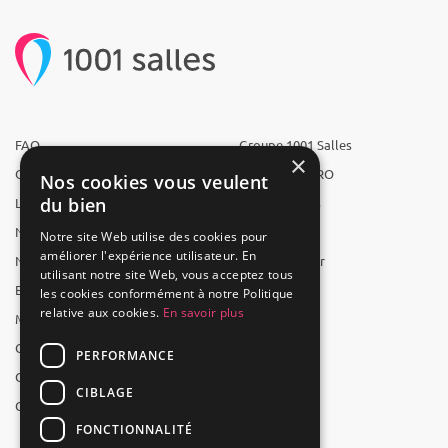
FAQ
Groupe 1001 Salles
×
Qui sommes-nous ?
1001 Salles PRO
Nos cookies vous veulent
du bien
L'équipe
1001 Traiteurs
Nous recrutons
1001 Artistes
Notre site Web utilise des cookies pour
améliorer l'expérience utilisateur. En
Nos partenaires
Reserverunbar
utilisant notre site Web, vous acceptez tous
Espace presse
MP2
les cookies conformément à notre Politique
relative aux cookies.
En savoir plus
Mentions légales
CGV
PERFORMANCE
CGU
CIBLAGE
Contact
FONCTIONNALITÉ