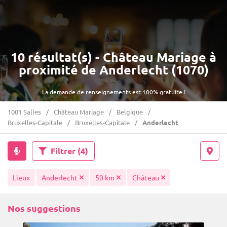
10 résultat(s) - Château Mariage à
proximité de Anderlecht (1070)
La demande de renseignements est 100% gratuite !
1001 Salles
Château Mariage
Belgique
Bruxelles-Capitale
Bruxelles-Capitale
Anderlecht
Filtrer
(4)
Lieux
Anderlecht
50 km
Château
Nos suggestions