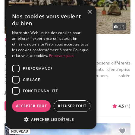
×
Nos cookies vous veulent
du bien
(22)
Notre site Web utilise des cookies pour
améliorer l'expérience utilisateur. En
Coworking Namur
utilisant notre site Web, vous acceptez tous
Namur - Province de Namur (WNA)
les cookies conformément à notre Politique
relative aux cookies.
En savoir plus
Demeure de caractère / Hôtel particulier
Location de salle de réception : Nous vous proposons différents
PERFORMANCE
services : - l'organisation de vos événements d'entreprise
(afterworks, teambuildings, petits-déjeuners, soirée
CIBLAGE
d'entreprise...) - ...
FONCTIONNALITÉ
2-100
Contacter
4.5
(1)
ACCEPTER TOUT
REFUSER TOUT
AFFICHER LES DÉTAILS
NOUVEAU