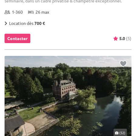
séminaire, dans un cadre privatisé & champêtre exceptionnel.
1-360
26 max
Location dès
700 €
Contacter
5.0
(5)
(52)