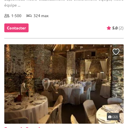
équipe ...
1-500
324 max
Contacter
5.0
(2)
(22)