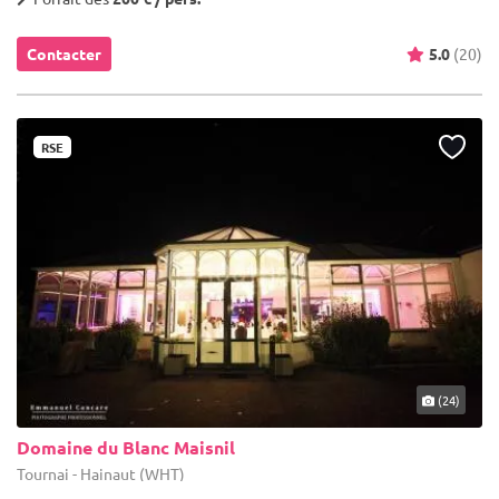
Contacter
5.0
(20)
RSE
(24)
Domaine du Blanc Maisnil
Tournai - Hainaut (WHT)