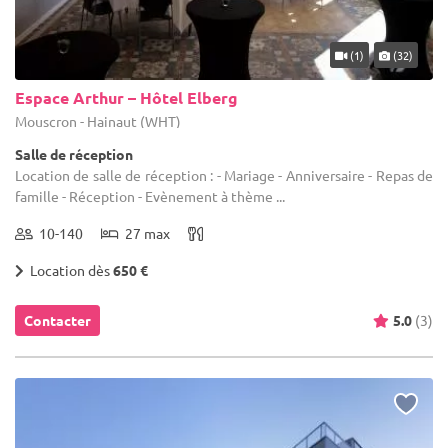
(1)
(32)
Espace Arthur – Hôtel Elberg
Mouscron - Hainaut (WHT)
Salle de réception
Location de salle de réception : - Mariage - Anniversaire - Repas de
famille - Réception - Evènement à thème ...
10-140
27 max
Location dès
650 €
Contacter
5.0
(3)