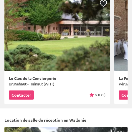
Le Clos de la Conciergerie
La Fer
Brunehaut - Hainaut (WHT)
Péruwel
5.0
(5)
Contacter
Cont
Location de salle de réception en Wallonie