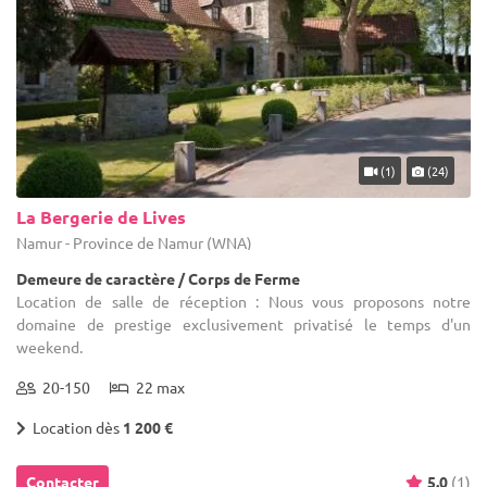
(1)
(24)
La Bergerie de Lives
Namur - Province de Namur (WNA)
Demeure de caractère / Corps de Ferme
Location de salle de réception : Nous vous proposons notre
domaine de prestige exclusivement privatisé le temps d'un
weekend.
20-150
22 max
Location dès
1 200 €
Contacter
5.0
(1)