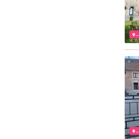
..
..