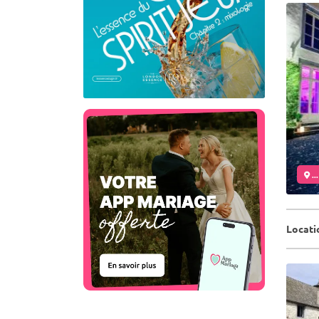
..
Locati