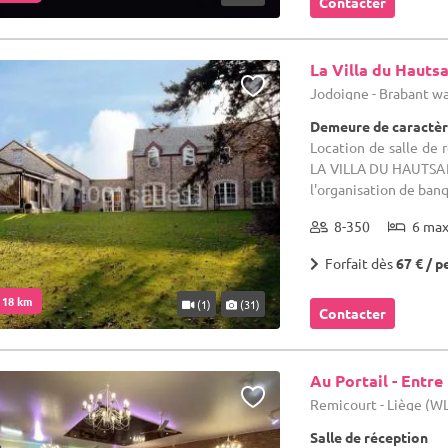
Contacter
La Villa du Hautsa
Jodoigne - Brabant w
Demeure de caractère
Location de salle de 
LA VILLA DU HAUTSART
l'organisation de banq
8-350
6 ma
Forfait dès
67 € / p
. 18 km
(1)
(31)
Contacter
Au Portail - Entre
Remicourt - Liège (W
Salle de réception