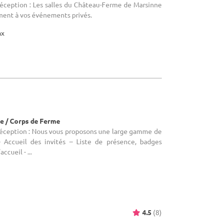
réception : Les salles du Château-Ferme de Marsinne
ment à vos événements privés.
ax
)
e / Corps de Ferme
 réception : Nous vous proposons une large gamme de
 - Accueil des invités – Liste de présence, badges
ccueil - ...
4.5
(8)