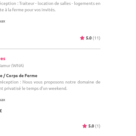
éception : Traiteur - location de salles - logements en
e à la ferme pour vos invités.
max
5.0
(11)
ves
 Namur (WNA)
e / Corps de Ferme
 réception : Nous vous proposons notre domaine de
t privatisé le temps d'un weekend.
max
€
5.0
(1)