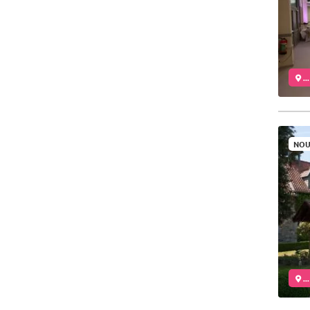
..
NOU
..