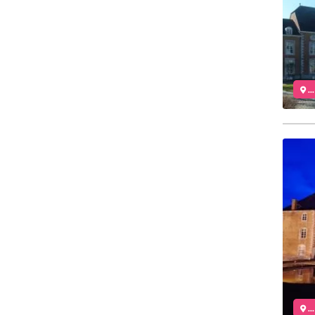
..
..