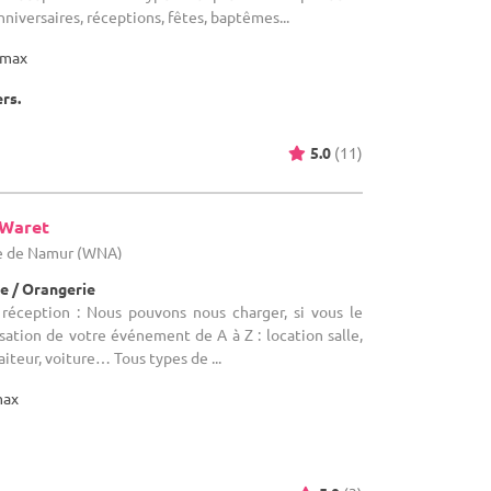
niversaires, réceptions, fêtes, baptêmes...
max
ers.
5.0
(11)
-Waret
ce de Namur (WNA)
e / Orangerie
 réception : Nous pouvons nous charger, si vous le
isation de votre événement de A à Z : location salle,
aiteur, voiture… Tous types de ...
max