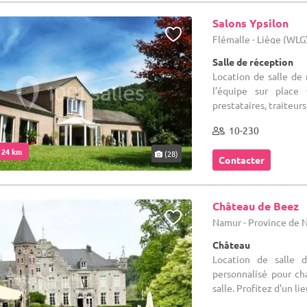
Salons Ypsilon
Flémalle - Liège (WLG
Salle de réception
Location de salle de 
l’équipe sur place
prestataires, traiteurs
10-230
. 24 km
(28)
Contacter
Château de Beez
Namur - Province de
Château
Location de salle 
personnalisé pour c
salle. Profitez d'un li