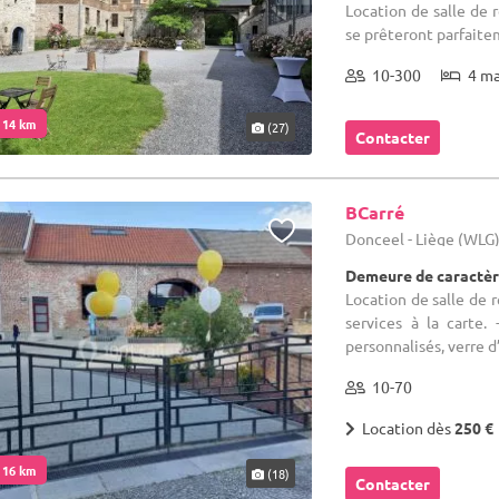
Location de salle de 
se prêteront parfaite
10-300
4 m
. 14 km
(27)
Contacter
BCarré
Donceel - Liège (WLG
Demeure de caractèr
Location de salle de
services à la carte.
personnalisés, verre d’a
10-70
Location dès
250 €
. 16 km
(18)
Contacter