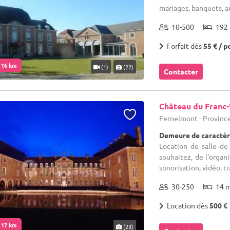
mariages, banquets, an
10-500
192 
Forfait dès
55 € / p
. 16 km
(1)
(22)
Contacter
Château du Franc
Fernelmont - Provin
Demeure de caractèr
Location de salle de
souhaitez, de l'organ
sonorisation, vidéo, tr
30-250
14 
Location dès
500 €
. 17 km
(23)