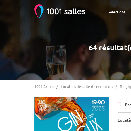
Sélections
64 résultat(
1001 Salles
Location de salle de réception
Belgi
Pr
Locati