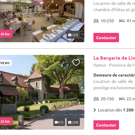
Location de salle de r
chambre d'hôtes et gît
10-250
41 
. 20 km
(22)
Contacter
La Bergerie de Li
VEAU
Namur - Province de
Demeure de caractèr
Location de salle de
prestige exclusivemen
20-150
22 
Location dès
1 200 
. 22 km
(1)
(24)
Contacter