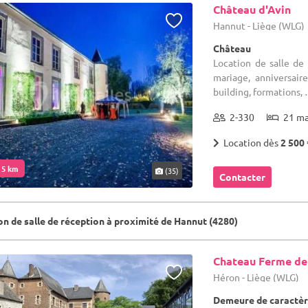
Château d'Avin
Hannut - Liège (WLG)
Château
Location de salle de 
mariage, anniversaire
building, formations, 
2-330
21 m
Location dès
2 500 
. 5 km
(35)
Contacter
on de salle de réception à proximité de Hannut (4280)
Chateau Ferme de
Héron - Liège (WLG)
Demeure de caractèr