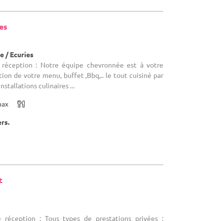
es
)
 / Ecuries
e réception : Notre équipe chevronnée est à votre
ion de votre menu, buffet ,Bbq,.. le tout cuisiné par
stallations culinaires ...
max
ers.
t
)
e réception : Tous types de prestations privées :