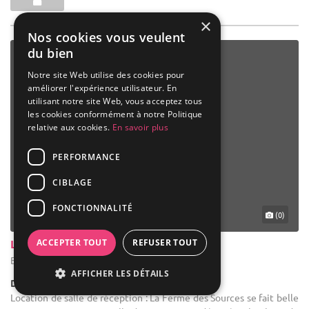
×
Nos cookies vous veulent
du bien
Notre site Web utilise des cookies pour
améliorer l'expérience utilisateur. En
utilisant notre site Web, vous acceptez tous
les cookies conformément à notre Politique
relative aux cookies.
En savoir plus
PERFORMANCE
CIBLAGE
FONCTIONNALITÉ
(0)
ACCEPTER TOUT
REFUSER TOUT
La Ferme Des Sources
Braives - Liège (WLG)
AFFICHER LES DÉTAILS
Demeure de caractère / Corps de Ferme
Location de salle de réception : La Ferme des Sources se fait belle