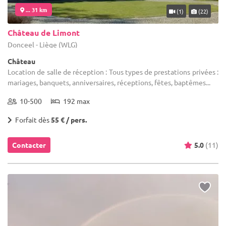
... 31 km
(1)
(22)
Château de Limont
Donceel - Liège (WLG)
Château
Location de salle de réception : Tous types de prestations privées :
mariages, banquets, anniversaires, réceptions, fêtes, baptêmes...
10-500
192 max
Forfait dès
55 € / pers.
Contacter
5.0
(11)