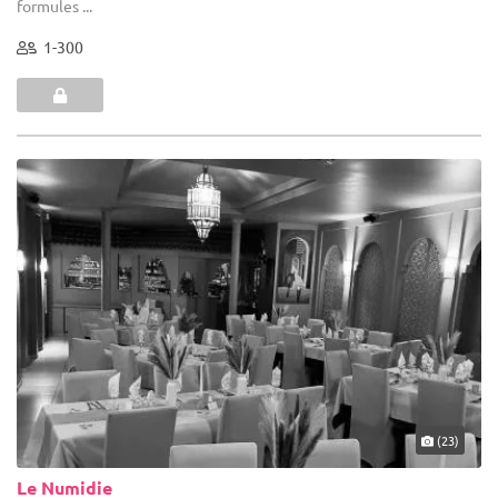
formules ...
1-300
(23)
Le Numidie