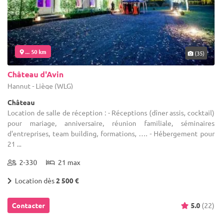
... 50 km
(35)
Château d'Avin
Hannut - Liège (WLG)
Château
Location de salle de réception : - Réceptions (dîner assis, cocktail)
pour mariage, anniversaire, réunion familiale, séminaires
d'entreprises, team building, formations, …. - Hébergement pour
21 ...
2-330
21 max
Location dès
2 500 €
Contacter
5.0
(22)