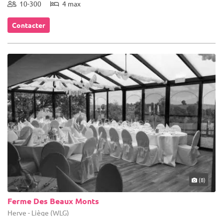
10-300
4 max
Contacter
(8)
Ferme Des Beaux Monts
Herve - Liège (WLG)