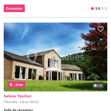
Contacter
5.0
(11)
... 28 km
(28)
Salons Ypsilon
Flémalle - Liège (WLG)
Salle de réception