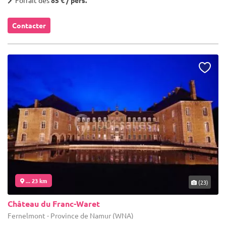
Contacter
... 23 km
(23)
Château du Franc-Waret
Fernelmont - Province de Namur (WNA)