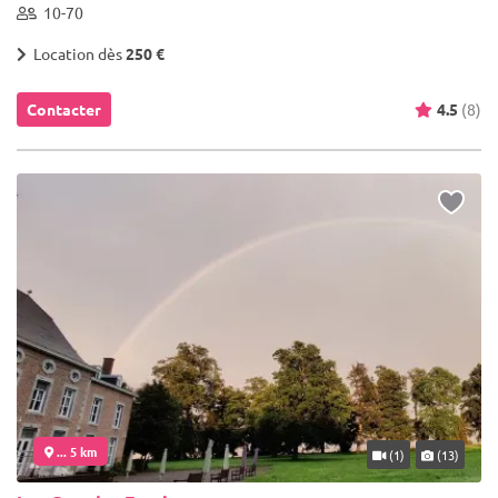
10-70
Location dès
250 €
Contacter
4.5
(8)
... 5 km
(1)
(13)