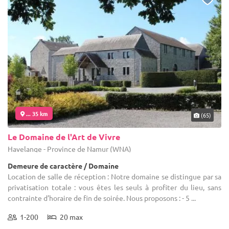
... 35 km
(65)
Le Domaine de l'Art de Vivre
Havelange - Province de Namur (WNA)
Demeure de caractère / Domaine
Location de salle de réception : Notre domaine se distingue par sa
privatisation totale : vous êtes les seuls à profiter du lieu, sans
contrainte d’horaire de fin de soirée. Nous proposons : - 5 ...
1-200
20 max