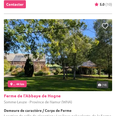
Contacter
5.0
(10)
... 44 km
(18)
Ferme de l'Abbaye de Hogne
Somme-Leuze - Province de Namur (WNA)
Demeure de caractère / Corps de Ferme
Location de salle de réception : Les lieux polyvalents, de la Ferme,