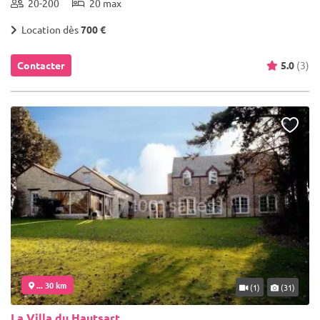
20-200
20 max
Location dès
700 €
Contacter
5.0
(3)
... 30 km
(1)
(31)
La Villa du Hautsart