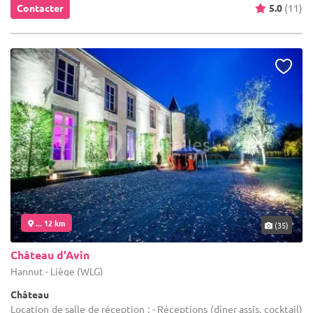
Contacter
5.0
(11)
... 12 km
(35)
Château d'Avin
Hannut - Liège (WLG)
Château
Location de salle de réception : - Réceptions (dîner assis, cocktail)