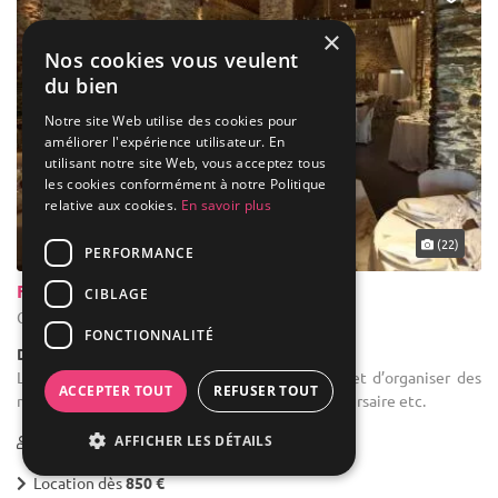
×
Nos cookies vous veulent
du bien
Notre site Web utilise des cookies pour
améliorer l'expérience utilisateur. En
utilisant notre site Web, vous acceptez tous
les cookies conformément à notre Politique
relative aux cookies.
En savoir plus
... 45 km
(22)
PERFORMANCE
Ferme de Beaurieux
CIBLAGE
Court-Saint-Étienne - Brabant wallon (WBR)
FONCTIONNALITÉ
Demeure de caractère / Corps de Ferme
Location de salle de réception : Ce lieu permet d’organiser des
ACCEPTER TOUT
REFUSER TOUT
mariages, soirées, fêtes familiales, fêtes d’anniversaire etc.
AFFICHER LES DÉTAILS
40-350
Location dès
850 €