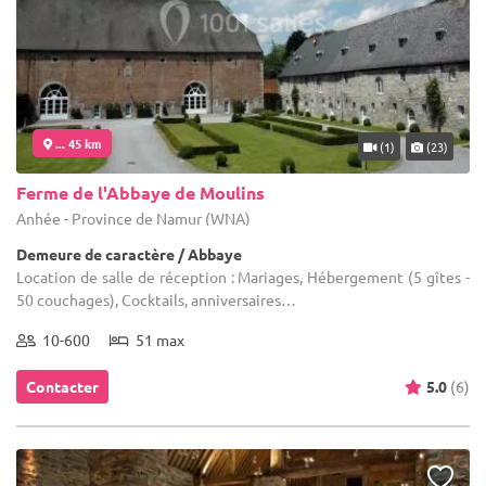
... 45 km
(1)
(23)
Ferme de l'Abbaye de Moulins
Anhée - Province de Namur (WNA)
Demeure de caractère / Abbaye
Location de salle de réception : Mariages, Hébergement (5 gîtes -
50 couchages), Cocktails, anniversaires…
10-600
51 max
Contacter
5.0
(6)