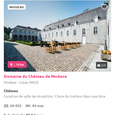
NOUVEAU
... 19 km
(27)
Domaine du Château de Modave
Modave - Liège (WLG)
Château
Location de salle de réception : Choix du traiteur dans une liste
60-450
44 max
Forfait dès
85 € / pers.