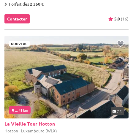
Forfait dès
2 350 €
Contacter
5.0
(16)
NOUVEAU
... 41 km
(14)
La Vieille Tour Hotton
Hotton - Luxembourg (WLX)