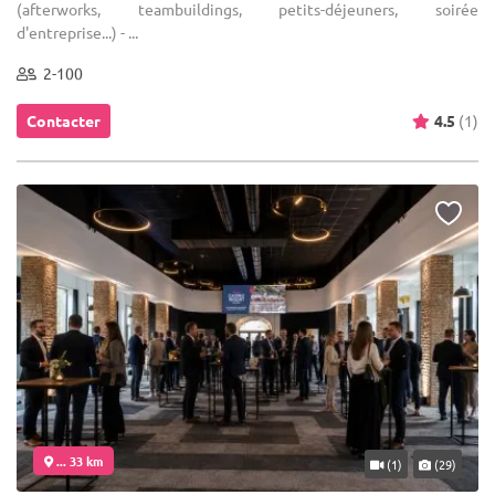
(afterworks, teambuildings, petits-déjeuners, soirée
d'entreprise...) - ...
2-100
Contacter
4.5
(1)
... 33 km
(1)
(29)