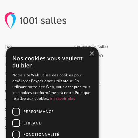
FAQ
Groupe 1001 Salles
×
Qui sommes-nous ?
1001 Salles PRO
Nos cookies vous veulent
du bien
L'équipe
1001 Traiteurs
Nous recrutons
1001 Artistes
Notre site Web utilise des cookies pour
améliorer l'expérience utilisateur. En
Nos partenaires
Reserverunbar
utilisant notre site Web, vous acceptez tous
Espace presse
MP2
les cookies conformément à notre Politique
relative aux cookies.
En savoir plus
Mentions légales
CGV
PERFORMANCE
CGU
CIBLAGE
Contact
FONCTIONNALITÉ