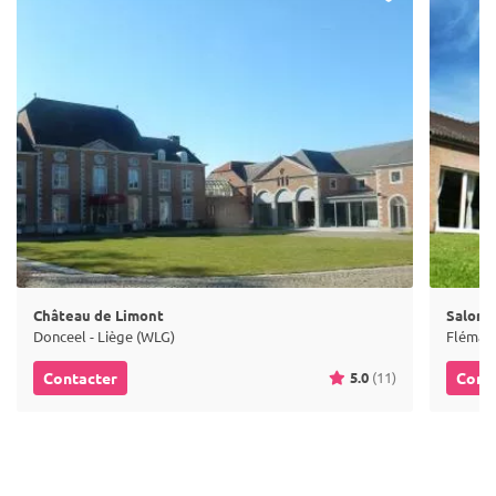
Château de Limont
Salons
Donceel - Liège (WLG)
Flémall
5.0
(11)
Contacter
Cont