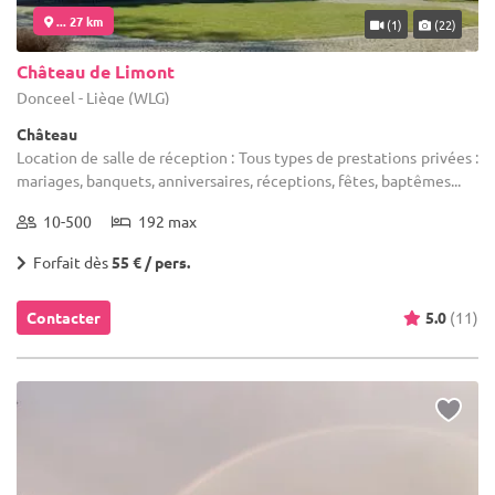
... 27 km
(1)
(22)
Château de Limont
Donceel - Liège (WLG)
Château
Location de salle de réception : Tous types de prestations privées :
mariages, banquets, anniversaires, réceptions, fêtes, baptêmes...
10-500
192 max
Forfait dès
55 € / pers.
Contacter
5.0
(11)