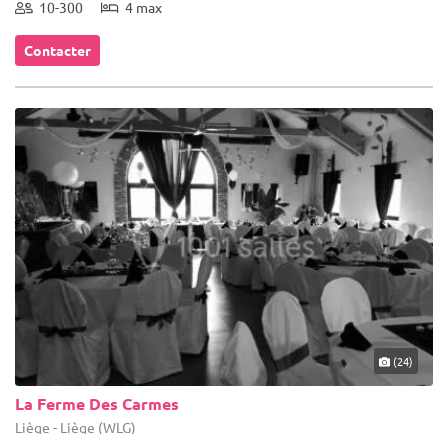
10-300
4 max
Contacter
(24)
La Ferme Des Carmes
Liège - Liège (WLG)