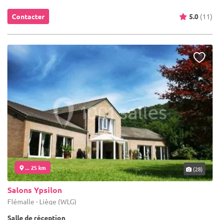
Contacter
5.0
(11)
... 25 km
(28)
Salons Ypsilon
Flémalle - Liège (WLG)
Salle de réception