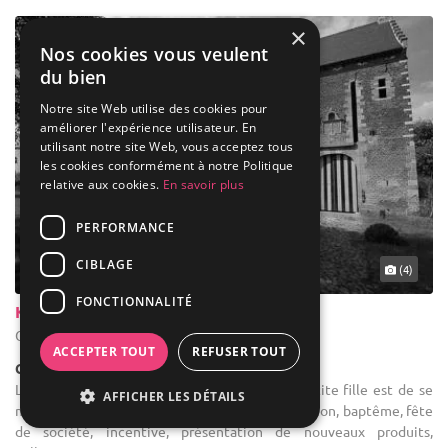
×
Nos cookies vous veulent
du bien
Notre site Web utilise des cookies pour
améliorer l'expérience utilisateur. En
utilisant notre site Web, vous acceptez tous
les cookies conformément à notre Politique
relative aux cookies.
En savoir plus
PERFORMANCE
CIBLAGE
(4)
FONCTIONNALITÉ
Kasteel Van Hoen
Geetbets - Brabant flamand (VBR)
ACCEPTER TOUT
REFUSER TOUT
Château
Location de salle de réception : Le rêve de petite fille est de se
AFFICHER LES DÉTAILS
marier dans un château, donc mariage, communion, baptême, fête
de société, incentive, présentation de nouveaux produits,