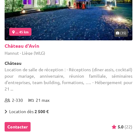
... 45 km
(35)
Château d'Avin
Hannut - Liège (WLG)
Château
Location de salle de réception : - Réceptions (dîner assis, cocktail)
pour mariage, anniversaire, réunion familiale, séminaires
d'entreprises, team building, formations, …. - Hébergement pour
21 ...
2-330
21 max
Location dès
2 500 €
Contacter
5.0
(22)