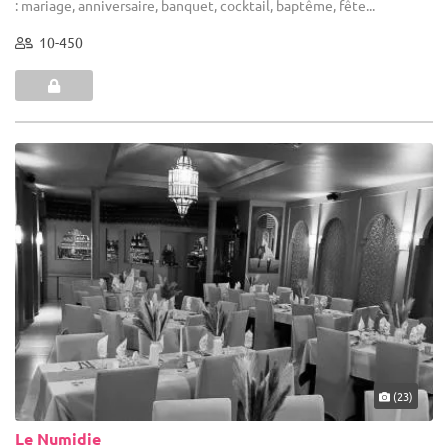
: mariage, anniversaire, banquet, cocktail, baptême, fête...
10-450
(23)
Le Numidie