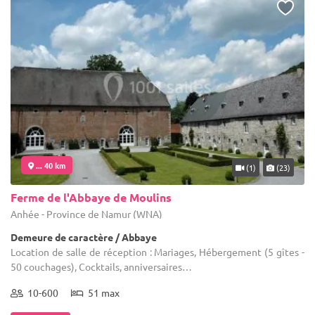
... 40 km
(1)
(23)
Ferme de l'Abbaye de Moulins
Anhée - Province de Namur (WNA)
Demeure de caractère / Abbaye
Location de salle de réception : Mariages, Hébergement (5 gîtes -
50 couchages), Cocktails, anniversaires…
10-600
51 max