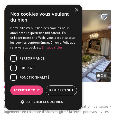
×
Nos cookies vous veulent
du bien
Notre site Web utilise des cookies pour
améliorer l'expérience utilisateur. En
utilisant notre site Web, vous acceptez tous
les cookies conformément à notre Politique
relative aux cookies.
En savoir plus
PERFORMANCE
CIBLAGE
... 46 km
(22)
FONCTIONNALITÉ
Au Portail - Entre Nous
ACCEPTER TOUT
REFUSER TOUT
Remicourt - Liège (WLG)
Salle de réception
AFFICHER LES DÉTAILS
Location de salle de réception : Traiteur - location de salles -
logements en chambre d'hôtes et gîte à la ferme pour vos invités.