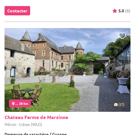
Contacter
5.0
(8)
... 38 km
(27)
Chateau Ferme de Marsinne
Héron - Liège (WLG)
Demeure de caractère / Grange