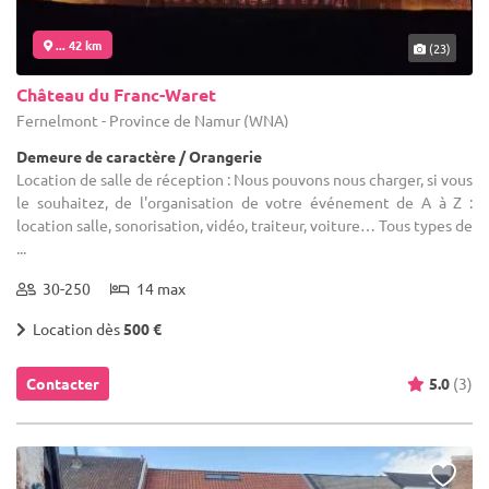
... 42 km
(23)
Château du Franc-Waret
Fernelmont - Province de Namur (WNA)
Demeure de caractère / Orangerie
Location de salle de réception : Nous pouvons nous charger, si vous
le souhaitez, de l'organisation de votre événement de A à Z :
location salle, sonorisation, vidéo, traiteur, voiture… Tous types de
...
30-250
14 max
Location dès
500 €
Contacter
5.0
(3)