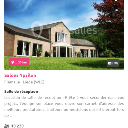
... 36 km
(28)
Salons Ypsilon
Flémalle - Liège (WLG)
Salle de réception
Location de salle de réception : Prête à vous seconder dans vos
projets, l’équipe sur place vous ouvre son carnet d’adresse des
meilleurs prestataires, traiteurs ou musiciens qui officieront lors
de ...
10-230