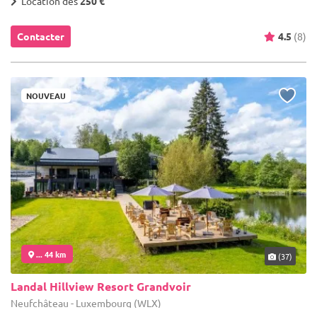
Location dès
250 €
Contacter
4.5
(8)
NOUVEAU
... 44 km
(37)
Landal Hillview Resort Grandvoir
Neufchâteau - Luxembourg (WLX)