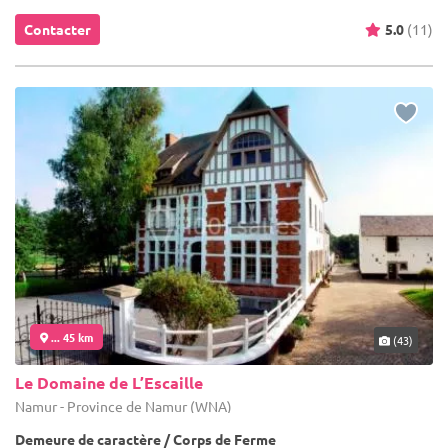
Contacter
5.0
(11)
... 45 km
(43)
Le Domaine de L’Escaille
Namur - Province de Namur (WNA)
Demeure de caractère / Corps de Ferme