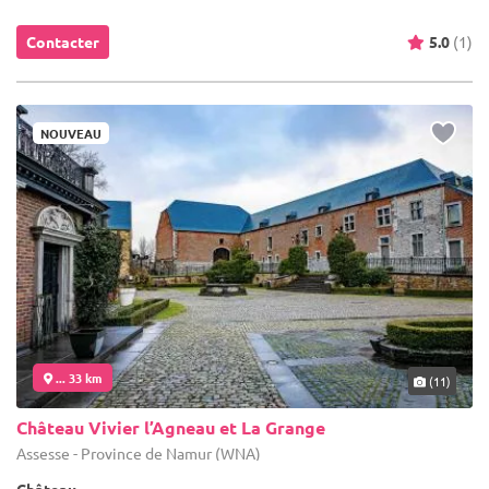
Contacter
5.0
(1)
NOUVEAU
... 33 km
(11)
Château Vivier l’Agneau et La Grange
Assesse - Province de Namur (WNA)
Château