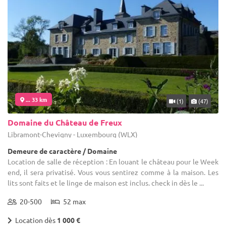
... 33 km
(1)
(47)
Domaine du Château de Freux
Libramont-Chevigny - Luxembourg (WLX)
Demeure de caractère / Domaine
Location de salle de réception : En louant le château pour le Week
end, il sera privatisé. Vous vous sentirez comme à la maison. Les
lits sont faits et le linge de maison est inclus. check in dès le ...
20-500
52 max
Location dès
1 000 €