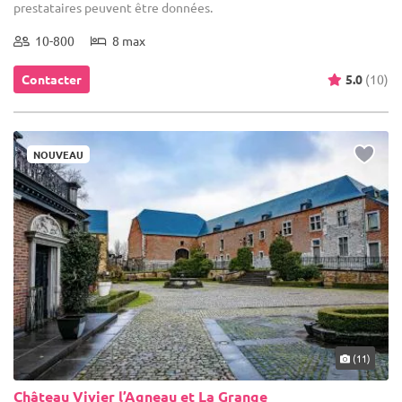
prestataires peuvent être données.
10-800
8 max
Contacter
5.0
(10)
NOUVEAU
(11)
Château Vivier l’Agneau et La Grange