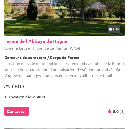
(18)
Ferme de l'Abbaye de Hogne
Somme-Leuze - Province de Namur (WNA)
Demeure de caractère / Corps de Ferme
Location de salle de réception : Les lieux polyvalents, de la Ferme,
sont le choix parfait pour l'organisation d'événements privés. Qu'il
s'agisse de mariages, anniversaires, retrouvailles entre famille ...
10-310
Location dès
2 300 €
Contacter
5.0
(3)