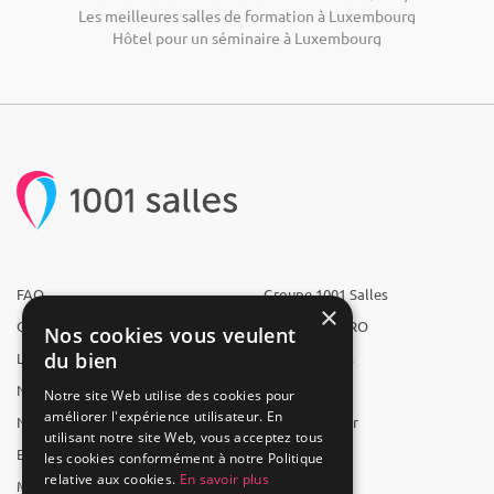
Les meilleures salles de formation à Luxembourg
Hôtel pour un séminaire à Luxembourg
FAQ
Groupe 1001 Salles
×
Qui sommes-nous ?
1001 Salles PRO
Nos cookies vous veulent
du bien
L'équipe
1001 Traiteurs
Nous recrutons
1001 Artistes
Notre site Web utilise des cookies pour
améliorer l'expérience utilisateur. En
Nos partenaires
Reserverunbar
utilisant notre site Web, vous acceptez tous
Espace presse
MP2
les cookies conformément à notre Politique
relative aux cookies.
En savoir plus
Mentions légales