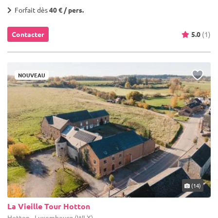
Forfait dès
40 € / pers.
Contacter
5.0
(1)
NOUVEAU
(14)
La Vieille Tour Hotton
Hotton - Luxembourg (WLX)