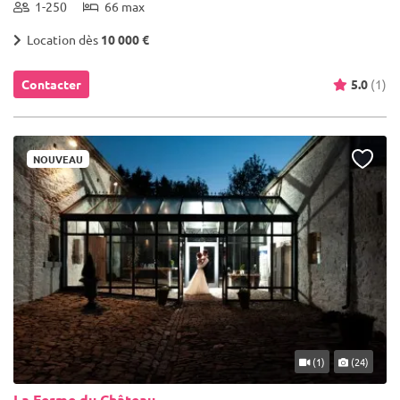
1-250
66 max
Location dès
10 000 €
Contacter
5.0
(1)
NOUVEAU
(1)
(24)
La Ferme du Château