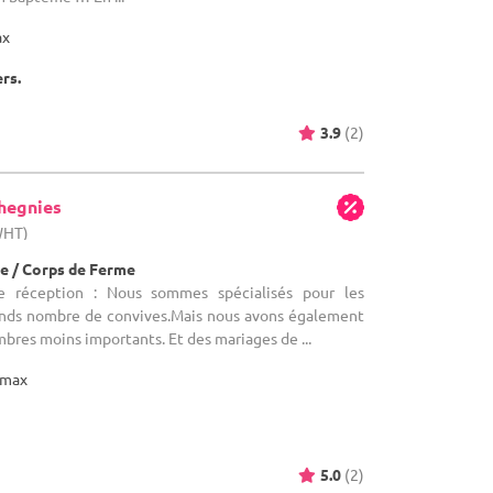
ax
ers.
3.9
(2)
hegnies
WHT)
e / Corps de Ferme
e réception : Nous sommes spécialisés pour les
ands nombre de convives.Mais nous avons également
mbres moins importants. Et des mariages de ...
max
5.0
(2)