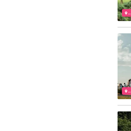
..
..