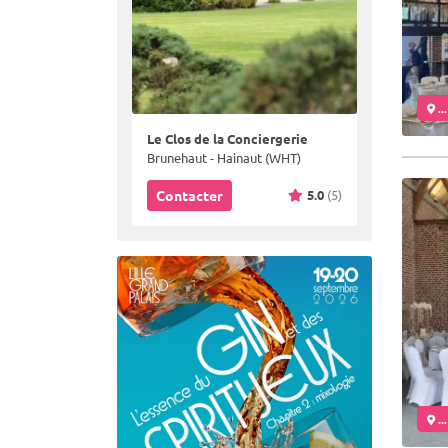
..
Le Clos de la Conciergerie
Brunehaut - Hainaut (WHT)
5.0
(5)
Contacter
..