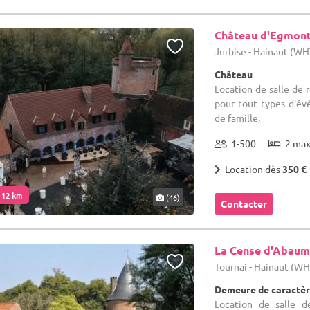
Château d'Egmon
Jurbise - Hainaut (WH
Château
Location de salle de 
pour tout types d'év
de famille,
1-500
2 ma
Location dès
350 €
. 12 km
(46)
Contacter
La Cense d'Abau
Tournai - Hainaut (W
Demeure de caractèr
Location de salle d