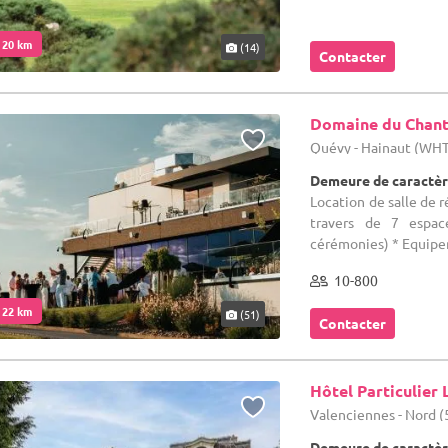
. 20 km
(14)
Contacter
Domaine du Chant
Quévy - Hainaut (WH
Demeure de caractèr
Location de salle de r
travers de 7 espac
cérémonies) * Equipem
10-800
. 22 km
(51)
Contacter
Hôtel Particulier 
Valenciennes - Nord (
Demeure de caractèr