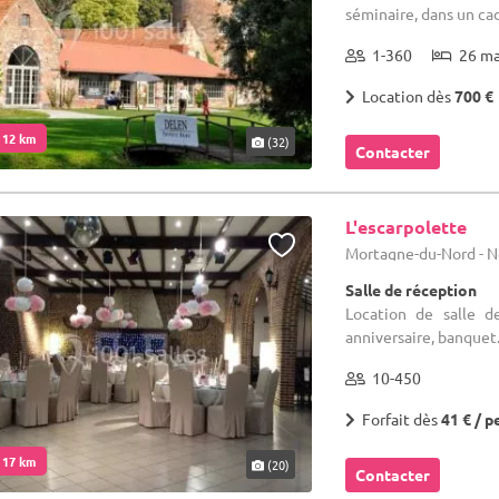
séminaire, dans un ca
1-360
26 m
Location dès
700 €
. 12 km
(32)
Contacter
L'escarpolette
Mortagne-du-Nord - N
Salle de réception
Location de salle d
anniversaire, banquet...
10-450
Forfait dès
41 € / p
. 17 km
(20)
Contacter