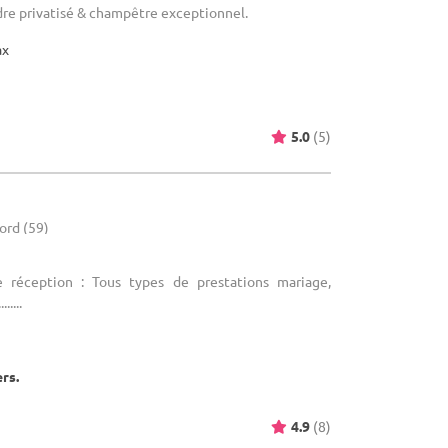
dre privatisé & champêtre exceptionnel.
ax
5.0
(5)
ord (59)
e réception : Tous types de prestations mariage,
.....
ers.
4.9
(8)