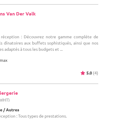
ns Van Der Valk
)
e réception : Découvrez notre gamme complète de
ls dînatoires aux buffets sophistiqués, ainsi que nos
 adaptés à tous les budgets et ...
max
5.0
(4)
iergerie
(WHT)
e / Autres
éception : Tous types de prestations.