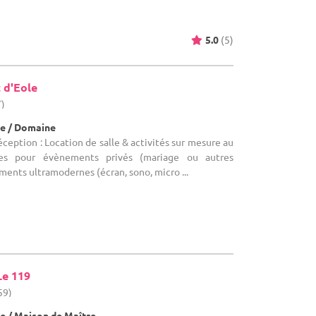
5.0
(5)
 d'Eole
T)
e / Domaine
éception : Location de salle & activités sur mesure au
es pour évènements privés (mariage ou autres
ents ultramodernes (écran, sono, micro ...
Le 119
59)
e / Maison de Maître