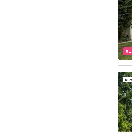
..
DEM