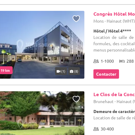
Congrès Hôtel Mo
Mons - Hainaut (WHT
Hôtel / Hôtel 4****
Location de salle d
formules, des cocktai
menus personnalisables
1-1000
288 
. 19 km
(1)
(8)
Contacter
Le Clos de la Conc
Brunehaut - Hainaut 
Demeure de caractèr
Location de salle de r
30-400