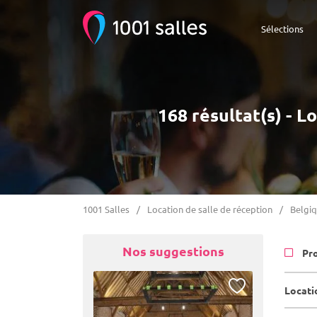
Sélections
168 résultat(s) - L
1001 Salles
Location de salle de réception
Belgi
Nos suggestions
Pr
Locatio