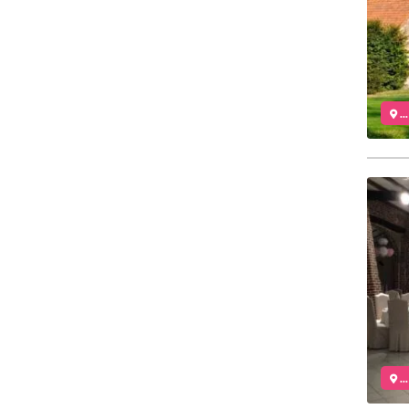
..
..