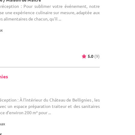
 réception : Pour sublimer votre événement, notre
se une expérience culinaire sur mesure, adaptée aux
 alimentaires de chacun, qu'il ...
ax
5.0
(9)
nies
éception : À l'intérieur du Château de Bellignies , les
vec un espace préparation traiteur et des sanitaires
ce d'environ 200 m² pour ...
max
€