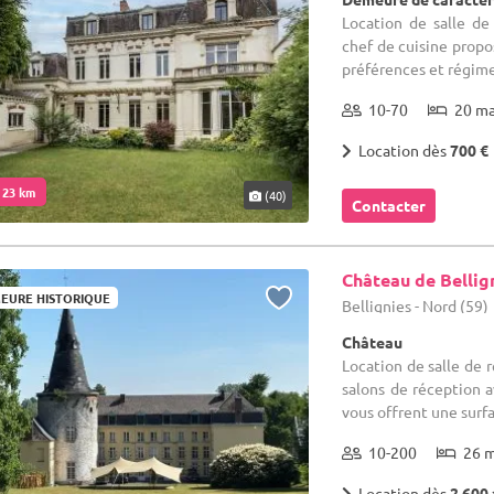
Location de salle de
chef de cuisine propo
préférences et régimes
10-70
20 m
Location dès
700 €
. 23 km
(40)
Contacter
Château de Bellig
EURE HISTORIQUE
Bellignies - Nord (59)
Château
Location de salle de r
salons de réception a
vous offrent une surfa
10-200
26 
Location dès
2 600 