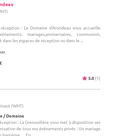
ondeau
WHT)
 réception : Le Domaine d'Arondeau vous accueille
nements: mariages,anniversaires, communion,
t dans les espaces de réception ou dans le ...
max
€
5.0
(1)
ainaut (WHT)
e / Domaine
éception : La Grenouillère vous met à disposition ses
ganisation de tous vos évènements privés : Un mariage
n baptême … En ...