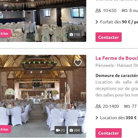
10-650
8 m
Forfait dès
90 € / p
. 8 km
(10)
Contacter
La Ferme de Bouc
Péruwelz - Hainaut (
Demeure de caractèr
Location de salle d
réceptions sur de gr
des salles pour les no
20-1400
77 
Location dès
350 €
. 8 km
(1)
(84)
Contacter