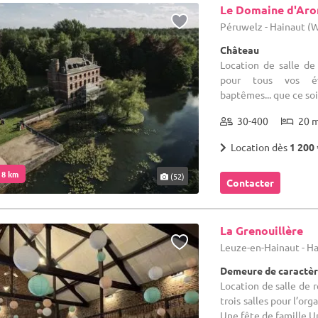
Le Domaine d'Ar
Péruwelz - Hainaut (
Château
Location de salle de
pour tous vos évé
baptêmes... que ce soi
30-400
20 
Location dès
1 200 
. 8 km
(52)
Contacter
La Grenouillère
Leuze-en-Hainaut - H
Demeure de caractèr
Location de salle de r
trois salles pour l’or
Une fête de famille U