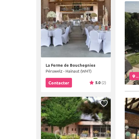
La Ferme de Bouchegnies
Péruwelz - Hainaut (WHT)
..
5.0
(2)
Contacter