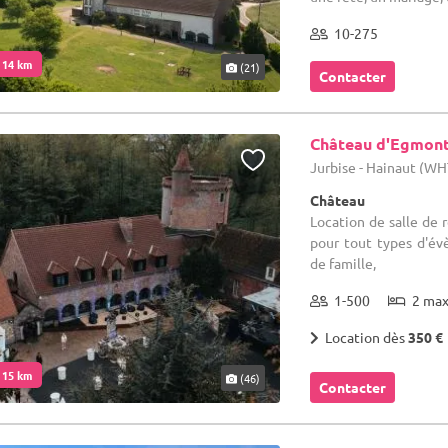
10-275
. 14 km
(21)
Contacter
Château d'Egmon
Jurbise - Hainaut (WH
Château
Location de salle de 
pour tout types d'év
de famille,
1-500
2 ma
Location dès
350 €
. 15 km
(46)
Contacter