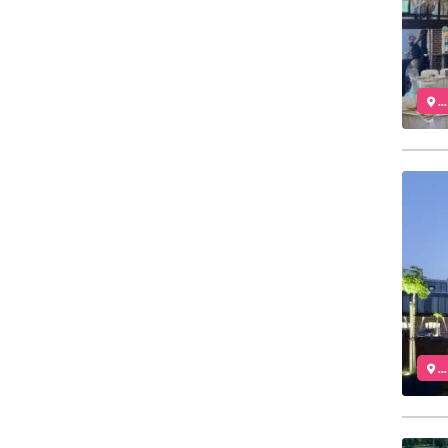
..
..