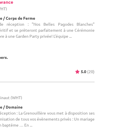
ewance
WHT)
e / Corps de Ferme
de réception : "Nos Belles Pagodes Blanches"
éritif et se prêteront parfaitement à une Cérémonie
re à une Garden Party privée! L’équipe ...
pers.
5.0
(20)
ainaut (WHT)
e / Domaine
éception : La Grenouillère vous met à disposition ses
ganisation de tous vos évènements privés : Un mariage
n baptême … En ...