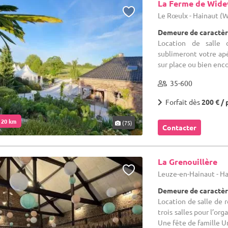
La Ferme de Wid
Le Rœulx - Hainaut (
Demeure de caractèr
Location de salle 
sublimeront votre ap
sur place ou bien enco
35-600
Forfait dès
200 € / 
. 20 km
(75)
Contacter
La Grenouillère
Leuze-en-Hainaut - H
Demeure de caractèr
Location de salle de r
trois salles pour l’or
Une fête de famille U