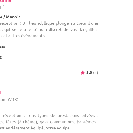
HT)
e / Manoir
 réception : Un lieu idyllique plongé au cœur d'une
 qui se fera le témoin discret de vos fiançailles,
s et autres événements ...
max
€
5.0
(3)
d
llon (WBR)
e réception : Tous types de prestations privées :
res, fêtes (à thème), gala, communions, baptêmes...
st entièrement équipé, notre équipe ...