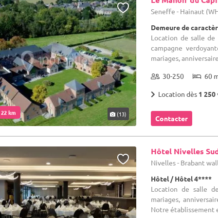
Seneffe - Hainaut (W
Demeure de caractèr
Location de salle de
campagne verdoyante,
mariages, anniversaire
30-250
60 
Location dès
1 250 
. 22 km
(13)
Contacter
Hôtel Nivelles Su
Nivelles - Brabant wa
Hôtel / Hôtel 4****
Location de salle d
mariages, anniversai
Notre établissement e