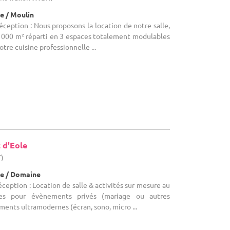
e / Moulin
éception : Nous proposons la location de notre salle,
1000 m² réparti en 3 espaces totalement modulables
otre cuisine professionnelle ...
 d'Eole
T)
e / Domaine
éception : Location de salle & activités sur mesure au
es pour évènements privés (mariage ou autres
ents ultramodernes (écran, sono, micro ...