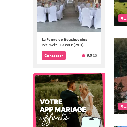
..
La Ferme de Bouchegnies
Péruwelz - Hainaut (WHT)
5.0
(2)
Contacter
..