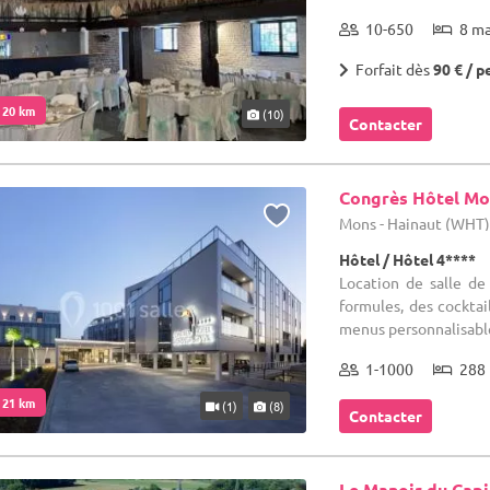
10-650
8 m
Forfait dès
90 € / p
. 20 km
(10)
Contacter
Congrès Hôtel Mo
Mons - Hainaut (WHT
Hôtel / Hôtel 4****
Location de salle d
formules, des cocktai
menus personnalisables
1-1000
288 
. 21 km
(1)
(8)
Contacter
Le Manoir du Capi