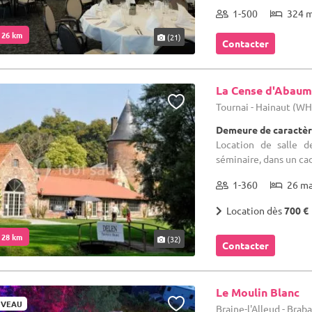
1-500
324 
. 26 km
(21)
Contacter
La Cense d'Abau
Tournai - Hainaut (W
Demeure de caractèr
Location de salle d
séminaire, dans un ca
1-360
26 m
Location dès
700 €
. 28 km
(32)
Contacter
Le Moulin Blanc
VEAU
Braine-l'Alleud - Bra