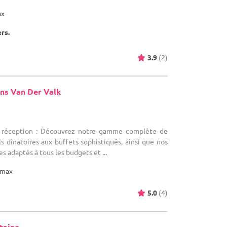
ax
ers.
3.9
(2)
ns Van Der Valk
)
e réception : Découvrez notre gamme complète de
ls dînatoires aux buffets sophistiqués, ainsi que nos
 adaptés à tous les budgets et ...
max
5.0
(4)
taine