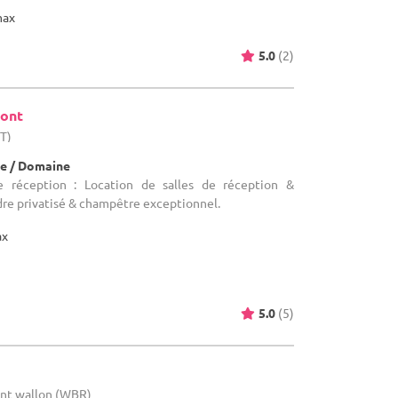
max
5.0
(2)
mont
HT)
e / Domaine
e réception : Location de salles de réception &
dre privatisé & champêtre exceptionnel.
ax
5.0
(5)
bant wallon (WBR)