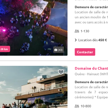
Demeure de caractèr
Location de salle de r
un ancien moulin de 
avec ou sans accès à n
1-130
Location dès
450 €
. 28 km
(43)
Contacter
Domaine du Chant
Quévy - Hainaut (WH
Demeure de caractèr
Location de salle de r
travers de 7 espac
cérémonies) * Equipem
10-800