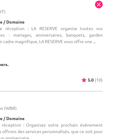
HT)
e / Domaine
de réception : LA RESERVE organise toutes vos
ées : mariages, anniversaires, banquets, garden
son cadre magnifique, LA RESERVE vous offre une ...
pers.
5.0
(10)
lon (WBR)
e / Domaine
e réception : Organisez votre prochain événement
 offrons des services personnalisés, que ce soit pour
 un anniversaire