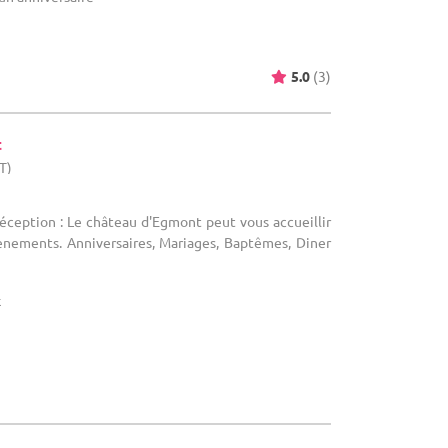
5.0
(3)
t
T)
réception : Le château d'Egmont peut vous accueillir
ènements. Anniversaires, Mariages, Baptêmes, Diner
x