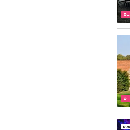
..
..
NOU