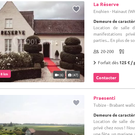
La Réserve
Enghien - Hainaut (W
Demeure de caractèr
Location de salle 
manifestations priv
parties... En plus de 
20-200
Forfait dès
125 € / 
. 8 km
(6)
(47)
Contacter
Praesenti
Tubize - Brabant wal
Demeure de caractèr
Location de salle d
privé chez nous ! Nous
une fête, un mariage,