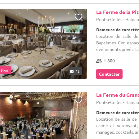
La Ferme de la Pi
Pont-à-Celles - Haina
Demeure de caractèr
Location de salle de
Baptêmes Cet espace
événements privés. Le
1-800
. 8 km
(12)
Contacter
La Ferme du Gran
Pont-à-Celles - Haina
Demeure de caractèr
Location de salle de 
calme et verdoyant,
mariages, cocktails, 