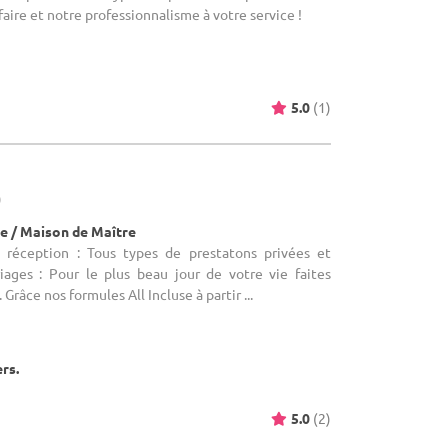
aire et notre professionnalisme à votre service !
5.0
(1)
)
e / Maison de Maître
e réception : Tous types de prestatons privées et
riages : Pour le plus beau jour de votre vie faites
Grâce nos formules All Incluse à partir ...
ers.
5.0
(2)