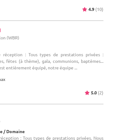
4.9
(10)
d
llon (WBR)
e réception : Tous types de prestations privées :
res, fêtes (à thème), gala, communions, baptêmes...
st entièrement équipé, notre équipe ...
max
5.0
(2)
)
e / Domaine
réception : Tous types de prestations privées. Nous