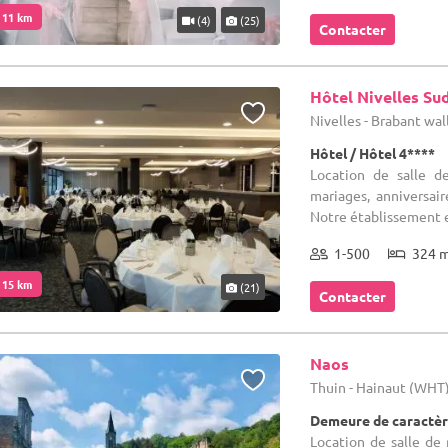
. 11 km
(4)
(25)
Contacter
Hôtel Nivelles Su
Nivelles - Brabant wa
Hôtel / Hôtel 4****
Location de salle d
mariages, anniversai
Notre établissement e
1-500
324 
. 15 km
(21)
Contacter
Naos
Thuin - Hainaut (WHT
Demeure de caractèr
Location de salle de 