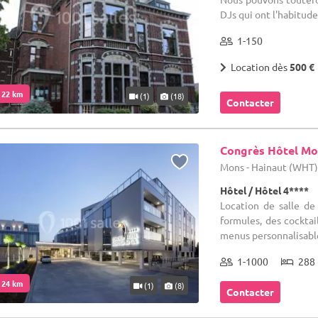
DJs qui ont l'habitude 
1-150
Location dès
500 €
. 22 km
(1)
(18)
Contacter
Congrès Hôtel Mo
Mons - Hainaut (WHT
Hôtel / Hôtel 4****
Location de salle d
formules, des cocktai
menus personnalisables
1-1000
288 
. 24 km
(1)
(8)
Contacter