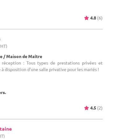
4.8
(6)
s
WHT)
e / Maison de Maître
 réception : Tous types de prestations privées et
 à disposition d'une salle privative pour les mariés !
ers.
4.5
(2)
taine
HT)