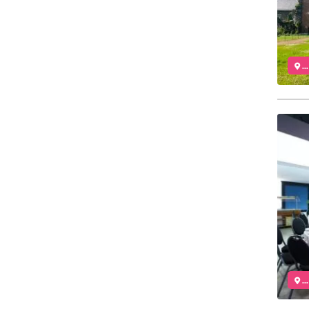
..
..