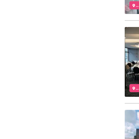
..
..