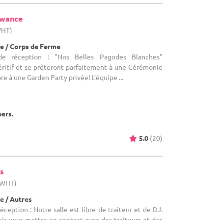
ewance
WHT)
e / Corps de Ferme
de réception : "Nos Belles Pagodes Blanches"
éritif et se prêteront parfaitement à une Cérémonie
re à une Garden Party privée! L’équipe ...
pers.
5.0
(20)
s
 (WHT)
e / Autres
éception : Notre salle est libre de traiteur et de DJ.
is vous mettre en contact avec des traiteurs et des