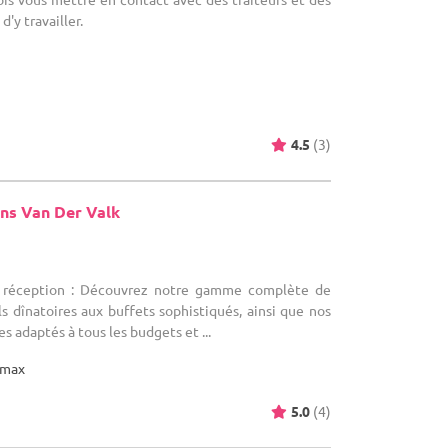
d'y travailler.
4.5
(3)
ns Van Der Valk
)
e réception : Découvrez notre gamme complète de
ls dînatoires aux buffets sophistiqués, ainsi que nos
 adaptés à tous les budgets et ...
max
5.0
(4)