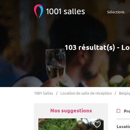
Sélections
103 résultat(s) - L
1001 Salles
Location de salle de réception
Belgi
Nos suggestions
Pr
Locati