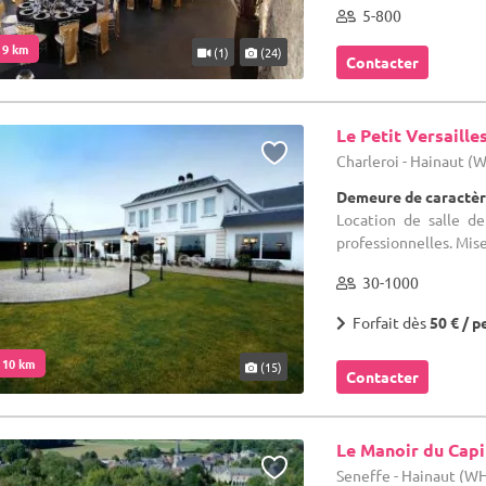
5-800
. 9 km
(1)
(24)
Contacter
Le Petit Versaille
Charleroi - Hainaut (
Demeure de caractèr
Location de salle de
professionnelles. Mise
30-1000
Forfait dès
50 € / p
. 10 km
(15)
Contacter
Le Manoir du Capi
Seneffe - Hainaut (W