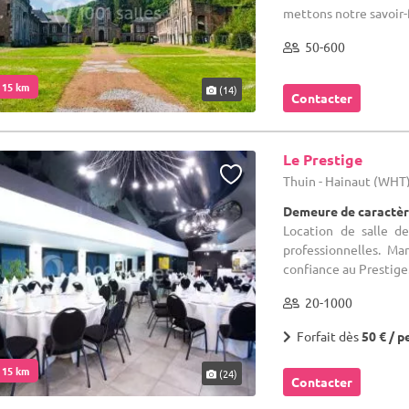
mettons notre savoir-f
50-600
. 15 km
(14)
Contacter
Le Prestige
Thuin - Hainaut (WHT
Demeure de caractèr
Location de salle d
professionnelles. Ma
confiance au Prestige. 
20-1000
Forfait dès
50 € / p
. 15 km
(24)
Contacter