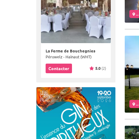
..
La Ferme de Bouchegnies
Péruwelz - Hainaut (WHT)
5.0
(2)
Contacter
..