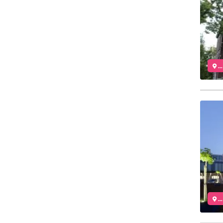
..
..