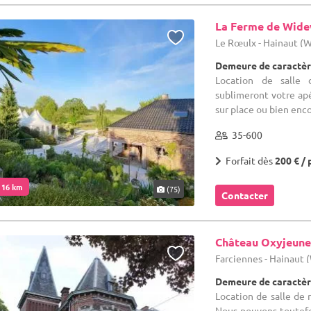
La Ferme de Wid
Le Rœulx - Hainaut (
Demeure de caractèr
Location de salle 
sublimeront votre ap
sur place ou bien enco
35-600
Forfait dès
200 € / 
. 16 km
(75)
Contacter
Château Oxyjeune
Farciennes - Hainaut
Demeure de caractèr
Location de salle de r
Nous pouvons toutefo