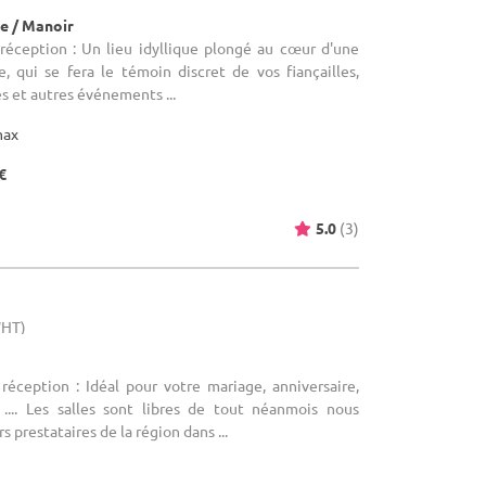
e / Manoir
 réception : Un lieu idyllique plongé au cœur d'une
 qui se fera le témoin discret de vos fiançailles,
s et autres événements ...
max
€
5.0
(3)
WHT)
réception : Idéal pour votre mariage, anniversaire,
, .... Les salles sont libres de tout néanmois nous
s prestataires de la région dans ...