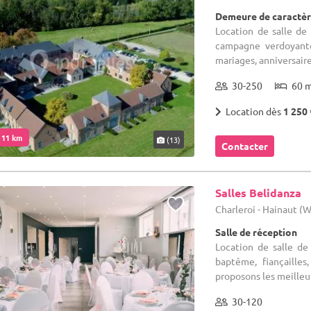
Demeure de caractèr
Location de salle de
campagne verdoyante,
mariages, anniversaire
30-250
60 
Location dès
1 250 
. 11 km
(13)
Contacter
Salles Belidanza
Charleroi - Hainaut (
Salle de réception
Location de salle de 
baptême, fiançailles
proposons les meilleur
30-120