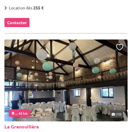
Location dès
255 €
Contacter
... 42 km
(10)
La Grenouillère