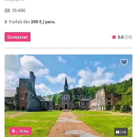
35-600
Forfait dès
200 € / pers.
Contacter
5.0
(20)
... 13 km
(14)