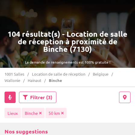
104 résultat(s) - Location de salle
de réception à proximité de
Binche (7130)
La demande de renseignements est 100% gratuite !
1001 Salles
Location de salle de réception
Belgique
Wallonie
Hainaut
Binche
Filtrer
(3)
Lieux
Binche
50 km
Nos suggestions