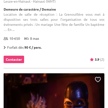
Leuze-en-Hainaut - Hainaut (WHT)
Demeure de caractère / Domaine
Location de salle de réception : La Grenouillère vous met à
disposition ses trois salles pour l’organisation de tous vos
évènements privés : Un mariage Une fête de famille Un baptême
… En ...
10-650
8 max
Forfait dès
90 € / pers.
Contacter
3.9
(2)