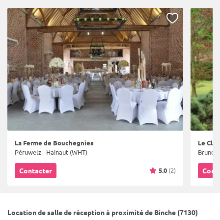
La Ferme de Bouchegnies
Le Clos
Péruwelz - Hainaut (WHT)
Bruneha
5.0
(2)
Contacter
Cont
Location de salle de réception à proximité de Binche (7130)