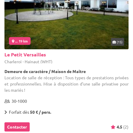
... 19 km
(15)
Le Petit Versailles
Charleroi - Hainaut (WHT)
Demeure de caractère / Maison de Maître
Location de salle de réception : Tous types de prestations privées
et professionnelles. Mise à disposition d'une salle privative pour
les mariés !
30-1000
Forfait dès
50 € / pers.
Contacter
4.5
(2)