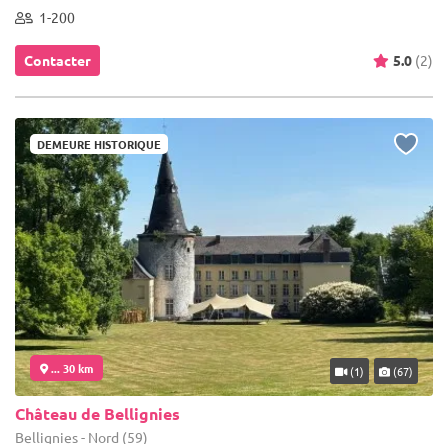
1-200
Contacter
5.0
(2)
DEMEURE HISTORIQUE
... 30 km
(1)
(67)
Château de Bellignies
Bellignies - Nord (59)