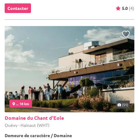
Contacter
5.0
(4)
... 18 km
(51)
Domaine du Chant d'Eole
Quévy - Hainaut (WHT)
Demeure de caractère / Domaine