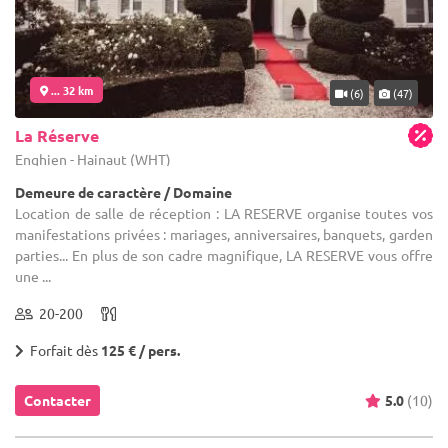
... 32 km
(6)
(47)
La Réserve
Enghien - Hainaut (WHT)
Demeure de caractère / Domaine
Location de salle de réception : LA RESERVE organise toutes vos
manifestations privées : mariages, anniversaires, banquets, garden
parties... En plus de son cadre magnifique, LA RESERVE vous offre
une ...
20-200
Forfait dès
125 € / pers.
Contacter
5.0
(10)