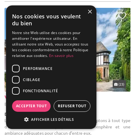
×
Nos cookies vous veulent
du bien
Notre site Web utilise des cookies pour
améliorer l'expérience utilisateur. En
utilisant notre site Web, vous acceptez tous
les cookies conformément à notre Politique
relative aux cookies.
En savoir plus
PERFORMANCE
CIBLAGE
... 44 km
(23)
FONCTIONNALITÉ
Villattitude
Bruxelles - Bruxelles-Capitale (BRU)
ACCEPTER TOUT
REFUSER TOUT
Demeure de caractère / Villa
AFFICHER LES DÉTAILS
Location de salle de réception : Nous nous adaptons à tout type
d’événements et vous proposons une atmosphère et une
ambiance adéquates pour chacun d’entre eux.