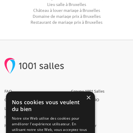
Lieu salle à Bruxelles
Château à louer mariage à Bruxelles
Domaine de mariage prix à Bruxelles
Restaurant de mariage prix à Bruxelles
FAQ
Groupe 1001 Salles
×
Qui sommes-nous ?
1001 Salles PRO
Nos cookies vous veulent
du bien
L'équipe
1001 Traiteurs
Nous recrutons
1001 Artistes
Notre site Web utilise des cookies pour
améliorer l'expérience utilisateur. En
Nos partenaires
Reserverunbar
utilisant notre site Web, vous acceptez tous