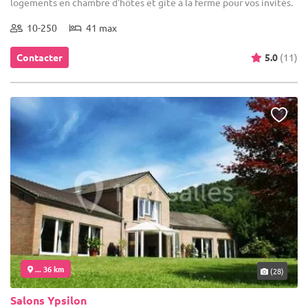
logements en chambre d'hôtes et gîte à la ferme pour vos invités.
10-250
41 max
Contacter
5.0
(11)
... 36 km
(28)
Salons Ypsilon