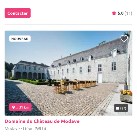
Contacter
5.0
(11)
NOUVEAU
... 31 km
(27)
Domaine du Château de Modave
Modave - Liège (WLG)