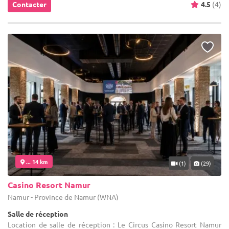
Contacter
4.5
(4)
... 14 km
(1)
(29)
Casino Resort Namur
Namur - Province de Namur (WNA)
Salle de réception
Location de salle de réception : Le Circus Casino Resort Namur