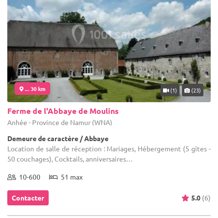
... 30 km
(1)
(23)
Ferme de l'Abbaye de Moulins
Anhée - Province de Namur (WNA)
Demeure de caractère / Abbaye
Location de salle de réception : Mariages, Hébergement (5 gîtes -
50 couchages), Cocktails, anniversaires…
10-600
51 max
Contacter
5.0
(6)