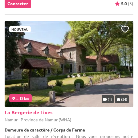
Contacter
5.0
(3)
NOUVEAU
... 13 km
(1)
(24)
La Bergerie de Lives
Namur - Province de Namur (WNA)
Demeure de caractère / Corps de Ferme
Location de salle de réception : Nous vous proposons notre