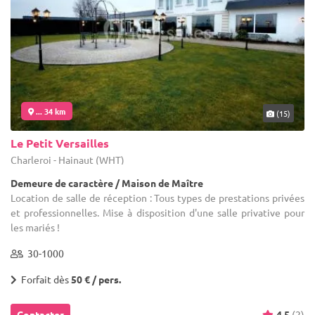
... 34 km
(15)
Le Petit Versailles
Charleroi - Hainaut (WHT)
Demeure de caractère / Maison de Maître
Location de salle de réception : Tous types de prestations privées
et professionnelles. Mise à disposition d'une salle privative pour
les mariés !
30-1000
Forfait dès
50 € / pers.
Contacter
4.5
(2)