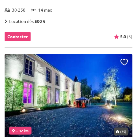
30-250
14 max
Location dès
500 €
Contacter
5.0
(3)
... 12 km
(35)