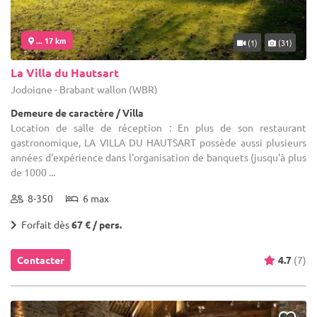
... 17 km
(1)
(31)
La Villa du Hautsart
Jodoigne - Brabant wallon (WBR)
Demeure de caractère / Villa
Location de salle de réception : En plus de son restaurant
gastronomique, LA VILLA DU HAUTSART possède aussi plusieurs
années d'expérience dans l'organisation de banquets (jusqu'à plus
de 1000 ...
8-350
6 max
Forfait dès
67 € / pers.
Contacter
4.7
(7)