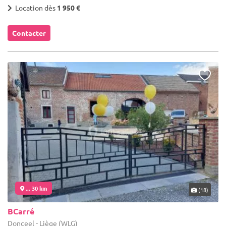
Location dès
1 950 €
Contacter
... 30 km
(18)
BCarré
Donceel - Liège (WLG)