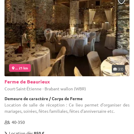
... 21 km
(22)
Ferme de Beaurieux
Court-Saint-Étienne - Brabant wallon (WBR)
Demeure de caractère / Corps de Ferme
Location de salle de réception : Ce lieu permet d’organiser des
mariages, soirées, fêtes familiales, fêtes d’anniversaire etc.
40-350
Location dès
850 €