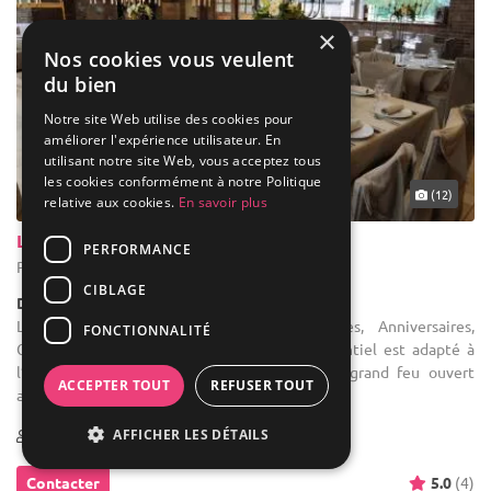
×
Nos cookies vous veulent
du bien
Notre site Web utilise des cookies pour
améliorer l'expérience utilisateur. En
utilisant notre site Web, vous acceptez tous
les cookies conformément à notre Politique
... 37 km
(12)
relative aux cookies.
En savoir plus
La Ferme de la Pitance
PERFORMANCE
Pont-à-Celles - Hainaut (WHT)
CIBLAGE
Demeure de caractère / Corps de Ferme
Location de salle de réception : Mariages, Anniversaires,
FONCTIONNALITÉ
Communions, Baptêmes Cet espace événementiel est adapté à
l’organisation de vos événements privés. Le grand feu ouvert
ACCEPTER TOUT
REFUSER TOUT
apporte un coté ...
AFFICHER LES DÉTAILS
1-800
Contacter
5.0
(4)