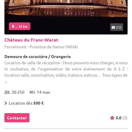
... 32 km
(23)
Château du Franc-Waret
Fernelmont - Province de Namur (WNA)
Demeure de caractère / Orangerie
Location de salle de réception : Nous pouvons nous charger, si vous
le souhaitez, de l'organisation de votre événement de A à Z :
location salle, sonorisation, vidéo, traiteur, voiture… Tous types de
...
30-250
14 max
Location dès
500 €
Contacter
5.0
(3)