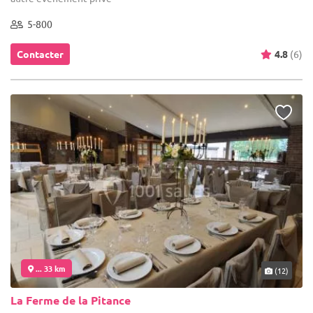
5-800
Contacter
4.8
(6)
... 33 km
(12)
La Ferme de la Pitance