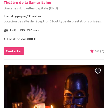
Théâtre de la Samaritaine
Bruxelles - Bruxelles-Capitale (BRU)
Lieu Atypique / Thêatre
Location de salle de réception : Tout type de prestations privées.
1-60
392 max
Location dès
800 €
Contacter
5.0
(2)