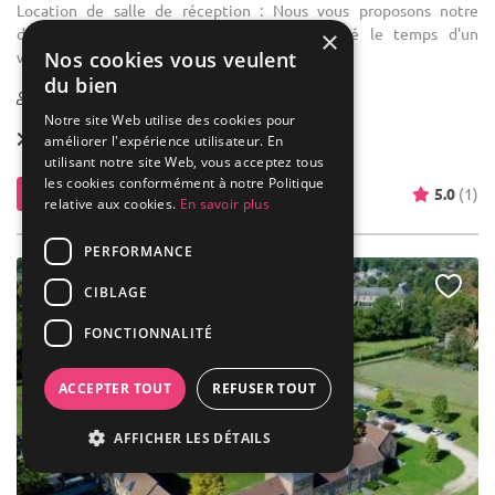
Location de salle de réception : Nous vous proposons notre
domaine de prestige exclusivement privatisé le temps d'un
×
Nos cookies vous veulent
weekend.
du bien
20-150
22 max
Notre site Web utilise des cookies pour
Location dès
1 200 €
améliorer l'expérience utilisateur. En
utilisant notre site Web, vous acceptez tous
les cookies conformément à notre Politique
Contacter
5.0
(1)
relative aux cookies.
En savoir plus
PERFORMANCE
CIBLAGE
FONCTIONNALITÉ
ACCEPTER TOUT
REFUSER TOUT
AFFICHER LES DÉTAILS