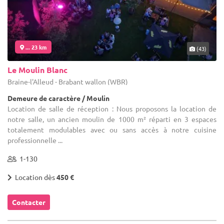
... 23 km
(43)
Le Moulin Blanc
Braine-l'Alleud - Brabant wallon (WBR)
Demeure de caractère / Moulin
Location de salle de réception : Nous proposons la location de
notre salle, un ancien moulin de 1000 m² réparti en 3 espaces
totalement modulables avec ou sans accès à notre cuisine
professionnelle ...
1-130
Location dès
450 €
Contacter