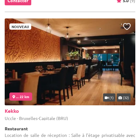
Contacter
5.0
(9)
NOUVEAU
... 22 km
(1)
(32)
Kekko
Uccle - Bruxelles-Capitale (BRU)
Restaurant
Location de salle de réception : Salle à l’étage privatisable avec