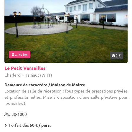
... 35 km
(15)
Le Petit Versailles
Charleroi - Hainaut (WHT)
Demeure de caractère / Maison de Maître
Location de salle de réception : Tous types de prestations privées
et professionnelles. Mise à disposition d'une salle privative pour
les mariés !
30-1000
Forfait dès
50 € / pers.