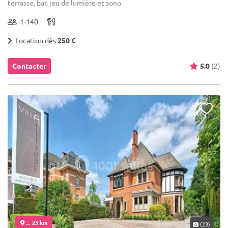
terrasse, bar, jeu de lumière et sono
1-140
Location dès
250 €
Contacter
5.0
(2)
... 23 km
(23)