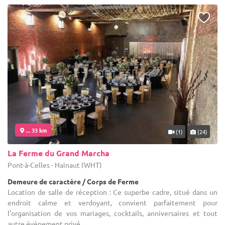
... 33 km
(1)
(24)
La Ferme du Grand Marcha
Pont-à-Celles - Hainaut (WHT)
Demeure de caractère / Corps de Ferme
Location de salle de réception : Ce superbe cadre, situé dans un
endroit calme et verdoyant, convient parfaitement pour
l’organisation de vos mariages, cocktails, anniversaires et tout
autre évènement privé