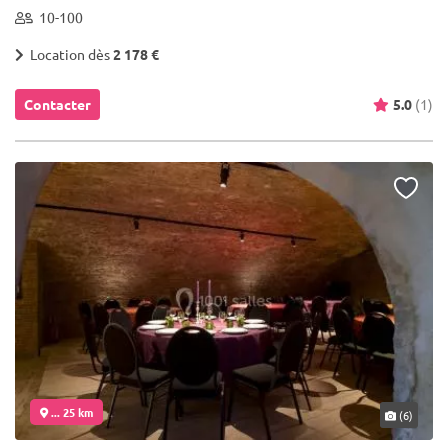
10-100
Location dès
2 178 €
Contacter
5.0
(1)
... 25 km
(6)