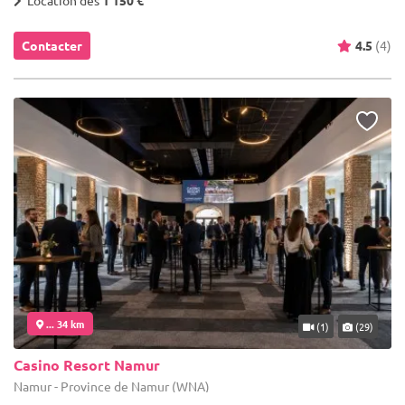
Location dès
1 150 €
Contacter
4.5
(4)
... 34 km
(1)
(29)
Casino Resort Namur
Namur - Province de Namur (WNA)