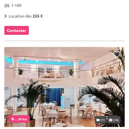
1-180
Location dès
255 €
Contacter
... 24 km
(1)
(34)