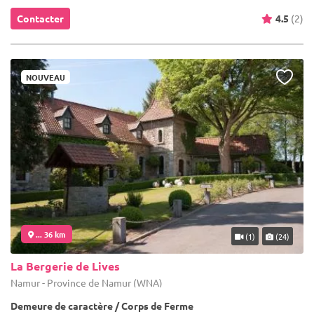
Contacter
4.5
(2)
NOUVEAU
... 36 km
(1)
(24)
La Bergerie de Lives
Namur - Province de Namur (WNA)
Demeure de caractère / Corps de Ferme