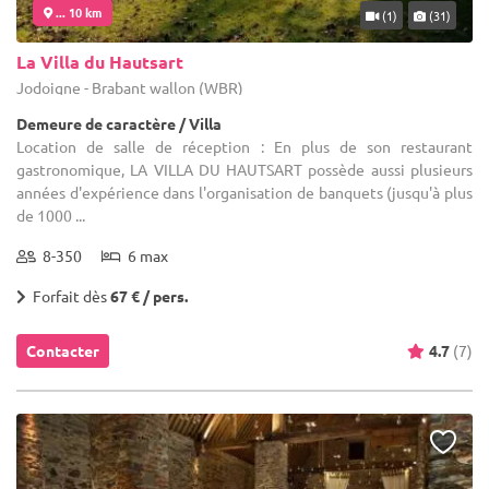
... 10 km
(1)
(31)
La Villa du Hautsart
Jodoigne - Brabant wallon (WBR)
Demeure de caractère / Villa
Location de salle de réception : En plus de son restaurant
gastronomique, LA VILLA DU HAUTSART possède aussi plusieurs
années d'expérience dans l'organisation de banquets (jusqu'à plus
de 1000 ...
8-350
6 max
Forfait dès
67 € / pers.
Contacter
4.7
(7)