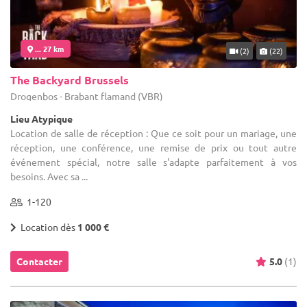
... 27 km
(2)
(22)
The Backyard Brussels
Drogenbos - Brabant flamand (VBR)
Lieu Atypique
Location de salle de réception : Que ce soit pour un mariage, une
réception, une conférence, une remise de prix ou tout autre
événement spécial, notre salle s'adapte parfaitement à vos
besoins. Avec sa ...
1-120
Location dès
1 000 €
Contacter
5.0
(1)