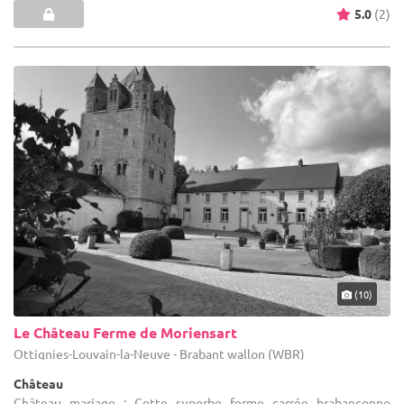
5.0
(2)
(10)
Le Château Ferme de Moriensart
Ottignies-Louvain-la-Neuve - Brabant wallon (WBR)
Château
Château mariage : Cette superbe ferme carrée brabançonne