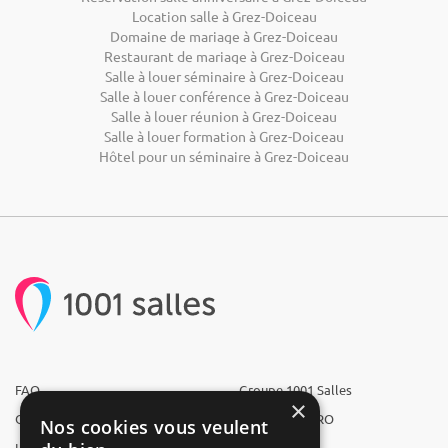
Location salle à Grez-Doiceau
Domaine de mariage à Grez-Doiceau
Restaurant de mariage à Grez-Doiceau
Salle à louer séminaire à Grez-Doiceau
Salle à louer conférence à Grez-Doiceau
Salle à louer réunion à Grez-Doiceau
Salle à louer formation à Grez-Doiceau
Hôtel pour un séminaire à Grez-Doiceau
FAQ
Groupe 1001 Salles
×
Qui sommes-nous ?
1001 Salles PRO
Nos cookies vous veulent
L'équipe
1001 Traiteurs