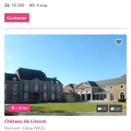
10-300
4 max
Contacter
... 45 km
(1)
(22)
Château de Limont
Donceel - Liège (WLG)