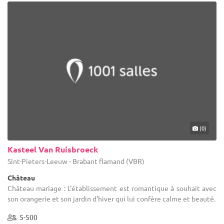
(0)
Kasteel Van Ruisbroeck
Sint-Pieters-Leeuw - Brabant flamand (VBR)
Château
Château mariage : L'établissement est romantique à souhait avec
son orangerie et son jardin d'hiver qui lui confère calme et beauté.
5-500