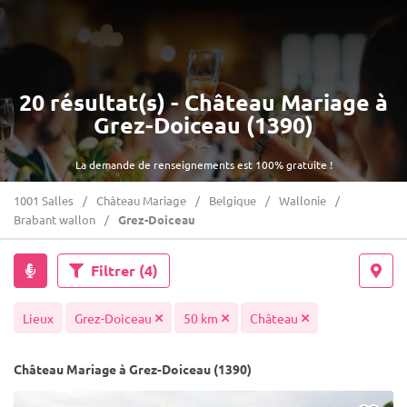
20 résultat(s) - Château Mariage à
Grez-Doiceau (1390)
La demande de renseignements est 100% gratuite !
1001 Salles
Château Mariage
Belgique
Wallonie
Brabant wallon
Grez-Doiceau
Filtrer
(4)
Lieux
Grez-Doiceau
50 km
Château
Château Mariage à Grez-Doiceau (1390)