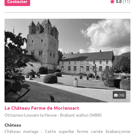
Contacter
5.0
(11)
(10)
Le Château Ferme de Moriensart
Ottignies-Louvain-la-Neuve - Brabant wallon (WBR)
Château
Château mariage : Cette superbe ferme carrée brabançonne