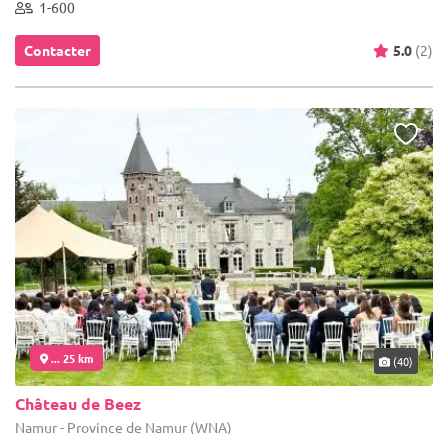
1-600
Contacter
5.0
(2)
... 25 km
(40)
Château de Beez
Namur - Province de Namur (WNA)