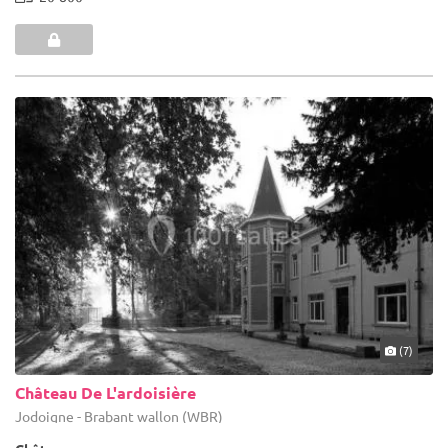
(7)
Château De L'ardoisière
Jodoigne - Brabant wallon (WBR)