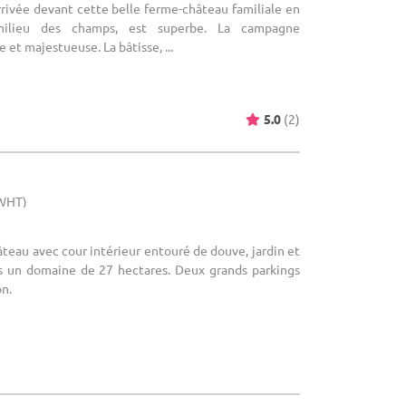
rrivée devant cette belle ferme-château familiale en
 milieu des champs, est superbe. La campagne
 et majestueuse. La bâtisse, ...
5.0
(2)
(WHT)
teau avec cour intérieur entouré de douve, jardin et
s un domaine de 27 hectares. Deux grands parkings
on.