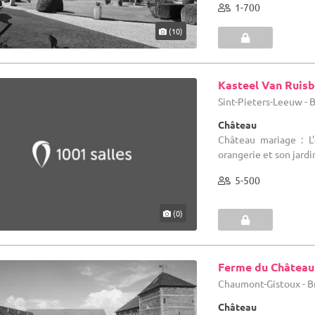
1-700
(10)
Kasteel Van Ruis
Sint-Pieters-Leeuw - 
Château
Château mariage : L
orangerie et son jardi
5-500
(0)
Ferme du Château
Chaumont-Gistoux - B
Château