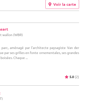
Voir la carte
nsart
nt wallon (WBR)
 parc, aménagé par l'architecte paysagiste Van der
 par ses grilles en fonte ornementales, ses grandes
 boisées. Chaque ...
5.0
(2)
t
T)