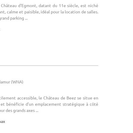
 Château d'Egmont, datant du 11e siècle, est niché
t, calme et paisible, idéal pour la location de salles.
rand parking ...
x
 Namur (WNA)
cilement accessible, le Château de Beez se situe en
 et bénéficie d'un emplacement stratégique à côté
ur des grands axes ...
max