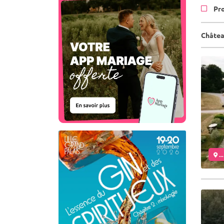
Pr
Châtea
..