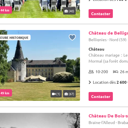
. 44 km
(40)
Contacter
Château de Bellig
EURE HISTORIQUE
Bellignies - Nord (59)
Château
Château mariage : Le
Mormal (sa forêt doma
10-200
26 
Location dès
2 600 
. 49 km
(1)
(67)
Contacter
Château De Bois-s
Braine-l'Alleud - Bra