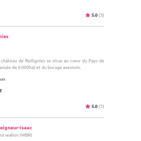
5.0
(3)
nies
 château de Bellignies se situe au cœur du Pays de
niale de 9.000ha) et du bocage avesnois.
max
€
5.0
(7)
eigneur-isaac
bant wallon (WBR)