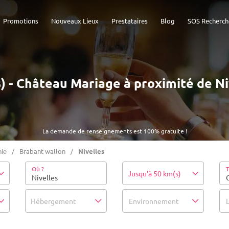
Promotions
Nouveaux Lieux
Prestataires
Blog
SOS Recherch
s) - Château Mariage à proximité de Ni
La demande de renseignements est 100% gratuite !
ie
Brabant wallon
Nivelles
Où ?
T
Jusqu'à 50 km(s)
Hébergement
Environnement
L