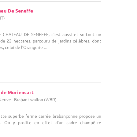
au De Seneffe
HT)
E CHATEAU DE SENEFFE, c’est aussi et surtout un
e 22 hectares, parcouru de jardins célèbres, dont
s, celui de l’Orangerie ...
 de Moriensart
-Neuve - Brabant wallon (WBR)
ette superbe ferme carrée brabançonne propose un
. On y profite en effet d’un cadre champêtre