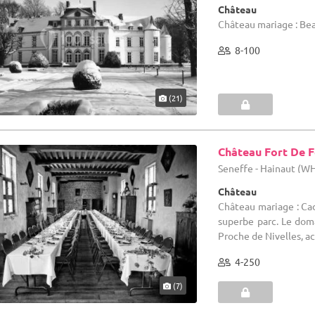
Château
Château mariage : Beau
8-100
(21)
Château Fort De F
Seneffe - Hainaut (W
Château
Château mariage : Cad
superbe parc. Le dom
Proche de Nivelles, acc
4-250
(7)