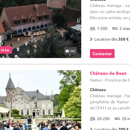
Château mariage : Le
dans un cadre verdoyan
Dès votre arrivée, un g
1-500
2 ma
Location dès
350 €
. 34 km
(46)
Contacter
Château de Beez
Namur - Province de
Château
Château mariage : Fa
périphérie de Namur
de l'E411 et au carrefo
20-200
20 
Location dès
700 €