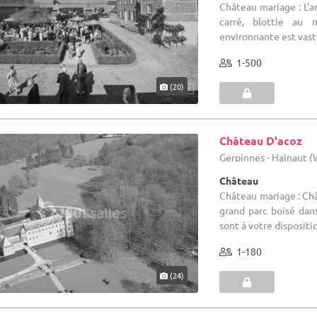
Château mariage : L'a
carré, blottie au
environnante est vaste
1-500
(20)
Château D'acoz
Gerpinnes - Hainaut 
Château
Château mariage : Châ
grand parc boisé dan
sont à votre dispositi
1-180
(24)