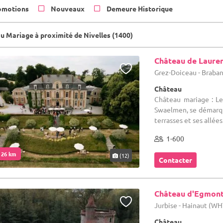
omotions
Nouveaux
Demeure Historique
u Mariage à proximité de Nivelles (1400)
Château de Laure
Grez-Doiceau - Braba
Château
Château mariage : Le
Swaelmen, se démarque
terrasses et ses allées
1-600
. 26 km
(12)
Contacter
Château d'Egmon
Jurbise - Hainaut (WH
Château