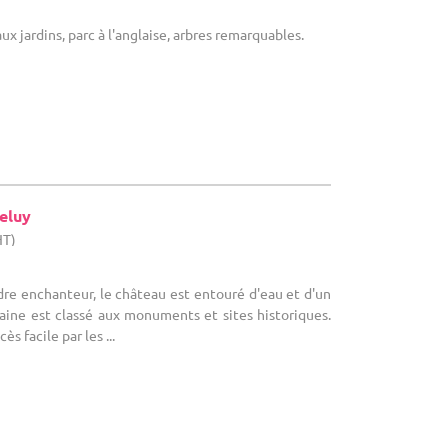
x jardins, parc à l'anglaise, arbres remarquables.
eluy
HT)
re enchanteur, le château est entouré d'eau et d'un
aine est classé aux monuments et sites historiques.
ès facile par les ...