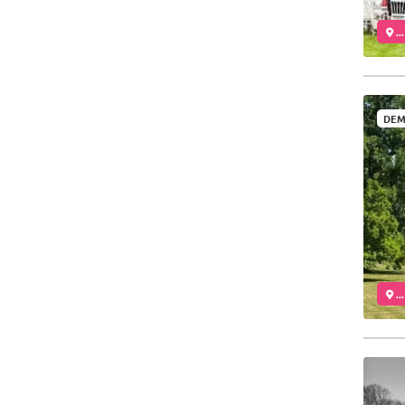
..
DEM
..