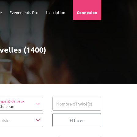
e
Événements Pro
Inscription
Connexion
velles (1400)
ype(s) de lieux
Nombre d'invité(s)
Château
oisirs
Effacer