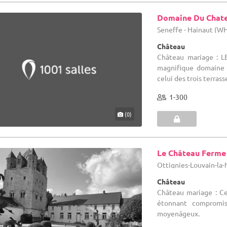
Domaine Du Chate
Seneffe - Hainaut (W
Château
Château mariage : L
magnifique domaine d
celui des trois terrasse
1-300
(0)
Le Château Ferme
Ottignies-Louvain-la
Château
Château mariage : C
étonnant compromis
moyenâgeux.