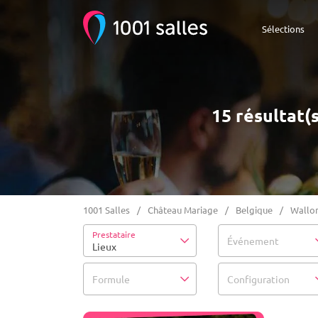
Sélections
15 résultat(
1001 Salles
Château Mariage
Belgique
Wallon
Prestataire
Événement
Lieux
Formule
Configuration