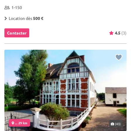
1-150
Location dès
500 €
Contacter
4.5
(3)
... 29 km
(43)