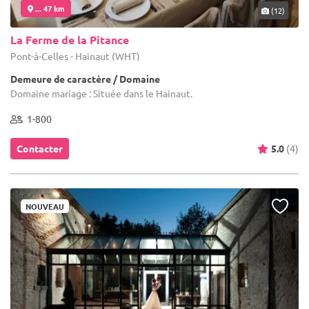
... 47 km
(12)
La Ferme de la Pitance
Pont-à-Celles - Hainaut (WHT)
Demeure de caractère / Domaine
Domaine mariage : Située dans le Hainaut.
1-800
Contacter
5.0
(4)
NOUVEAU