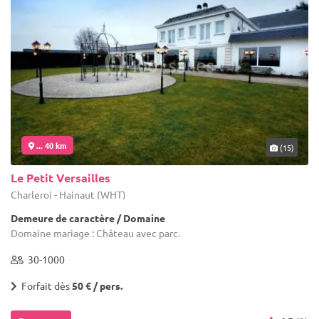
... 40 km
(15)
Le Petit Versailles
Charleroi - Hainaut (WHT)
Demeure de caractère / Domaine
Domaine mariage : Château avec parc.
30-1000
Forfait dès
50 € / pers.