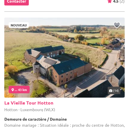
Contacter
4.5
(2)
NOUVEAU
... 43 km
(14)
La Vieille Tour Hotton
Hotton - Luxembourg (WLX)
Demeure de caractère / Domaine
Domaine mariage : Situation idéale : proche du centre de Hotton,