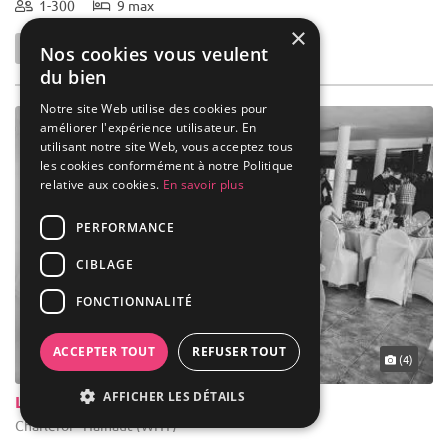
1-300
9 max
×
Nos cookies vous veulent
du bien
Notre site Web utilise des cookies pour
améliorer l'expérience utilisateur. En
utilisant notre site Web, vous acceptez tous
les cookies conformément à notre Politique
relative aux cookies.
En savoir plus
PERFORMANCE
CIBLAGE
FONCTIONNALITÉ
ACCEPTER TOUT
REFUSER TOUT
(4)
AFFICHER LES DÉTAILS
Le Clos du Marmiton
Charleroi - Hainaut (WHT)