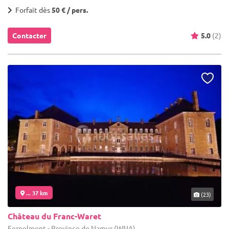
Forfait dès
50 € / pers.
Contacter
5.0
(2)
... 37 km
(23)
Château du Franc-Waret
Fernelmont - Province de Namur (WNA)