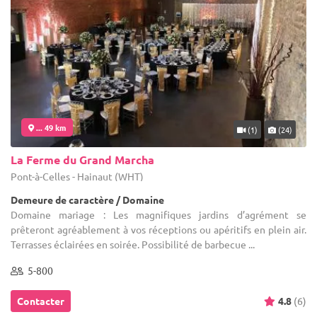
... 49 km
(1)
(24)
La Ferme du Grand Marcha
Pont-à-Celles - Hainaut (WHT)
Demeure de caractère / Domaine
Domaine mariage : Les magnifiques jardins d’agrément se
prêteront agréablement à vos réceptions ou apéritifs en plein air.
Terrasses éclairées en soirée. Possibilité de barbecue ...
5-800
Contacter
4.8
(6)