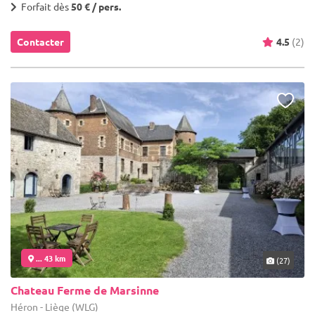
Forfait dès
50 € / pers.
Contacter
4.5
(2)
... 43 km
(27)
Chateau Ferme de Marsinne
Héron - Liège (WLG)