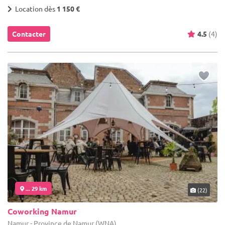
Location dès
1 150 €
Contacter
4.5
(4)
... 29 km
(22)
Coworking Namur
Namur - Province de Namur (WNA)