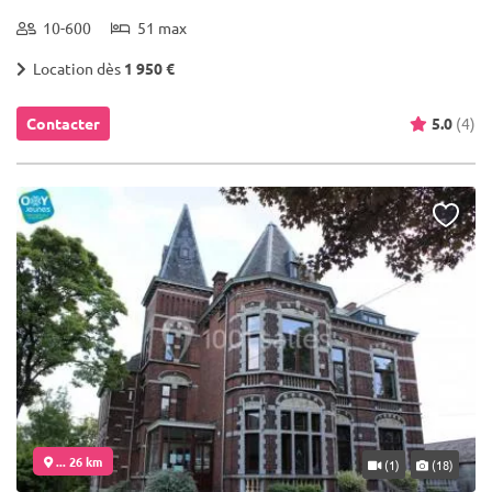
10-600
51 max
Location dès
1 950 €
Contacter
5.0
(4)
... 26 km
(1)
(18)