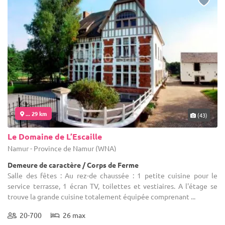
... 29 km
(43)
Le Domaine de L’Escaille
Namur - Province de Namur (WNA)
Demeure de caractère / Corps de Ferme
Salle des fêtes : Au rez-de chaussée : 1 petite cuisine pour le
service terrasse, 1 écran TV, toilettes et vestiaires. A l'étage se
trouve la grande cuisine totalement équipée comprenant ...
20-700
26 max