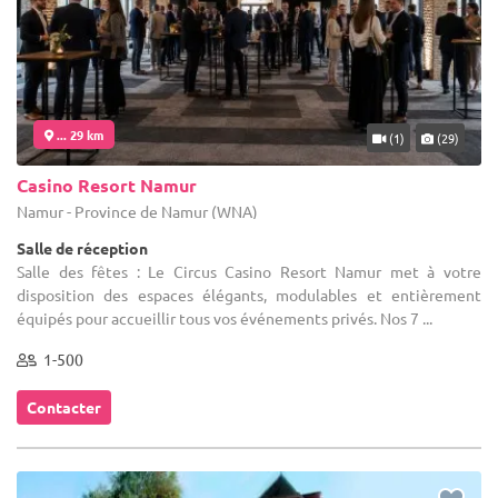
... 29 km
(1)
(29)
Casino Resort Namur
Namur - Province de Namur (WNA)
Salle de réception
Salle des fêtes : Le Circus Casino Resort Namur met à votre
disposition des espaces élégants, modulables et entièrement
équipés pour accueillir tous vos événements privés. Nos 7 ...
1-500
Contacter