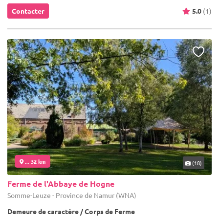
Contacter
5.0
(1)
... 32 km
(18)
Ferme de l'Abbaye de Hogne
Somme-Leuze - Province de Namur (WNA)
Demeure de caractère / Corps de Ferme