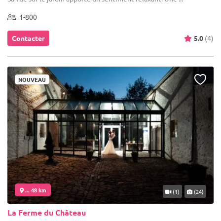
1-800
Contacter
5.0
(4)
NOUVEAU
... 48 km
(1)
(24)
La Ferme du Château