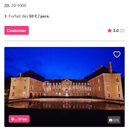
20-1000
Forfait dès
50 € / pers.
Contacter
5.0
(2)
... 37 km
(23)