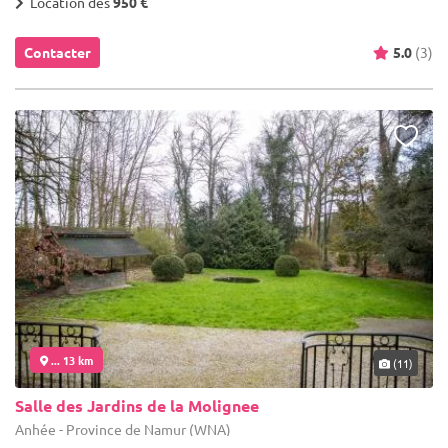
Location dès
950 €
Contacter
5.0
(3)
... 13 km
(11)
Salle des Jardins de la Molignee
Anhée - Province de Namur (WNA)