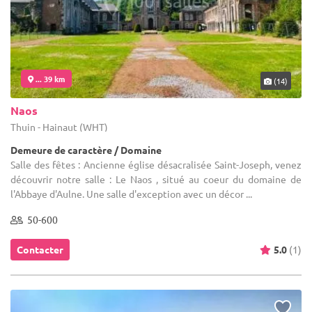
... 39 km
(14)
Naos
Thuin - Hainaut (WHT)
Demeure de caractère / Domaine
Salle des fêtes : Ancienne église désacralisée Saint-Joseph, venez
découvrir notre salle : Le Naos , situé au coeur du domaine de
l'Abbaye d'Aulne. Une salle d'exception avec un décor ...
50-600
Contacter
5.0
(1)