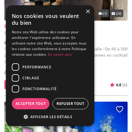
×
... 49 km
(1)
(24)
Nos cookies vous veulent
du bien
La Ferme du Grand Marcha
Notre site Web utilise des cookies pour
Pont-à-Celles - Hainaut (WHT)
améliorer l'expérience utilisateur. En
Demeure de caractère / Corps de Ferme
utilisant notre site Web, vous acceptez tous
Salle des fêtes : Flexibilité d’agencement de la salle : De 60 à 500
les cookies conformément à notre Politique
relative aux cookies.
En savoir plus
personnes en repas « assis » et + de 1000 personnes en cocktail
dinatoire.
PERFORMANCE
5-800
CIBLAGE
Contacter
4.8
(6)
FONCTIONNALITÉ
ACCEPTER TOUT
REFUSER TOUT
AFFICHER LES DÉTAILS