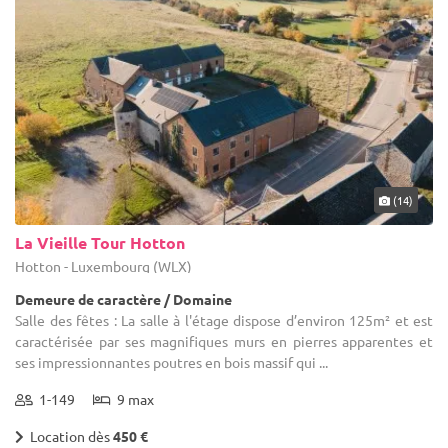
(14)
La Vieille Tour Hotton
Hotton - Luxembourg (WLX)
Demeure de caractère / Domaine
Salle des fêtes : La salle à l'étage dispose d’environ 125m² et est
caractérisée par ses magnifiques murs en pierres apparentes et
ses impressionnantes poutres en bois massif qui ...
1-149
9 max
Location dès
450 €