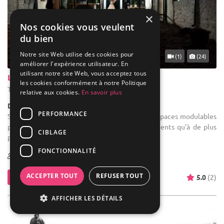
×
Nos cookies vous veulent
du bien
Notre site Web utilise des cookies pour
(1)
(24)
améliorer l'expérience utilisateur. En
utilisant notre site Web, vous acceptez tous
La Ferme du Château
les cookies conformément à notre Politique
Tenneville - Luxembourg (WLX)
relative aux cookies.
En savoir plus
Demeure de caractère / Corps de Ferme
PERFORMANCE
Salle des fêtes : Nous disposons de différents espaces modulables
pouvant convenir aussi bien à de gros évènements qu'à de plus
CIBLAGE
petits.
FONCTIONNALITÉ
20-300
42 max
ACCEPTER TOUT
REFUSER TOUT
Contacter
5.0
(2)
AFFICHER LES DÉTAILS