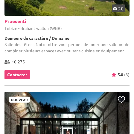
(21)
Praesenti
Tubize - Brabant wallon (WBR)
Demeure de caractère / Domaine
Salle des fêtes : Notre offre vous permet de louer une salle ou de
combiner plusieurs espaces avec ou sans cuisine et équipement.
10-275
Contacter
5.0
(3)
NOUVEAU