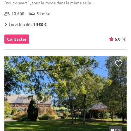
"tout ouvert" , tout le mode dans la même salle ...
10-600
51 max
Location dès
1 950 €
Contacter
5.0
(4)
(18)