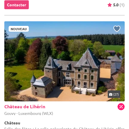
Contacter
5.0
(1)
NOUVEAU
(27)
Château de Lihérin
Gouvy - Luxembourg (WLX)
Château
Salle des fêtes : La salle polyvalente du Château de Lihérin offre