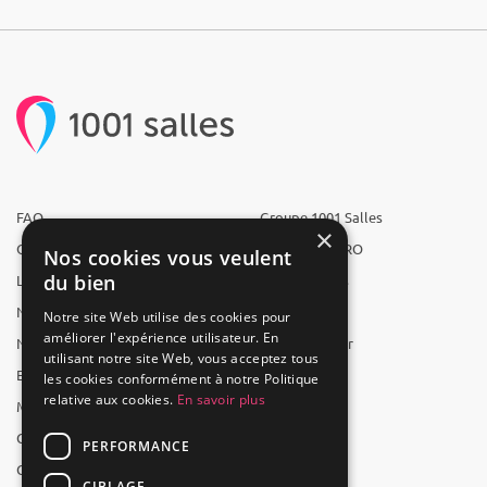
FAQ
Groupe 1001 Salles
×
Qui sommes-nous ?
1001 Salles PRO
Nos cookies vous veulent
du bien
L'équipe
1001 Traiteurs
Nous recrutons
1001 Artistes
Notre site Web utilise des cookies pour
améliorer l'expérience utilisateur. En
Nos partenaires
Reserverunbar
utilisant notre site Web, vous acceptez tous
Espace presse
MP2
les cookies conformément à notre Politique
relative aux cookies.
En savoir plus
Mentions légales
CGV
PERFORMANCE
CGU
CIBLAGE