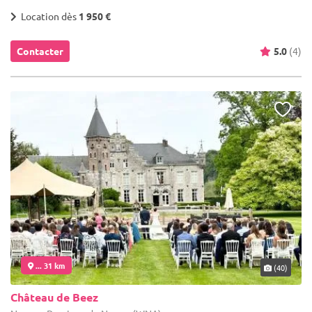
Location dès
1 950 €
Contacter
5.0
(4)
... 31 km
(40)
Château de Beez