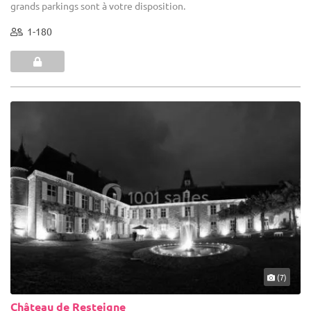
grands parkings sont à votre disposition.
1-180
(7)
Château de Resteigne