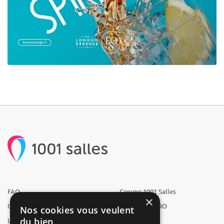
FAQ
Groupe 1001 Salles
×
Qui sommes-nous ?
1001 Salles PRO
Nos cookies vous veulent
du bien
L'équipe
1001 Traiteurs