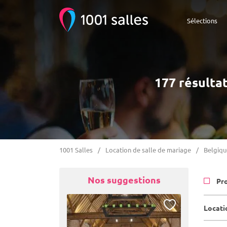
Sélections
177 résultat
1001 Salles
Location de salle de mariage
Belgiqu
Nos suggestions
Pr
Locati