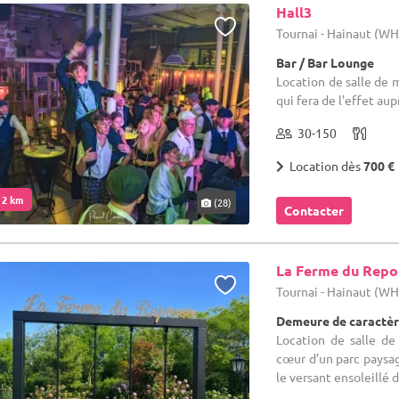
Hall3
Tournai - Hainaut (W
Bar / Bar Lounge
Location de salle de 
qui fera de l'effet aup
30-150
Location dès
700 €
. 2 km
(28)
Contacter
La Ferme du Repo
Tournai - Hainaut (W
Demeure de caractèr
Location de salle de
cœur d’un parc paysag
le versant ensoleillé d