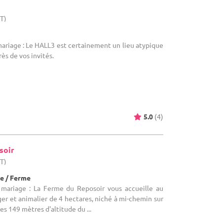
HT)
mariage : Le HALL3 est certainement un lieu atypique
rès de vos invités.
5.0
(4)
soir
HT)
e / Ferme
 mariage : La Ferme du Reposoir vous accueille au
er et animalier de 4 hectares, niché à mi-chemin sur
es 149 mètres d'altitude du ...