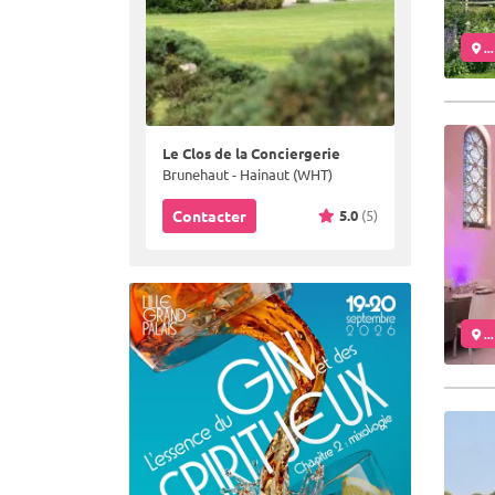
..
Le Clos de la Conciergerie
Brunehaut - Hainaut (WHT)
5.0
(5)
Contacter
..