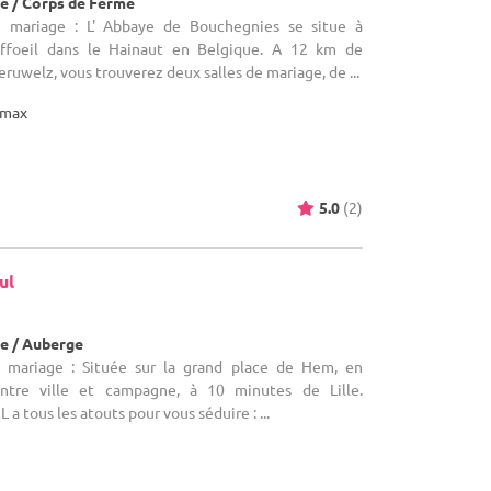
e / Corps de Ferme
e mariage : L' Abbaye de Bouchegnies se situe à
ffoeil dans le Hainaut en Belgique. A 12 km de
ruwelz, vous trouverez deux salles de mariage, de ...
max
5.0
(2)
ul
e / Auberge
e mariage : Située sur la grand place de Hem, en
, entre ville et campagne, à 10 minutes de Lille.
 tous les atouts pour vous séduire : ...