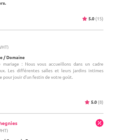
ers.
5.0
(15)
(WHT)
e / Domaine
e mariage : Nous vous accueillons dans un cadre
ux. Les différentes salles et leurs jardins intimes
 pour jouir d'un festin de votre goût.
5.0
(8)
hegnies
WHT)