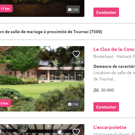
. 11 km
(24)
Contacter
on de salle de mariage à proximité de Tournai (7500)
Le Clos de la Conc
Brunehaut - Hainaut 
Demeure de caractèr
Location de salle de 
de Tournai.
30-400
. 9 km
(14)
Contacter
L'escarpolette
Mortagne-du-Nord - N