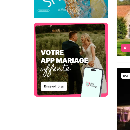
..
RSE