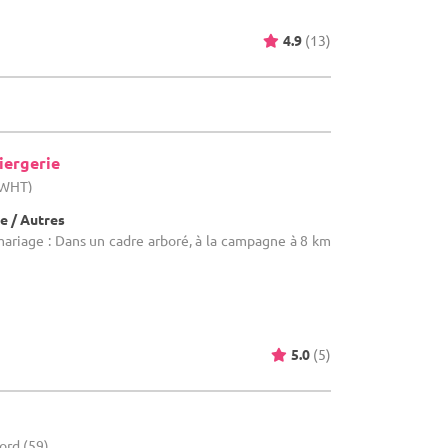
4.9
(13)
iergerie
(WHT)
e / Autres
mariage : Dans un cadre arboré, à la campagne à 8 km
5.0
(5)
ord (59)