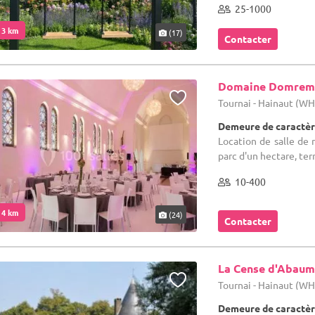
25-1000
. 3 km
(17)
Contacter
Domaine Domrem
Tournai - Hainaut (W
Demeure de caractèr
Location de salle de 
parc d'un hectare, ter
10-400
. 4 km
(24)
Contacter
La Cense d'Abau
Tournai - Hainaut (W
Demeure de caractèr