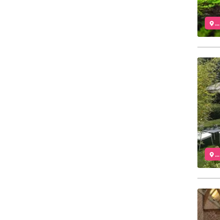
..
..