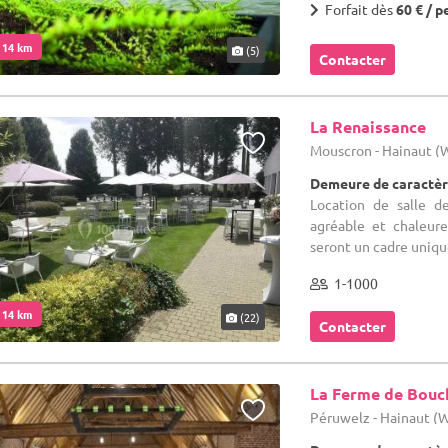
Forfait dès
60 € / p
. 14 km
(5)
Contacter
La Renaissance
Mouscron - Hainaut 
Demeure de caractèr
Location de salle d
agréable et chaleure
seront un cadre unique
1-1000
. 14 km
(22)
Contacter
La Ferme de Bouc
Péruwelz - Hainaut (