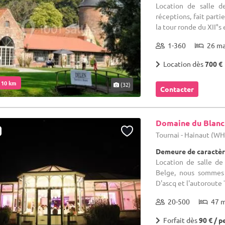
Location de salle d
réceptions, fait part
la tour ronde du XII°s e
1-360
26 m
Location dès
700 €
. 10 km
(32)
Contacter
Domaine du Blanc
Tournai - Hainaut (W
Demeure de caractèr
Location de salle de
Belge, nous sommes d
D'ascq et l'autoroute 
20-500
47 
Forfait dès
90 € / p