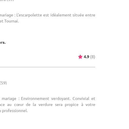
mariage : L'escarpolette est idéalement située entre
et Tournai.
ers.
4.9
(8)
(59)
e mariage : Environnement verdoyant. Convivial et
pace au cœur de la verdure sera propice à votre
 professionnel.