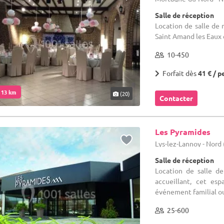
Salle de réception
Location de salle de 
Saint Amand les Eaux 
10-450
Forfait dès
41 € / p
. 13 km
(20)
Contacter
Les Pyramides
Lys-lez-Lannoy - Nord 
Salle de réception
Location de salle d
accueillant, cet es
événement familial ou
25-600