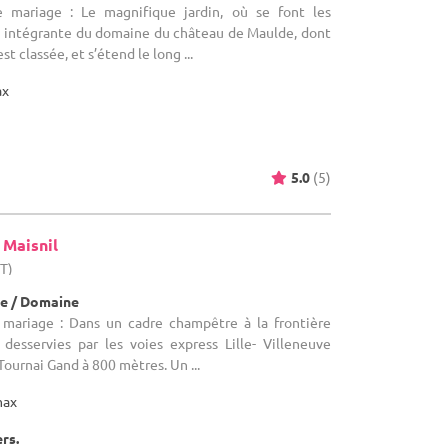
e mariage : Le magnifique jardin, où se font les
ie intégrante du domaine du château de Maulde, dont
st classée, et s’étend le long ...
ax
5.0
(5)
 Maisnil
HT)
e / Domaine
 mariage : Dans un cadre champêtre à la frontière
esservies par les voies express Lille- Villeneuve
Tournai Gand à 800 mètres. Un ...
max
ers.