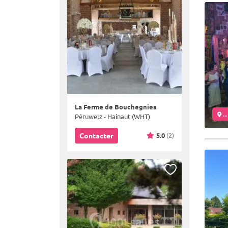
La Ferme de Bouchegnies
..
Péruwelz - Hainaut (WHT)
5.0
(2)
Contacter