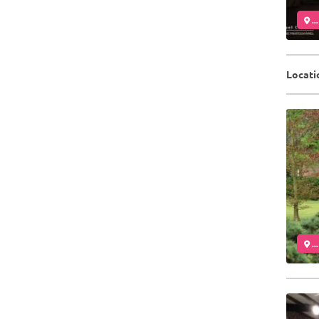
..
Locati
..