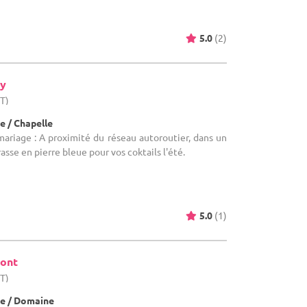
5.0
(2)
y
HT)
e / Chapelle
mariage : A proximité du réseau autoroutier, dans un
rasse en pierre bleue pour vos coktails l'été.
5.0
(1)
mont
HT)
e / Domaine