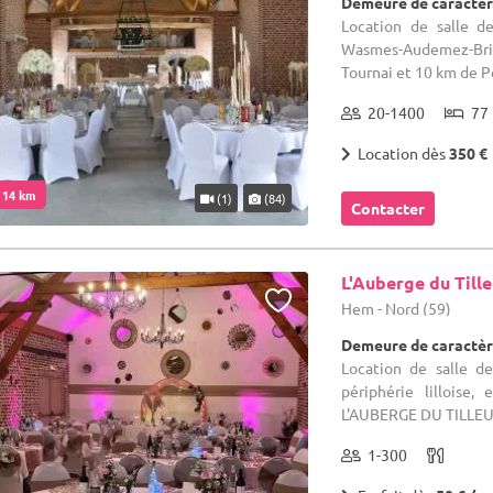
Demeure de caractèr
Location de salle d
Wasmes-Audemez-Bri
Tournai et 10 km de Pe
20-1400
77 
Location dès
350 €
. 14 km
(1)
(84)
Contacter
L'Auberge du Tille
Hem - Nord (59)
Demeure de caractèr
Location de salle d
périphérie lilloise
L'AUBERGE DU TILLEUL a
1-300