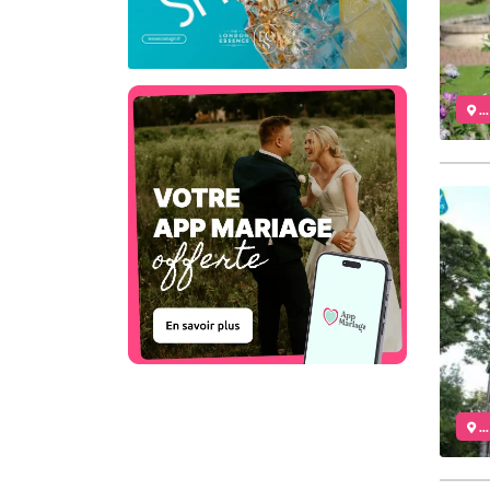
..
..