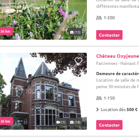
différentes manifesta
1-200
. 26 km
(13)
Contacter
Château Oxyjeune
Farciennes - Hainaut
Demeure de caractèr
Location de salle de m
peine 30 minutes de 
1-150
Location dès
500 €
. 26 km
(1)
(18)
Contacter