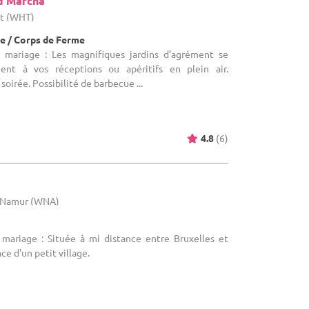
d Marcha
ut (WHT)
e / Corps de Ferme
e mariage : Les magnifiques jardins d’agrément se
ent à vos réceptions ou apéritifs en plein air.
soirée. Possibilité de barbecue ...
4.8
(6)
e Namur (WNA)
 mariage : Située à mi distance entre Bruxelles et
ce d'un petit village.