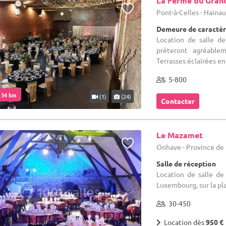
La Ferme du Gran
Pont-à-Celles - Haina
Demeure de caractèr
Location de salle d
prêteront agréablem
Terrasses éclairées en 
5-800
. 34 km
(1)
(24)
Contacter
Le Mazamet
Onhaye - Province d
Salle de réception
Location de salle de
Luxembourg, sur la pla
30-450
Location dès
950 €