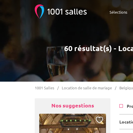
Sélections
60 résultat(s) - Lo
1001 Salles
Location de salle de mariage
Belgiqu
Nos suggestions
Pr
Locati