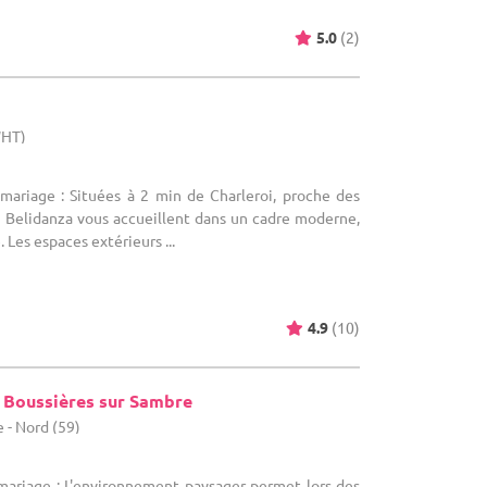
5.0
(2)
WHT)
 mariage : Situées à 2 min de Charleroi, proche des
es Belidanza vous accueillent dans un cadre moderne,
 Les espaces extérieurs ...
4.9
(10)
e Boussières sur Sambre
 - Nord (59)
 mariage : L'environnement paysager permet lors des