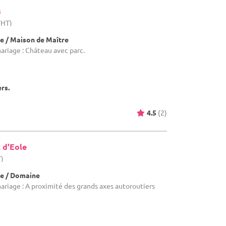
s
WHT)
e / Maison de Maître
ariage : Château avec parc.
ers.
4.5
(2)
 d'Eole
T)
e / Domaine
mariage : A proximité des grands axes autoroutiers