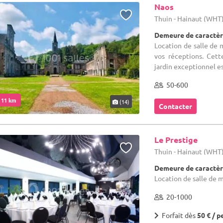
Naos
Thuin - Hainaut (WHT
Demeure de caractèr
Location de salle de m
vos réceptions. Cett
jardin exceptionnel es
50-600
. 11 km
(14)
Contacter
Le Prestige
Thuin - Hainaut (WHT
Demeure de caractèr
Location de salle de m
20-1000
Forfait dès
50 € / p