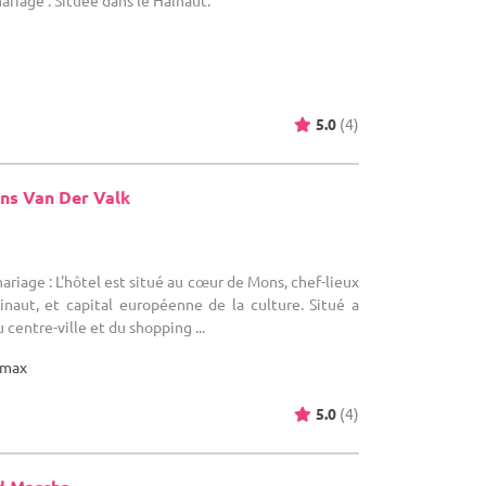
5.0
(4)
ns Van Der Valk
)
ariage : L'hôtel est situé au cœur de Mons, chef-lieux
inaut, et capital européenne de la culture. Situé a
centre-ville et du shopping ...
max
5.0
(4)