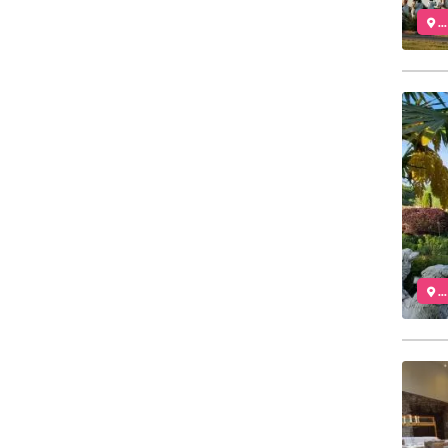
..
..