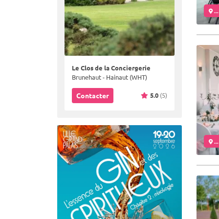
..
Le Clos de la Conciergerie
Brunehaut - Hainaut (WHT)
5.0
(5)
Contacter
..