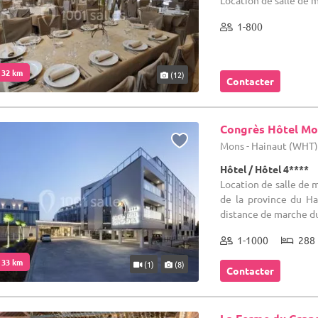
1-800
. 32 km
(12)
Contacter
Congrès Hôtel Mo
Mons - Hainaut (WHT
Hôtel / Hôtel 4****
Location de salle de m
de la province du Ha
distance de marche du 
1-1000
288 
. 33 km
(1)
(8)
Contacter