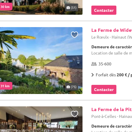
. 30 km
(51)
Contacter
La Ferme de Wid
Le Rœulx - Hainaut (
Demeure de caractèr
Location de salle de 
35-600
Forfait dès
200 € / 
. 31 km
(75)
Contacter
La Ferme de la Pi
Pont-à-Celles - Haina
Demeure de caractèr
Location de salle de m