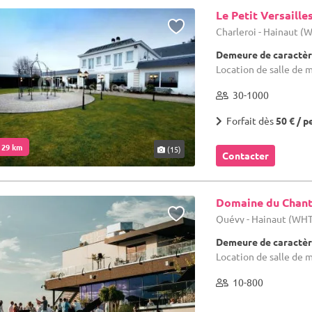
Le Petit Versaille
Charleroi - Hainaut (
Demeure de caractèr
Location de salle de m
30-1000
Forfait dès
50 € / p
. 29 km
(15)
Contacter
Domaine du Chant
Quévy - Hainaut (WH
Demeure de caractèr
Location de salle de 
10-800