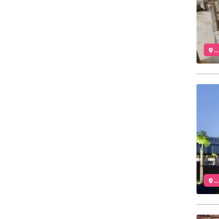
..
..