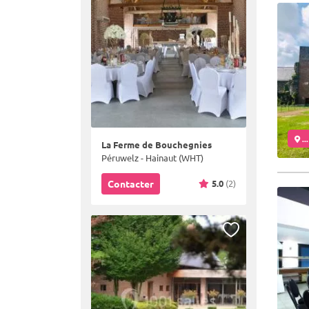
..
La Ferme de Bouchegnies
Péruwelz - Hainaut (WHT)
5.0
(2)
Contacter