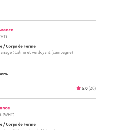
ewance
WHT)
e / Corps de Ferme
mariage : Calme et verdoyant (campagne)
pers.
5.0
(20)
tance
ut (WHT)
e / Corps de Ferme
ariage : Située dans le Hainaut.