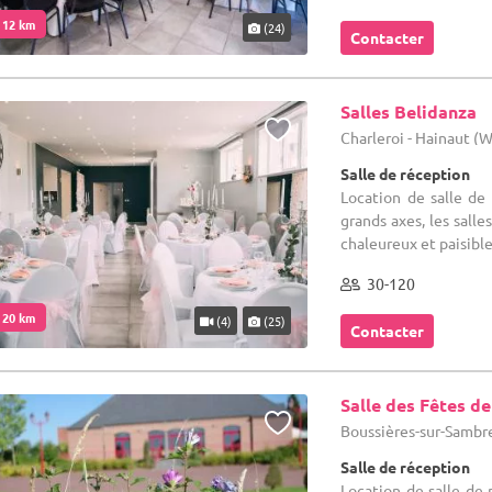
. 12 km
(24)
Contacter
Salles Belidanza
Charleroi - Hainaut (
Salle de réception
Location de salle de
grands axes, les sall
chaleureux et paisible.
30-120
. 20 km
(4)
(25)
Contacter
Salle des Fêtes d
Boussières-sur-Sambre
Salle de réception
Location de salle de