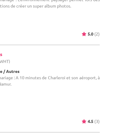
tions de créer un super album photos.
5.0
(2)
s
 (WHT)
e / Autres
ariage : A 10 minutes de Charleroi et son aéroport, à
Namur.
4.5
(3)