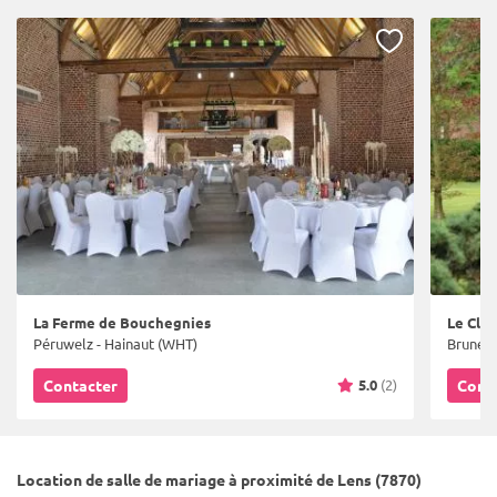
La Ferme de Bouchegnies
Le Clos
Péruwelz - Hainaut (WHT)
Bruneha
5.0
(2)
Contacter
Cont
Location de salle de mariage à proximité de Lens (7870)