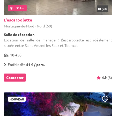
... 33 km
(20)
L'escarpolette
Mortagne-du-Nord - Nord (59)
Salle de réception
Location de salle de mariage : L'escarpolette est idéalement
située entre Saint Amand les Eaux et Tournai.
10-450
Forfait dès
41 € / pers.
Contacter
4.9
(8)
NOUVEAU