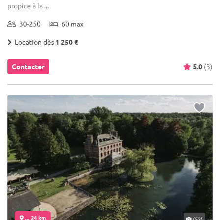
propice à la ...
30-250
60 max
Location dès
1 250 €
Contacter
5.0
(3)
... 24 km
(52)