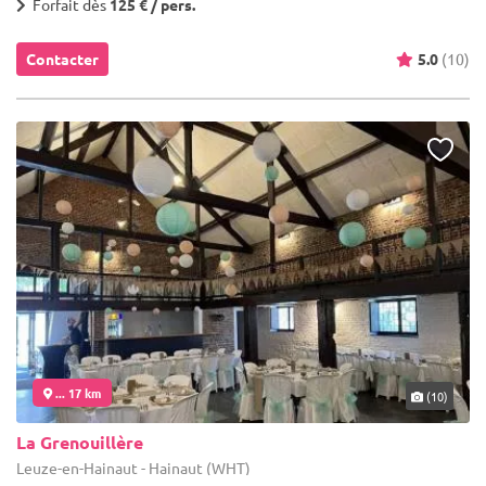
Forfait dès
125 € / pers.
Contacter
5.0
(10)
... 17 km
(10)
La Grenouillère
Leuze-en-Hainaut - Hainaut (WHT)