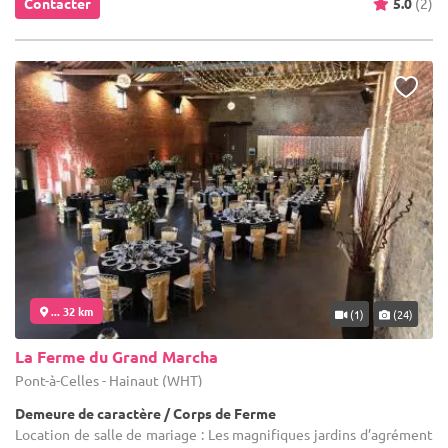
Contacter
5.0
(2)
... 32 km
(1)
(24)
La Ferme du Grand Marcha
Pont-à-Celles - Hainaut (WHT)
Demeure de caractère / Corps de Ferme
Location de salle de mariage : Les magnifiques jardins d’agrément