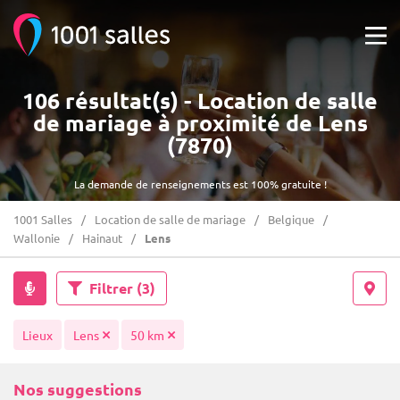
106 résultat(s) - Location de salle
de mariage à proximité de Lens
(7870)
La demande de renseignements est 100% gratuite !
1001 Salles
Location de salle de mariage
Belgique
Wallonie
Hainaut
Lens
Filtrer
(3)
Lieux
Lens
50 km
Nos suggestions