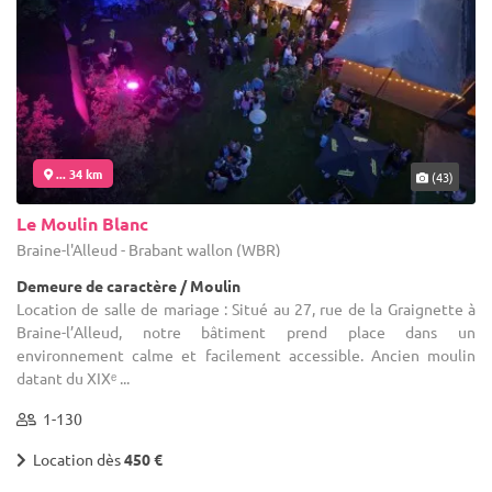
... 34 km
(43)
Le Moulin Blanc
Braine-l'Alleud - Brabant wallon (WBR)
Demeure de caractère / Moulin
Location de salle de mariage : Situé au 27, rue de la Graignette à
Braine-l’Alleud, notre bâtiment prend place dans un
environnement calme et facilement accessible. Ancien moulin
datant du XIXᵉ ...
1-130
Location dès
450 €