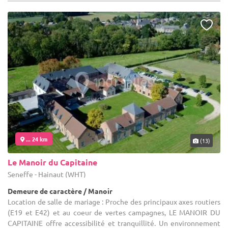
... 24 km
(13)
Le Manoir du Capitaine
Seneffe - Hainaut (WHT)
Demeure de caractère / Manoir
Location de salle de mariage : Proche des principaux axes routiers
(E19 et E42) et au coeur de vertes campagnes, LE MANOIR DU
CAPITAINE offre accessibilité et tranquillité. Un environnement