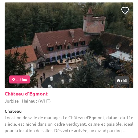
... 5 km
(46)
Château d'Egmont
Jurbise - Hainaut (WHT)
Château
Location de salle de mariage : Le Château d'Egmont, datant du 11e
siècle, est niché dans un cadre verdoyant, calme et paisible, idéal
pour la location de salles. Dès votre arrivée, un grand parking ...