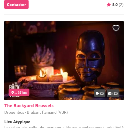
Contacter
5.0
(2)
... 37 km
(2)
(22)
The Backyard Brussels
Drogenbos - Brabant flamand (VBR)
Lieu Atypique
Location de salle de mariage : Notre emplacement privilégié