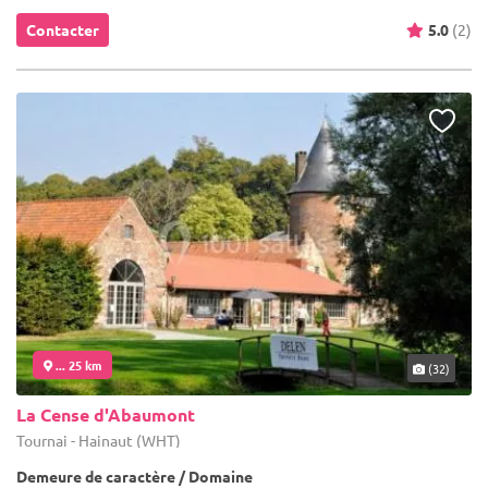
Contacter
5.0
(2)
... 25 km
(32)
La Cense d'Abaumont
Tournai - Hainaut (WHT)
Demeure de caractère / Domaine