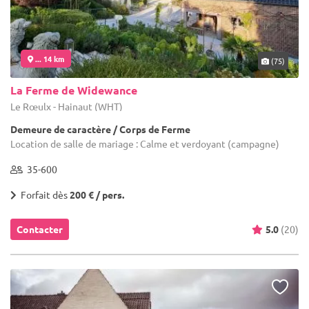
... 14 km
(75)
La Ferme de Widewance
Le Rœulx - Hainaut (WHT)
Demeure de caractère / Corps de Ferme
Location de salle de mariage : Calme et verdoyant (campagne)
35-600
Forfait dès
200 € / pers.
Contacter
5.0
(20)