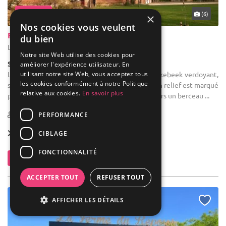
... 37 km
(6)
×
Nos cookies vous veulent
Ferme Holleken Hoeve
du bien
Linkebeek - Brabant flamand (VBR)
Notre site Web utilise des cookies pour
Salle de réception
améliorer l'expérience utilisateur. En
utilisant notre site Web, vous acceptez tous
Location de salle de mariage : Le village de Linkebeek verdoyant,
les cookies conformément à notre Politique
surnommé la petite Suisse Brabançonne tant son relief est marqué
relative aux cookies.
En savoir plus
par les vallées et les ruisseaux; est depuis toujours un berceau ...
1-180
PERFORMANCE
Location dès
255 €
CIBLAGE
FONCTIONNALITÉ
Contacter
ACCEPTER TOUT
REFUSER TOUT
AFFICHER LES DÉTAILS