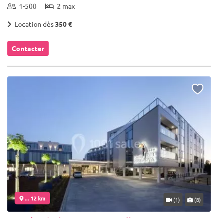
1-500
2 max
Location dès
350 €
Contacter
... 12 km
(1)
(8)