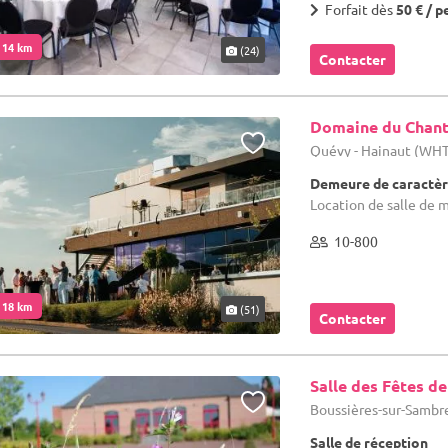
Forfait dès
50 € / p
. 14 km
(24)
Contacter
Domaine du Chant
Quévy - Hainaut (WH
Demeure de caractèr
Location de salle de 
10-800
. 18 km
(51)
Contacter
Salle des Fêtes d
Boussières-sur-Sambre
Salle de réception