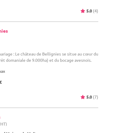
5.0
(4)
nies
ariage : Le château de Bellignies se situe au cœur du
rêt domaniale de 9.000ha) et du bocage avesnois.
max
€
5.0
(7)
s
WHT)