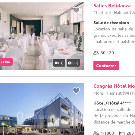
Salles Belidanza
Charleroi - Hainaut (
Salle de réception
Location de salle de
grands axes, les sall
chaleureux et paisible.
30-120
. 21 km
(4)
(25)
Contacter
Congrès Hôtel Mo
Mons - Hainaut (WHT
Hôtel / Hôtel 4****
Location de salle de m
de la province du Ha
distance de marche du 
1-1000
288 