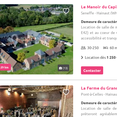
Le Manoir du Capi
Seneffe - Hainaut (W
Demeure de caractèr
Location de salle de 
E42) et au coeur de
accessibilité et tranqu
30-250
60 
Location dès
1 250 
. 29 km
(13)
Contacter
La Ferme du Gran
Pont-à-Celles - Haina
Demeure de caractèr
Location de salle d
prêteront agréablem