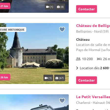
. 21 km
(1)
(8)
Contacter
Château de Bellig
EURE HISTORIQUE
Bellignies - Nord (59)
Château
Location de salle de m
Pays de Mormal (sa fo
10-200
26 
Location dès
2 600 
. 26 km
(1)
(67)
Contacter
Le Petit Versaille
Charleroi - Hainaut (