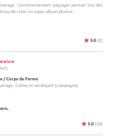
 mariage : L'environnement paysager permet lors des
tions de créer un super album photos.
5.0
(2)
ewance
WHT)
e / Corps de Ferme
mariage : Calme et verdoyant (campagne)
pers.
5.0
(20)