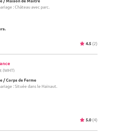
e / Maison de Maître
ariage : Château avec parc.
ers.
4.5
(2)
tance
ut (WHT)
e / Corps de Ferme
ariage : Située dans le Hainaut.
5.0
(4)