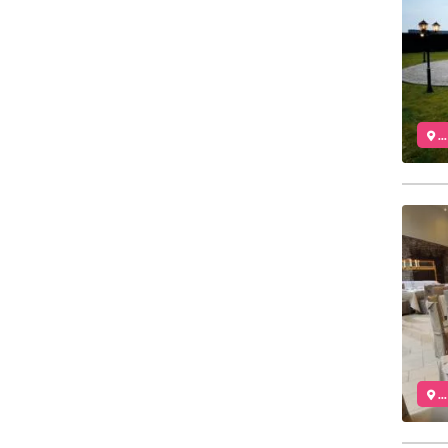
..
..