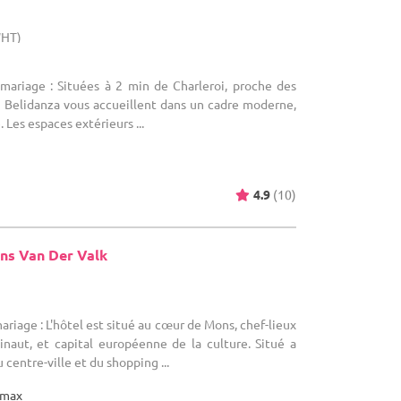
WHT)
 mariage : Situées à 2 min de Charleroi, proche des
es Belidanza vous accueillent dans un cadre moderne,
 Les espaces extérieurs ...
4.9
(10)
ns Van Der Valk
)
ariage : L'hôtel est situé au cœur de Mons, chef-lieux
inaut, et capital européenne de la culture. Situé a
centre-ville et du shopping ...
max