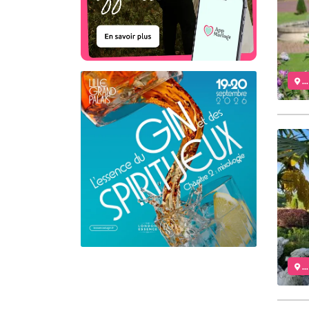
..
..