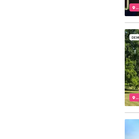
..
DEM
..