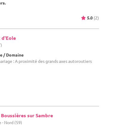
ers.
5.0
(2)
 d'Eole
T)
e / Domaine
mariage : A proximité des grands axes autoroutiers
e Boussières sur Sambre
 - Nord (59)