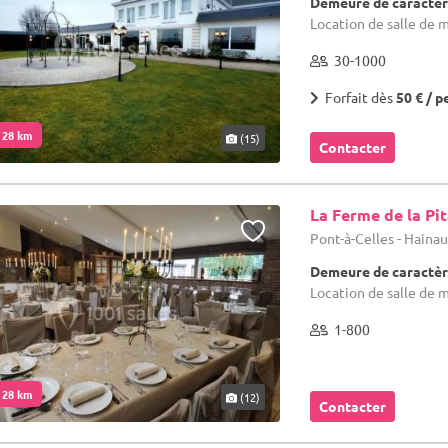
Demeure de caractèr
Location de salle de m
30-1000
Forfait dès
50 € / p
. 28 km
(15)
Contacter
La Ferme de la Pi
Pont-à-Celles - Haina
Demeure de caractèr
Location de salle de m
1-800
. 28 km
(12)
Contacter