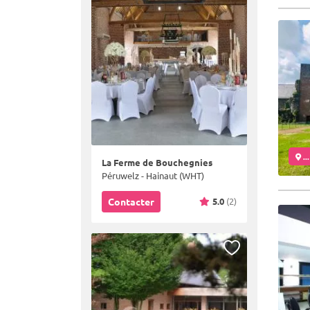
..
La Ferme de Bouchegnies
Péruwelz - Hainaut (WHT)
5.0
(2)
Contacter