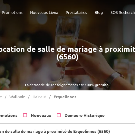
Promotions
Nouveaux Lieux
Prestataires
Blog
SOS Recherch
Location de salle de mariage à proxim
(6560)
La demande de renseignements est 100% gratuite !
e
Wallonie
Hainaut
Erquelinnes
omotions
Nouveaux
Demeure Historique
on de salle de mariage à proximité de Erquelinnes (6560)