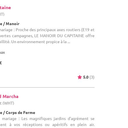
taine
HT)
e / Manoir
mariage : Proche des principaux axes routiers (E19 et
 vertes campagnes, LE MANOIR DU CAPITAINE offre
illité. Un environnement propice à la ...
max
€
5.0
(3)
d Marcha
ut (WHT)
e / Corps de Ferme
e mariage : Les magnifiques jardins d’agrément se
ent à vos réceptions ou apéritifs en plein air.