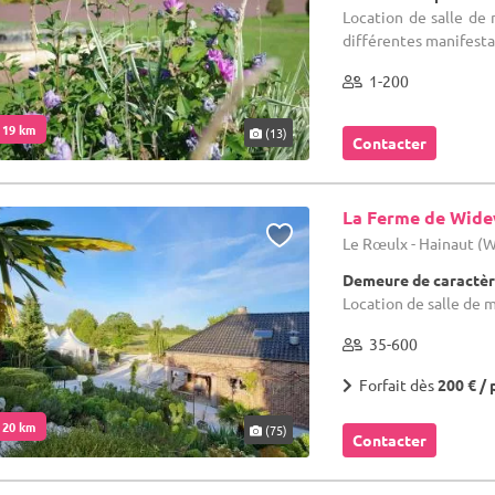
Location de salle de
différentes manifesta
1-200
. 19 km
(13)
Contacter
La Ferme de Wid
Le Rœulx - Hainaut (
Demeure de caractèr
Location de salle de 
35-600
Forfait dès
200 € / 
. 20 km
(75)
Contacter