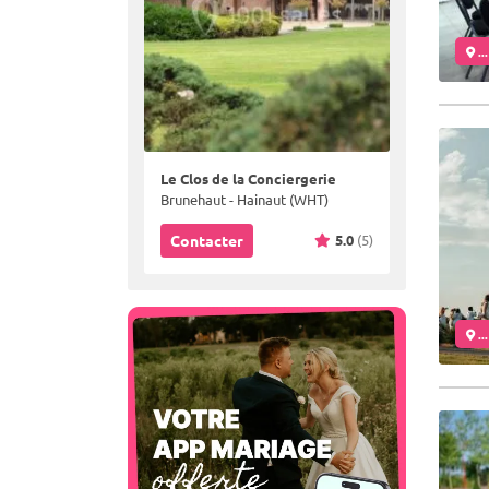
..
Le Clos de la Conciergerie
Brunehaut - Hainaut (WHT)
5.0
(5)
Contacter
..