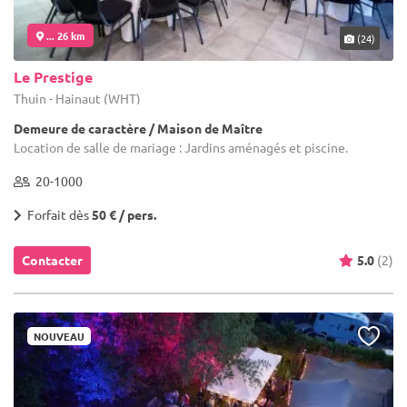
... 26 km
(24)
Le Prestige
Thuin - Hainaut (WHT)
Demeure de caractère / Maison de Maître
Location de salle de mariage : Jardins aménagés et piscine.
20-1000
Forfait dès
50 € / pers.
Contacter
5.0
(2)
NOUVEAU