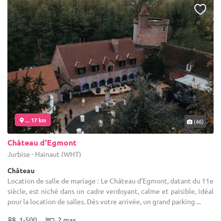
... 17 km
(46)
Château d'Egmont
Jurbise - Hainaut (WHT)
Château
Location de salle de mariage : Le Château d'Egmont, datant du 11e
siècle, est niché dans un cadre verdoyant, calme et paisible, idéal
pour la location de salles. Dès votre arrivée, un grand parking ...
1-500
2 max