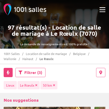
97 résultat(s) - Location de salle
de mariage à Le Rœulx (7070)
La demande de renseignements est 100% gratuite !
1001 Salles
Location de salle de mariage
Belgique
Wallonie
Hainaut
Le Rœulx
Filtrer
(3)
Lieux
Le Rœulx
50 km
Nos suggestions