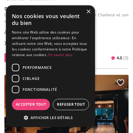
Demeure de caractère / Autres
×
Location de salle de mariage : A 10 minutes de Charleroi et son
Nos cookies vous veulent
aéroport, à peine 30 minutes de Namur.
du bien
1-150
Notre site Web utilise des cookies pour
améliorer l'expérience utilisateur. En
Location dès
500 €
utilisant notre site Web, vous acceptez tous
les cookies conformément à notre Politique
relative aux cookies.
En savoir plus
Contacter
4.5
(3)
PERFORMANCE
CIBLAGE
NOUVEAU
FONCTIONNALITÉ
ACCEPTER TOUT
REFUSER TOUT
AFFICHER LES DÉTAILS