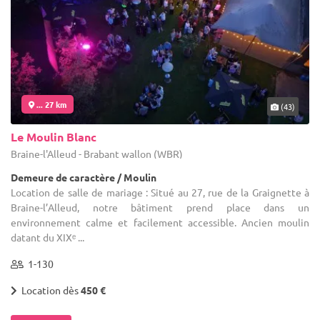
... 27 km
(43)
Le Moulin Blanc
Braine-l'Alleud - Brabant wallon (WBR)
Demeure de caractère / Moulin
Location de salle de mariage : Situé au 27, rue de la Graignette à
Braine-l’Alleud, notre bâtiment prend place dans un
environnement calme et facilement accessible. Ancien moulin
datant du XIXᵉ ...
1-130
Location dès
450 €