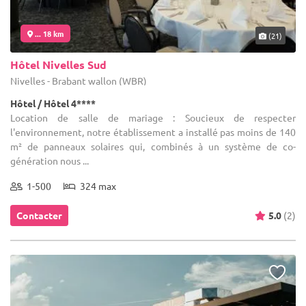
... 18 km
(21)
Hôtel Nivelles Sud
Nivelles - Brabant wallon (WBR)
Hôtel / Hôtel 4****
Location de salle de mariage : Soucieux de respecter
l'environnement, notre établissement a installé pas moins de 140
m² de panneaux solaires qui, combinés à un système de co-
génération nous ...
1-500
324 max
Contacter
5.0
(2)