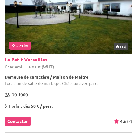
... 24 km
(15)
Le Petit Versailles
Charleroi - Hainaut (WHT)
Demeure de caractère / Maison de Maître
Location de salle de mariage : Château avec parc.
30-1000
Forfait dès
50 € / pers.
Contacter
4.5
(2)