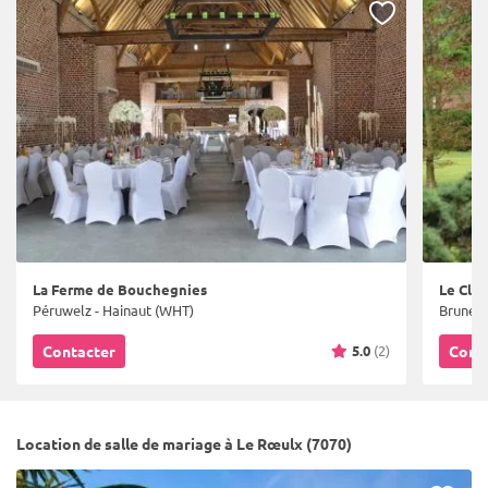
La Ferme de Bouchegnies
Le Clos
Péruwelz - Hainaut (WHT)
Bruneha
5.0
(2)
Contacter
Cont
Location de salle de mariage à Le Rœulx (7070)