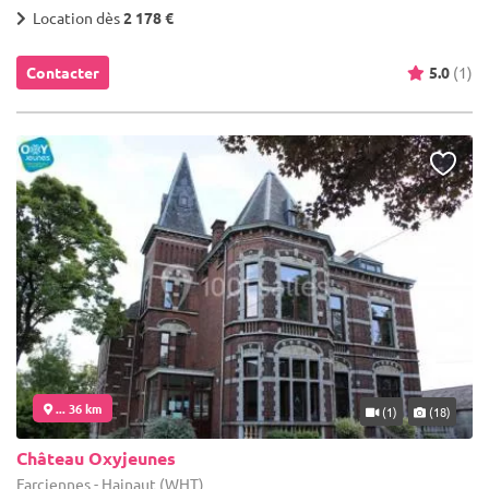
Location dès
2 178 €
Contacter
5.0
(1)
... 36 km
(1)
(18)
Château Oxyjeunes
Farciennes - Hainaut (WHT)