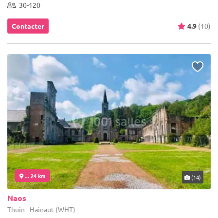
30-120
Contacter
4.9
(10)
... 24 km
(14)
Naos
Thuin - Hainaut (WHT)