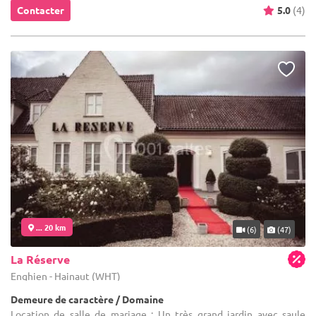
Contacter
5.0
(4)
... 20 km
(6)
(47)
La Réserve
Enghien - Hainaut (WHT)
Demeure de caractère / Domaine
Location de salle de mariage : Un très grand jardin avec saule