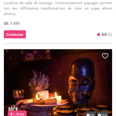
Location de salle de mariage : L'environnement paysager permet
lors des différentes manifestations de créer un super album
photos.
1-200
Contacter
5.0
(2)
... 35 km
(2)
(22)