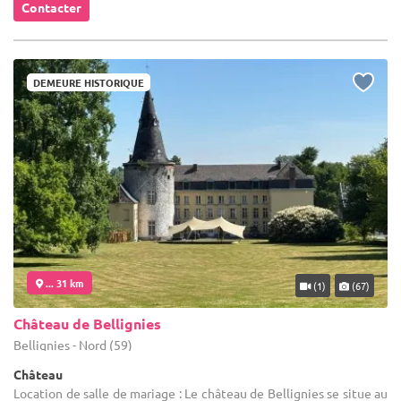
Contacter
DEMEURE HISTORIQUE
... 31 km
(1)
(67)
Château de Bellignies
Bellignies - Nord (59)
Château
Location de salle de mariage : Le château de Bellignies se situe au