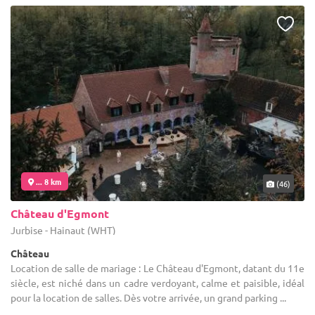
... 8 km
(46)
Château d'Egmont
Jurbise - Hainaut (WHT)
Château
Location de salle de mariage : Le Château d'Egmont, datant du 11e
siècle, est niché dans un cadre verdoyant, calme et paisible, idéal
pour la location de salles. Dès votre arrivée, un grand parking ...