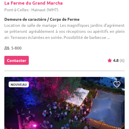
La Ferme du Grand Marcha
Pont-à-Celles - Hainaut (WHT)
Demeure de caractère / Corps de Ferme
Location de salle de mariage : Les magnifiques jardins d’agrément
se prêteront agréablement à vos réceptions ou apéritifs en plein
air. Terrasses éclairées en soirée. Possibilité de barbecue ...
5-800
Contacter
4.8
(6)
NOUVEAU