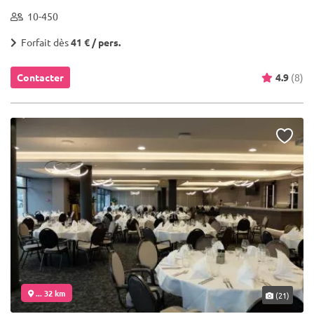
10-450
Forfait dès
41 € / pers.
Contacter
4.9
(8)
... 32 km
(21)