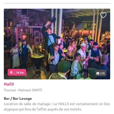
... 34 km
(28)
Hall3
Tournai - Hainaut (WHT)
Bar / Bar Lounge
Location de salle de mariage : Le HALL3 est certainement un lieu
atypique qui fera de l'effet auprès de vos invités.