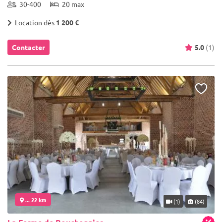
30-400
20 max
Location dès
1 200 €
Contacter
5.0
(1)
... 22 km
(1)
(84)