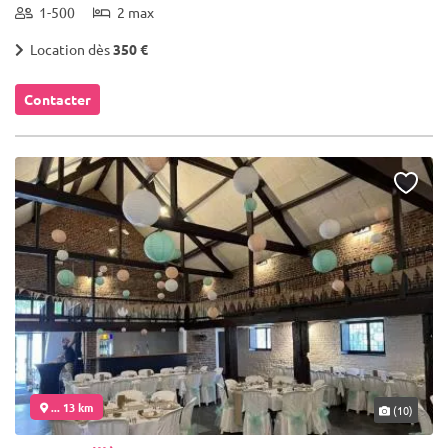
1-500
2 max
Location dès
350 €
Contacter
... 13 km
(10)