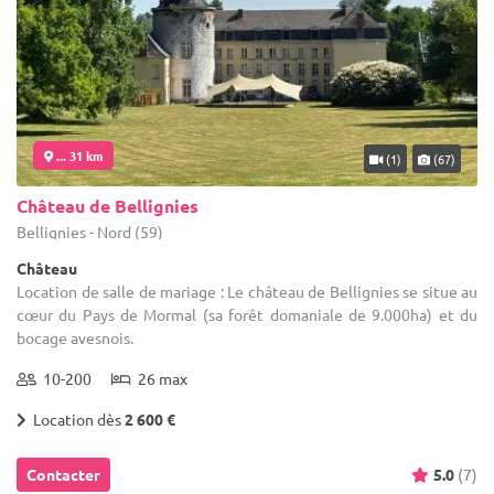
... 31 km
(1)
(67)
Château de Bellignies
Bellignies - Nord (59)
Château
Location de salle de mariage : Le château de Bellignies se situe au
cœur du Pays de Mormal (sa forêt domaniale de 9.000ha) et du
bocage avesnois.
10-200
26 max
Location dès
2 600 €
Contacter
5.0
(7)