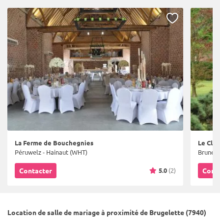
La Ferme de Bouchegnies
Le Clos
Péruwelz - Hainaut (WHT)
Bruneha
5.0
(2)
Contacter
Cont
Location de salle de mariage à proximité de Brugelette (7940)