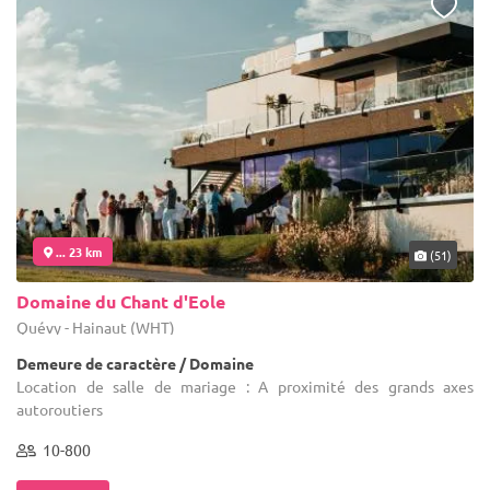
... 23 km
(51)
Domaine du Chant d'Eole
Quévy - Hainaut (WHT)
Demeure de caractère / Domaine
Location de salle de mariage : A proximité des grands axes
autoroutiers
10-800