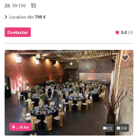
30-150
Location dès
700 €
Contacter
5.0
(4)
... 36 km
(1)
(24)