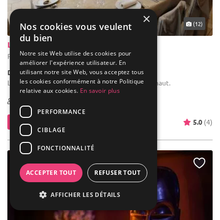
×
... 37 km
(12)
Nos cookies vous veulent
du bien
La Ferme de la Pitance
Notre site Web utilise des cookies pour
Pont-à-Celles - Hainaut (WHT)
améliorer l'expérience utilisateur. En
utilisant notre site Web, vous acceptez tous
Demeure de caractère / Corps de Ferme
les cookies conformément à notre Politique
Location de salle de mariage : Située dans le Hainaut.
relative aux cookies.
En savoir plus
1-800
PERFORMANCE
Contacter
5.0
(4)
CIBLAGE
FONCTIONNALITÉ
ACCEPTER TOUT
REFUSER TOUT
AFFICHER LES DÉTAILS