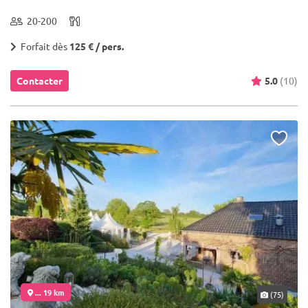
20-200
Forfait dès
125 € / pers.
Contacter
5.0
(10)
... 19 km
(75)