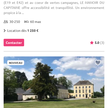
(E19 et E42) et au coeur de vertes campagnes, LE MANOIR DU
CAPITAINE offre accessibilité et tranquillité. Un environnement
propice à la ...
30-250
60 max
Location dès
1 250 €
Contacter
5.0
(3)
NOUVEAU