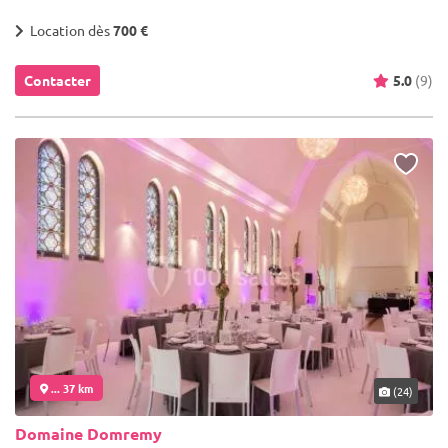
Location dès
700 €
Contacter
5.0
(9)
... 37 km
(24)
Domaine Domremy