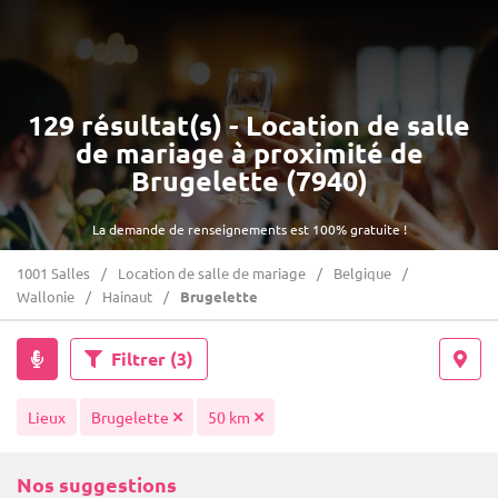
129 résultat(s) - Location de salle
de mariage à proximité de
Brugelette (7940)
La demande de renseignements est 100% gratuite !
1001 Salles
Location de salle de mariage
Belgique
Wallonie
Hainaut
Brugelette
Filtrer
(3)
Lieux
Brugelette
50 km
Nos suggestions