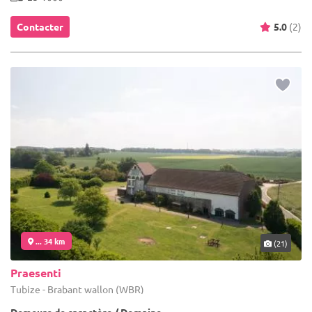
Contacter
5.0
(2)
... 34 km
(21)
Praesenti
Tubize - Brabant wallon (WBR)