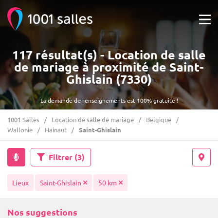
117 résultat(s) - Location de salle
de mariage à proximité de Saint-
Ghislain (7330)
La demande de renseignements est 100% gratuite !
1001 Salles
Location de salle de mariage
Belgique
Wallonie
Hainaut
Saint-Ghislain
Filtrer
(3)
Lieux
Saint-Ghislain
50 km
Nos suggestions