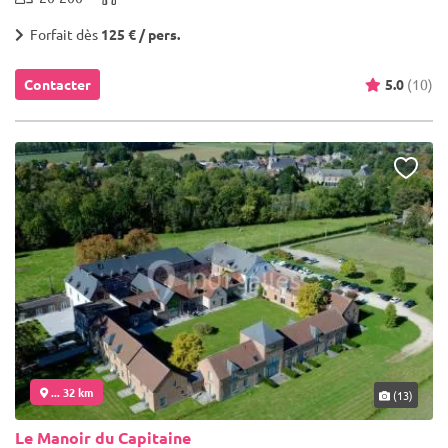
Forfait dès
125 € / pers.
Contacter
5.0
(10)
... 32 km
(13)
Le Manoir du Capitaine