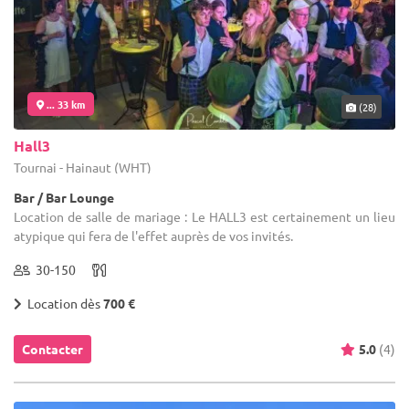
... 33 km
(28)
Hall3
Tournai - Hainaut (WHT)
Bar / Bar Lounge
Location de salle de mariage : Le HALL3 est certainement un lieu
atypique qui fera de l'effet auprès de vos invités.
30-150
Location dès
700 €
Contacter
5.0
(4)