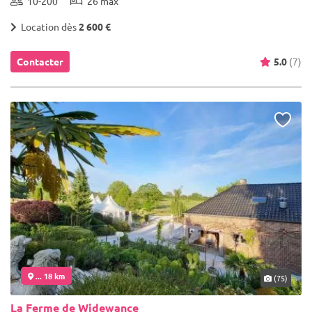
10-200
26 max
Location dès
2 600 €
Contacter
5.0
(7)
... 18 km
(75)
La Ferme de Widewance