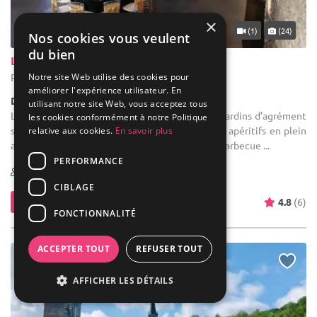
×
... 40 km
(1)
(24)
Nos cookies vous veulent
du bien
La Ferme du Grand Marcha
Notre site Web utilise des cookies pour
Pont-à-Celles - Hainaut (WHT)
améliorer l'expérience utilisateur. En
Demeure de caractère / Corps de Ferme
utilisant notre site Web, vous acceptez tous
Location de salle de mariage : Les magnifiques jardins d’agrément
les cookies conformément à notre Politique
se prêteront agréablement à vos réceptions ou apéritifs en plein
relative aux cookies.
En savoir plus
air. Terrasses éclairées en soirée. Possibilité de barbecue ...
PERFORMANCE
5-800
CIBLAGE
Contacter
4.8
(6)
FONCTIONNALITÉ
ACCEPTER TOUT
REFUSER TOUT
AFFICHER LES DÉTAILS