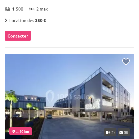
1-500
2 max
Location dès
350 €
Contacter
... 10 km
(1)
(8)