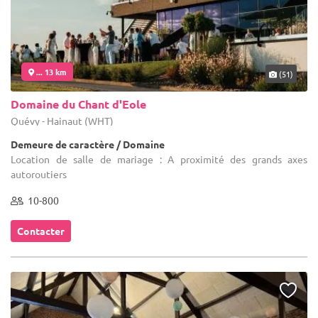
... 13 km
(51)
Domaine du Chant d'Eole
Quévy - Hainaut (WHT)
Demeure de caractère / Domaine
Location de salle de mariage : A proximité des grands axes
autoroutiers
10-800
Contacter