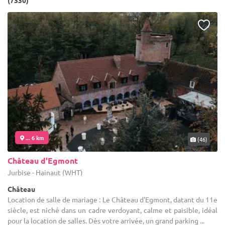
(7330)
... 6 km
(46)
Château d'Egmont
Jurbise - Hainaut (WHT)
Château
Location de salle de mariage : Le Château d'Egmont, datant du 11e
siècle, est niché dans un cadre verdoyant, calme et paisible, idéal
pour la location de salles. Dès votre arrivée, un grand parking ...