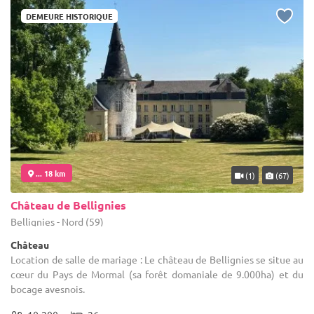
DEMEURE HISTORIQUE
... 18 km
(1)
(67)
Château de Bellignies
Bellignies - Nord (59)
Château
Location de salle de mariage : Le château de Bellignies se situe au
cœur du Pays de Mormal (sa forêt domaniale de 9.000ha) et du
bocage avesnois.