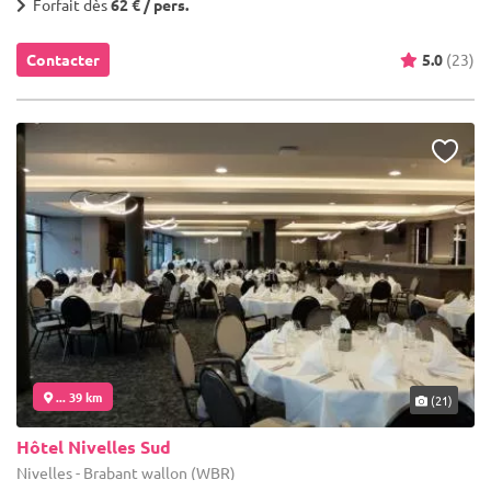
Forfait dès
62 € / pers.
Contacter
5.0
(23)
... 39 km
(21)
Hôtel Nivelles Sud
Nivelles - Brabant wallon (WBR)