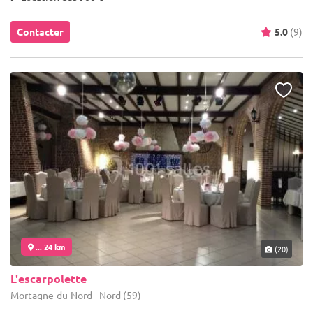
Contacter
5.0
(9)
... 24 km
(20)
L'escarpolette
Mortagne-du-Nord - Nord (59)