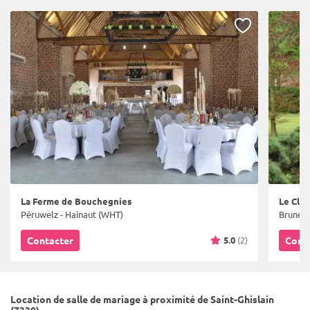
La Ferme de Bouchegnies
Le Clos
Péruwelz - Hainaut (WHT)
Bruneha
5.0
(2)
Contacter
Cont
Location de salle de mariage à proximité de Saint-Ghislain