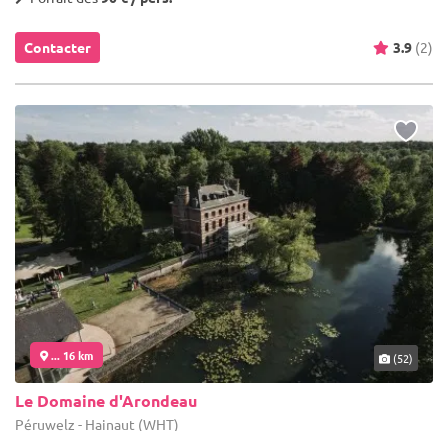
Contacter
3.9
(2)
... 16 km
(52)
Le Domaine d'Arondeau
Péruwelz - Hainaut (WHT)