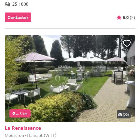
25-1000
Contacter
5.0
(2)
... 5 km
(22)
La Renaissance
Mouscron - Hainaut (WHT)