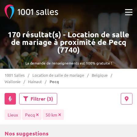
170 résultat(s) - Location de salle
de mariage à proximité de Pecq
(7740)
La demande de renseignements est 100% gratuite !
1001 Salles
Location de salle de mariage
Belgique
Wallonie
Hainaut
Pecq
Filtrer
(3)
Lieux
Pecq
50 km
Nos suggestions