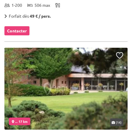
1-200
506 max
Forfait dès
49 € / pers.
Contacter
... 17 km
(14)