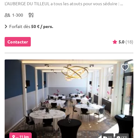
L'AUBERGE DU TILLEUL a tous les atouts pour vous séduire : ...
1-300
Forfait dès
50 € / pers.
Contacter
5.0
(18)
... 11 km
(1)
(32)