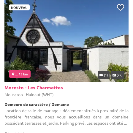
NOUVEAU
... 13 km
(1)
(22)
Moresto - Les Charmettes
Mouscron - Hainaut (WHT)
Demeure de caractère / Domaine
Location de salle de mariage : Idéalement situés à proximité de la
frontière française, nous vous accueillons dans un domaine
possédant terrasses et jardin. Parking privé. Les espaces ont été ...