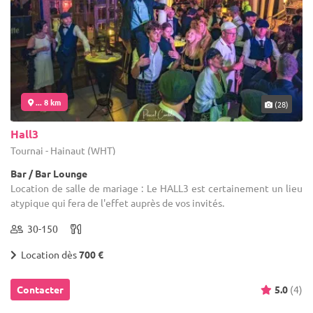
... 8 km
(28)
Hall3
Tournai - Hainaut (WHT)
Bar / Bar Lounge
Location de salle de mariage : Le HALL3 est certainement un lieu
atypique qui fera de l'effet auprès de vos invités.
30-150
Location dès
700 €
Contacter
5.0
(4)