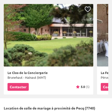
Le Clos de la Conciergerie
La Fer
Brunehaut - Hainaut (WHT)
Péruwel
5.0
(5)
Contacter
Cont
Location de salle de mariage à proximité de Pecq (7740)