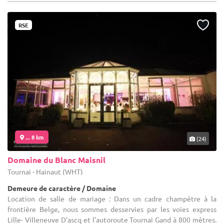
RSE
... 8 km
(24)
Domaine du Blanc Maisnil
Tournai - Hainaut (WHT)
Demeure de caractère / Domaine
Location de salle de mariage : Dans un cadre champêtre à la
frontière Belge, nous sommes desservies par les voies express
Lille- Villeneuve D'ascq et l'autoroute Tournai Gand à 800 mètres.