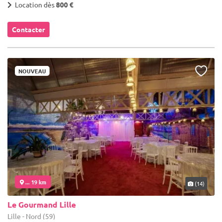
Location dès
800 €
Contacter
NOUVEAU
... 19 km
(14)
Le Gourmand Lille
Lille - Nord (59)