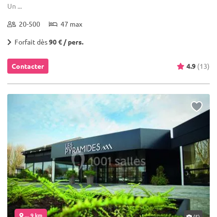
Un ...
20-500
47 max
Forfait dès
90 € / pers.
Contacter
4.9
(13)
... 9 km
(5)