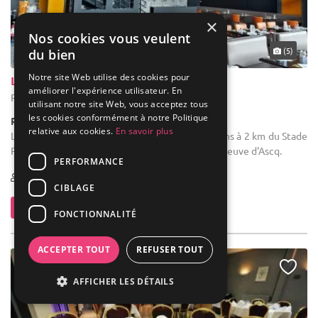
×
Nos cookies vous veulent
... 19 km
(5)
du bien
Notre site Web utilise des cookies pour
Leocorno
améliorer l'expérience utilisateur. En
Ronchin - Nord (59)
utilisant notre site Web, vous acceptez tous
les cookies conformément à notre Politique
Restaurant / Spécialités Italiennes
relative aux cookies.
En savoir plus
Location de salle de mariage : Nous nous trouvons à 2 km du Stade
Pierre Mauroy et de la zone Heron Park de Villeneuve d'Ascq.
PERFORMANCE
10-100
CIBLAGE
Contacter
FONCTIONNALITÉ
ACCEPTER TOUT
REFUSER TOUT
AFFICHER LES DÉTAILS