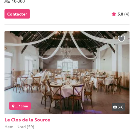
10-300
Contacter
5.0
(4)
... 13 km
(24)
Le Clos de la Source
Hem - Nord (59)