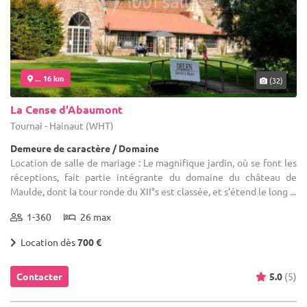
... 16 km
(32)
La Cense d'Abaumont
Tournai - Hainaut (WHT)
Demeure de caractère / Domaine
Location de salle de mariage : Le magnifique jardin, où se font les
réceptions, fait partie intégrante du domaine du château de
Maulde, dont la tour ronde du XII°s est classée, et s’étend le long ...
1-360
26 max
Location dès
700 €
Contacter
5.0
(5)