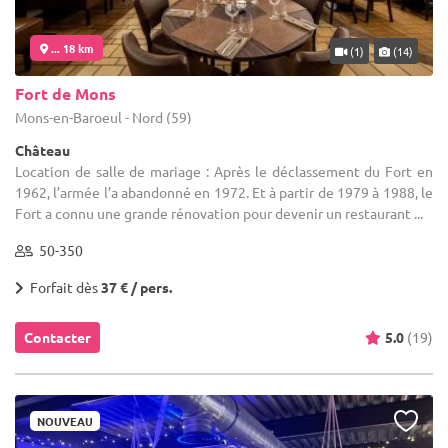
... 18 km
(1)
(14)
Fort de Mons
Mons-en-Baroeul - Nord (59)
Château
Location de salle de mariage : Après le déclassement du Fort en
1962, l’armée l’a abandonné en 1972. Et à partir de 1979 à 1988, le
Fort a connu une grande rénovation pour devenir un restaurant ...
50-350
Forfait dès
37 € / pers.
Contacter
5.0
(19)
NOUVEAU