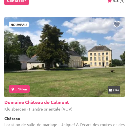
Contacter
4.8
(4)
NOUVEAU
... 14 km
(16)
Domaine Château de Calmont
Kluisbergen - Flandre orientale (VOV)
Château
Location de salle de mariage : Unique! A l'écart des routes et des