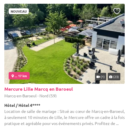
NOUVEAU
... 17 km
(1)
(23)
Mercure Lille Marcq en Baroeul
Marcq-en-Baroeul - Nord (59)
Hôtel / Hôtel 4****
Location de salle de mariage : Situé au cœur de Marcq-en-Baroeul,
à seulement 10 minutes de Lille, le Mercure offre un cadre à la fois
pratique et agréable pour vos événements privés. Profitez de ...