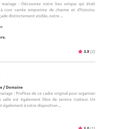
e mariage : Découvrez notre lieu unique qui était
 à cour carrée empreinte de charme et d'histoire.
ade distinctement visible, notre ...
ax
ers.
3.9
(2)
)
e / Domaine
ariage : Profitez de ce cadre original pour organiser
e salle est également libre de service traiteur. Un
t également à votre disposition ...
5.0
(1)