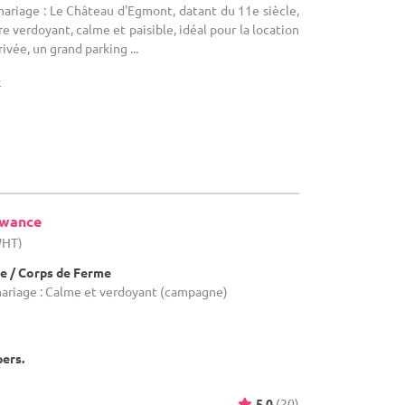
mariage : Le Château d'Egmont, datant du 11e siècle,
e verdoyant, calme et paisible, idéal pour la location
rivée, un grand parking ...
x
ewance
WHT)
e / Corps de Ferme
mariage : Calme et verdoyant (campagne)
pers.
5.0
(20)