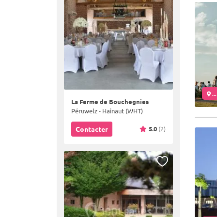
..
La Ferme de Bouchegnies
Péruwelz - Hainaut (WHT)
5.0
(2)
Contacter