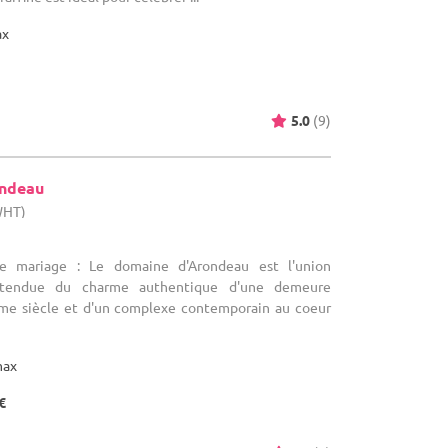
ax
5.0
(9)
ondeau
WHT)
de mariage : Le domaine d'Arondeau est l'union
attendue du charme authentique d'une demeure
me siècle et d'un complexe contemporain au coeur
max
€