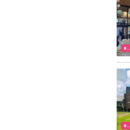
..
..