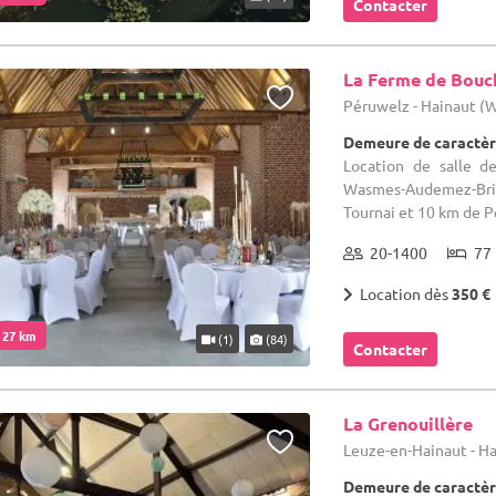
Contacter
La Ferme de Bouc
Péruwelz - Hainaut (
Demeure de caractèr
Location de salle d
Wasmes-Audemez-Bri
Tournai et 10 km de Pe
20-1400
77 
Location dès
350 €
. 27 km
(1)
(84)
Contacter
La Grenouillère
Leuze-en-Hainaut - H
Demeure de caractèr