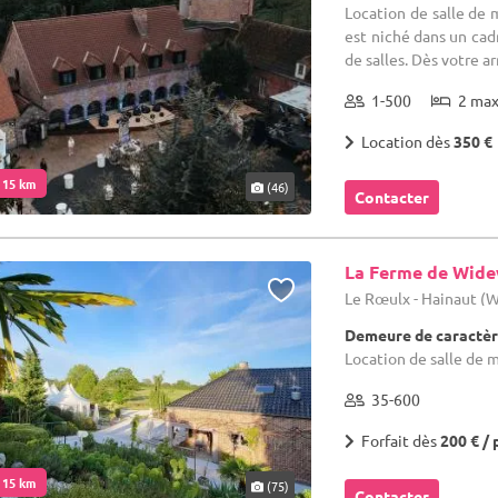
Location de salle de 
est niché dans un cadr
de salles. Dès votre ar
1-500
2 ma
Location dès
350 €
. 15 km
(46)
Contacter
La Ferme de Wid
Le Rœulx - Hainaut (
Demeure de caractèr
Location de salle de 
35-600
Forfait dès
200 € / 
. 15 km
(75)
Contacter