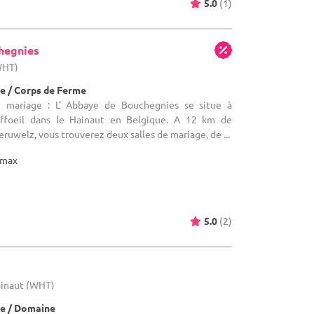
5.0
(1)
hegnies
WHT)
e / Corps de Ferme
e mariage : L' Abbaye de Bouchegnies se situe à
ffoeil dans le Hainaut en Belgique. A 12 km de
ruwelz, vous trouverez deux salles de mariage, de ...
max
5.0
(2)
ainaut (WHT)
e / Domaine