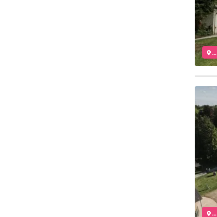
..
..