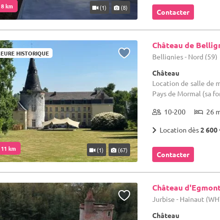
. 8 km
(1)
(8)
Contacter
Château de Bellig
EURE HISTORIQUE
Bellignies - Nord (59)
Château
Location de salle de m
Pays de Mormal (sa fo
10-200
26 
Location dès
2 600 
. 11 km
(1)
(67)
Contacter
Château d'Egmon
Jurbise - Hainaut (WH
Château