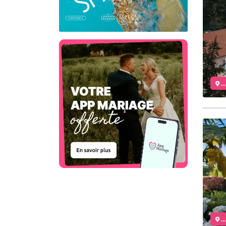
..
..