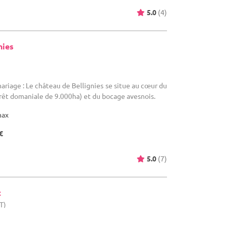
5.0
(4)
nies
ariage : Le château de Bellignies se situe au cœur du
rêt domaniale de 9.000ha) et du bocage avesnois.
max
€
5.0
(7)
t
T)