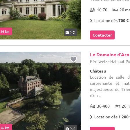
10-70
20 m
Location dès
700 €
. 26 km
(40)
Contacter
Le Domaine d'Ar
Péruwelz - Hainaut (
Château
Location de salle 
surprenante et in
majestueuse du 19iè
d'un ...
30-400
20 
Location dès
1 200 
. 26 km
(52)