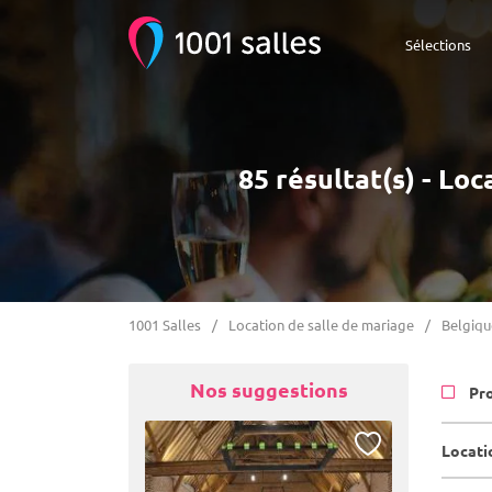
Sélections
85 résultat(s) - Lo
1001 Salles
Location de salle de mariage
Belgiqu
Nos suggestions
Pr
Locati