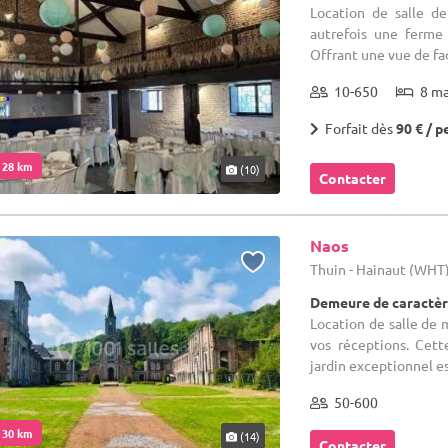
Location de salle d
autrefois une ferme
Offrant une vue de faç
10-650
8 m
Forfait dès
90 € / p
. 28 km
(10)
Contacter
Naos
Thuin - Hainaut (WHT
Demeure de caractèr
Location de salle de m
vos réceptions. Cett
jardin exceptionnel es
50-600
. 30 km
(14)
Contacter