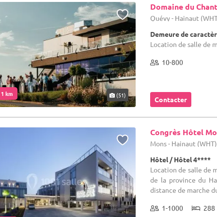
Domaine du Chant
Quévy - Hainaut (WH
Demeure de caractèr
Location de salle de 
10-800
. 1 km
(51)
Contacter
Congrès Hôtel Mo
Mons - Hainaut (WHT
Hôtel / Hôtel 4****
Location de salle de m
de la province du Ha
distance de marche du 
1-1000
288 