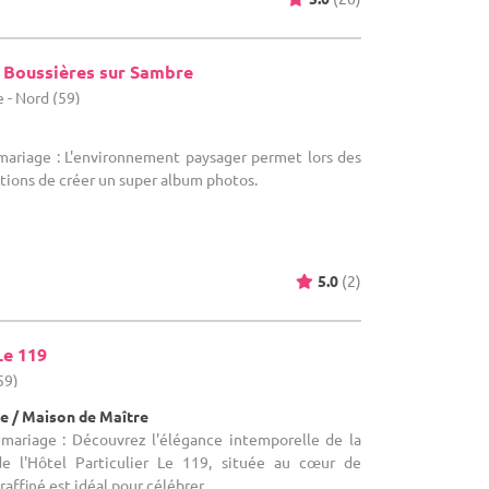
e Boussières sur Sambre
 - Nord (59)
 mariage : L'environnement paysager permet lors des
tions de créer un super album photos.
5.0
(2)
Le 119
59)
e / Maison de Maître
 mariage : Découvrez l'élégance intemporelle de la
de l'Hôtel Particulier Le 119, située au cœur de
affiné est idéal pour célébrer ...