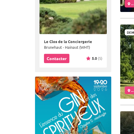
..
DEM
Le Clos de la Conciergerie
Brunehaut - Hainaut (WHT)
5.0
(5)
Contacter
..