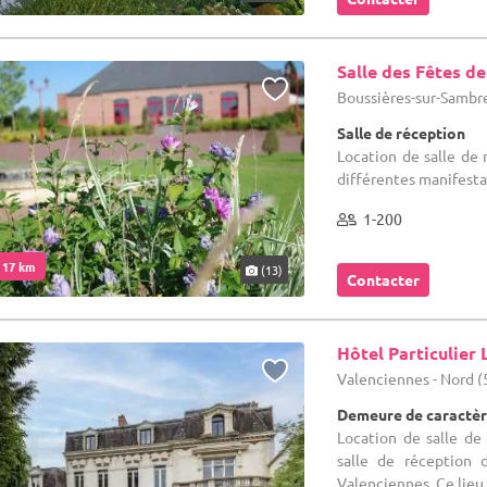
Salle des Fêtes d
Boussières-sur-Sambre
Salle de réception
Location de salle de
différentes manifesta
1-200
. 17 km
(13)
Contacter
Hôtel Particulier 
Valenciennes - Nord (
Demeure de caractèr
Location de salle de
salle de réception 
Valenciennes. Ce lieu r