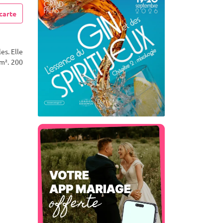
carte
es. Elle
m². 200