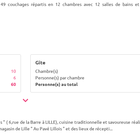
 49 couchages répartis en 12 chambres avec 12 salles de bains e
Gîte
10
Chambre(s)
6
Personne(s) par chambre
60
Personne(s) au total
is " ( 6,rue de la Barre à LILLE), cuisine traditionnelle et savoureuse réal
asin de Lille " Au Pavé Lillois " et des lieux de récepti
...