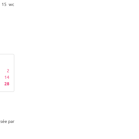
t 15 wc
2
14
28
isée par