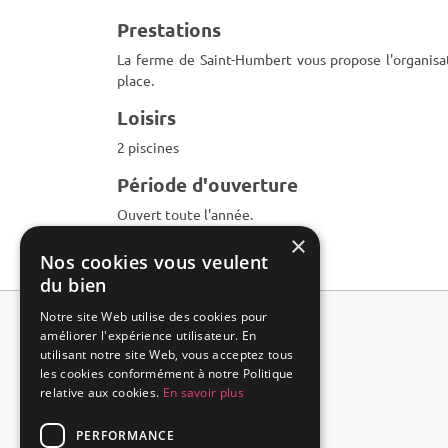
Prestations
La ferme de Saint-Humbert vous propose l'organis
place.
Loisirs
2 piscines
Période d'ouverture
Ouvert toute l'année.
×
Nos cookies vous veulent
du bien
Notre site Web utilise des cookies pour
améliorer l'expérience utilisateur. En
utilisant notre site Web, vous acceptez tous
les cookies conformément à notre Politique
relative aux cookies.
En savoir plus
PERFORMANCE