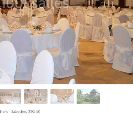
Nord
-
Salesches (59218)