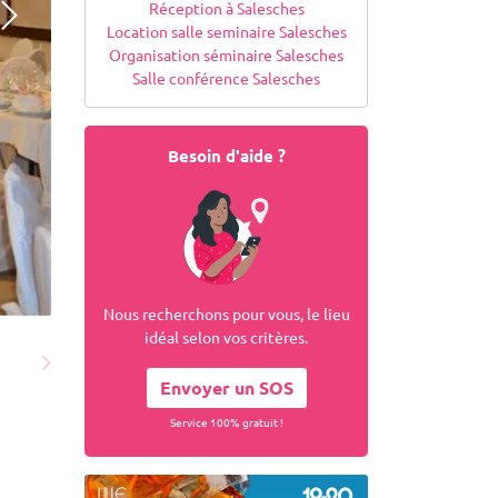
Réception à Salesches
Location salle seminaire Salesches
Organisation séminaire Salesches
Salle conférence Salesches
Besoin d'aide ?
Nous recherchons pour vous, le lieu
idéal selon vos critères.
Envoyer un SOS
Service 100% gratuit !