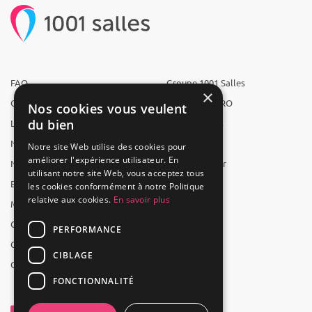
FAQ
Groupe 1001 Salles
×
Qui sommes-nous ?
1001 Salles PRO
Nos cookies vous veulent
du bien
L'équipe
1001 Traiteurs
Nous recrutons
1001 Artistes
Notre site Web utilise des cookies pour
améliorer l'expérience utilisateur. En
Nos partenaires
Reserverunbar
utilisant notre site Web, vous acceptez tous
Espace presse
MP2
les cookies conformément à notre Politique
relative aux cookies.
En savoir plus
Mentions légales
CGV
PERFORMANCE
CGU
CIBLAGE
Contact
FONCTIONNALITÉ