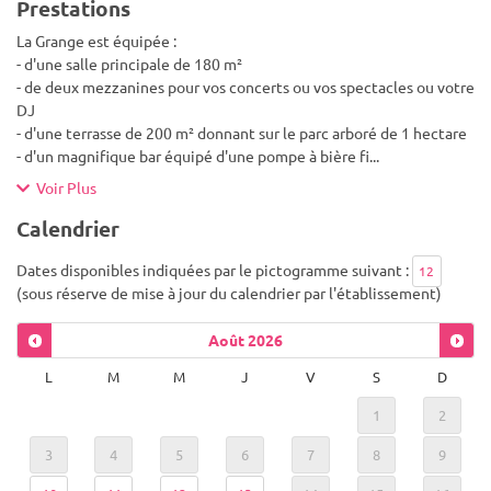
Prestations
La Grange est équipée :
- d'une salle principale de 180 m²
- de deux mezzanines pour vos concerts ou vos spectacles ou votre
DJ
- d'une terrasse de 200 m² donnant sur le parc arboré de 1 hectare
- d'un magnifique bar équipé d'une pompe à bière fi
...
Voir Plus
Calendrier
Dates disponibles indiquées par le pictogramme suivant :
12
(sous réserve de mise à jour du calendrier par l'établissement)
Août
2026
L
M
M
J
V
S
D
1
2
3
4
5
6
7
8
9