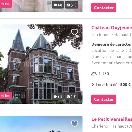
. 39 km
(4)
(25)
Contacter
Château Oxyjeune
Farciennes - Hainaut
Demeure de caractèr
Location de salle : 
d’un vaste parc, n
événement classe et con
1-150
Location dès
500 €
. 40 km
(1)
(18)
Contacter
Le Petit Versaille
Charleroi - Hainaut (