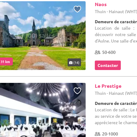
Naos
Thuin - Hainaut (WHT
Demeure de caractèr
Location de salle :
découvrir notre sall
d'Aulne. Une salle d'e
50-600
. 31 km
(14)
Contacter
Le Prestige
Thuin - Hainaut (WHT
Demeure de caractèr
Location de salle : Le
au service de votre s
apprécierez le charme e
20-1000