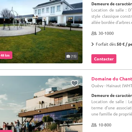
Demeure de caractèr
Location de salle : 
style classique const
allée bordée d'arbres e
30-1000
Forfait dès
50 € / p
. 48 km
(15)
Contacter
Domaine du Chant
Quévy - Hainaut (WH
Demeure de caractèr
Location de salle : 
terme d'une associa
une famille de propriét
10-800