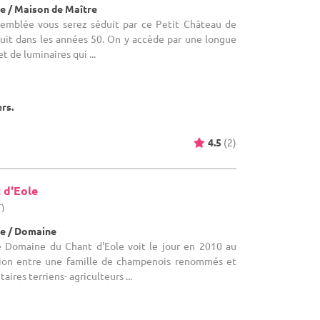
e / Maison de Maître
D'emblée vous serez séduit par ce Petit Château de
ruit dans les années 50. On y accède par une longue
t de luminaires qui ...
ers.
4.5
(2)
 d'Eole
T)
e / Domaine
Le Domaine du Chant d'Eole voit le jour en 2010 au
tion entre une famille de champenois renommés et
aires terriens- agriculteurs ...