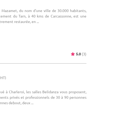
Le Mazamet, du nom d'une ville de 30.000 habitants,
rtement du Tarn, à 40 kms de Carcassonne, est une
rement restaurée, en ...
5.0
(3)
WHT)
tué à Charleroi, les salles Belidanza vous proposent,
ents privés et professionnels de 30 à 90 personnes
nnes debout, deux ...