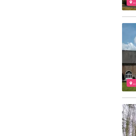
..
..