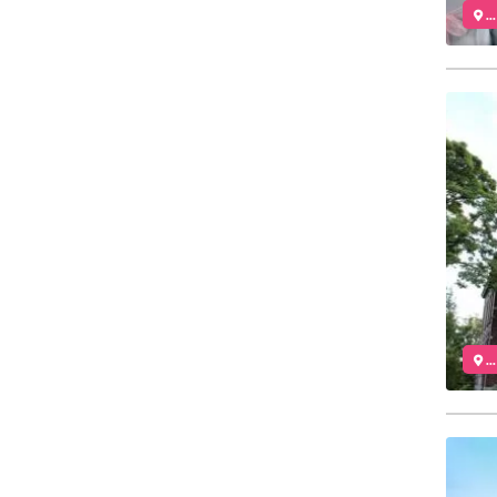
..
..