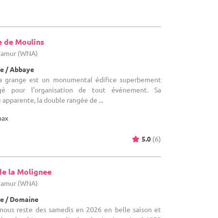
e de Moulins
 Namur (WNA)
e / Abbaye
 La grange est un monumental édifice superbement
gé pour l'organisation de tout événement. Sa
apparente, la double rangée de ...
max
5.0
(6)
de la Molignee
 Namur (WNA)
e / Domaine
l nous reste des samedis en 2026 en belle saison et