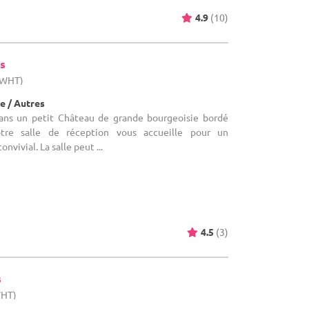
4.9
(10)
s
 (WHT)
e / Autres
Dans un petit Château de grande bourgeoisie bordé
otre salle de réception vous accueille pour un
vivial. La salle peut ...
4.5
(3)
s
WHT)