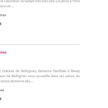
le calendrier se rempli très très vite Location à 1950
ono et ...
max
€
nies
Le château de Bellignies, demeure familiale à Bavay
eau de Bellignies vous accueille dans ses salons du
cienne demeure des ...
max
€