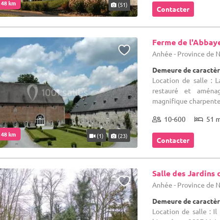
. 48 km
(51)
Contacter
Ferme de l'Abbay
Anhée - Province de
Demeure de caractèr
Location de salle :
restauré et aména
magnifique charpente 
10-600
51 
. 48 km
(1)
(23)
Contacter
Salle des Jardins 
Anhée - Province de
Demeure de caractèr
Location de salle : I