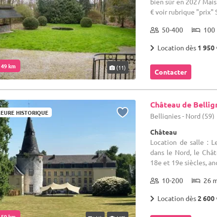
bien sûr en 2027 Mais 
€ voir rubrique "prix" S
50-400
100 
Location dès
1 950 
. 49 km
(11)
Contacter
Château de Bellig
EURE HISTORIQUE
Bellignies - Nord (59)
Château
Location de salle : 
dans le Nord, le Chât
18e et 19e siècles, an
10-200
26 
Location dès
2 600 
. 50 km