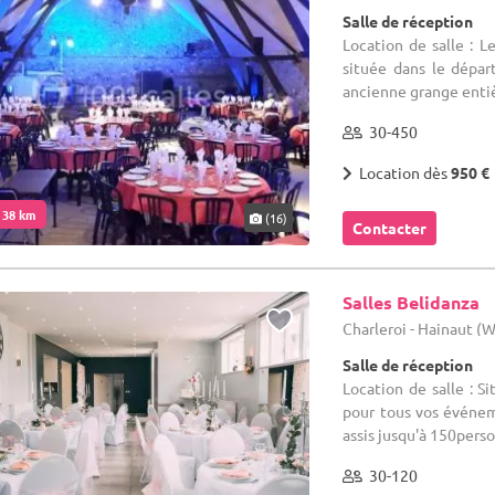
Salle de réception
Location de salle : 
située dans le dépa
ancienne grange entiè
30-450
Location dès
950 €
. 38 km
(16)
Contacter
Salles Belidanza
Charleroi - Hainaut (
Salle de réception
Location de salle : Si
pour tous vos événem
assis jusqu'à 150perso
30-120