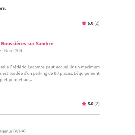
ers.
5.0
(2)
e Boussières sur Sambre
 - Nord (59)
a salle Frédéric Lecomte peut accueillir un maximum
e est bordée d'un parking de 80 places. L'équipement
let permet au ...
5.0
(2)
e Namur (WNA)