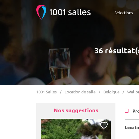
Sélections
36 résultat(
1001 Salles
Location de salle
Belgique
Wallo
Nos suggestions
Pr
Locati