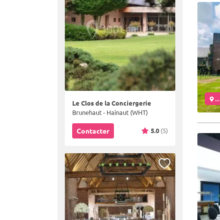
..
Le Clos de la Conciergerie
Brunehaut - Hainaut (WHT)
5.0
(5)
Contacter