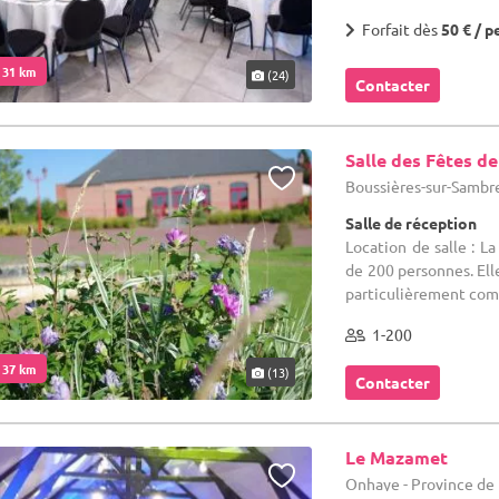
Forfait dès
50 € / p
. 31 km
(24)
Contacter
Salle des Fêtes d
Boussières-sur-Sambre
Salle de réception
Location de salle : L
de 200 personnes. Ell
particulièrement comp
1-200
. 37 km
(13)
Contacter
Le Mazamet
Onhaye - Province d