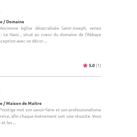
)
e / Domaine
 Ancienne église désacralisée Saint-Joseph, venez
e : Le Naos , situé au coeur du domaine de l'Abbaye
xception avec un décor ...
5.0
(1)
)
e / Maison de Maître
 Prestige met son savoir-faire et son professionalisme
ervice, afin chaque événement soit une réussite. Vous
t les ...