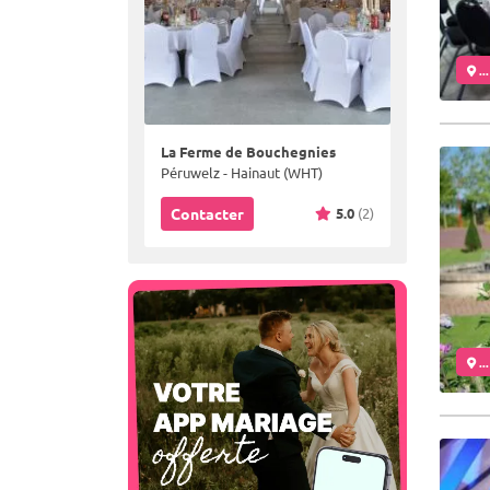
..
La Ferme de Bouchegnies
Péruwelz - Hainaut (WHT)
5.0
(2)
Contacter
..