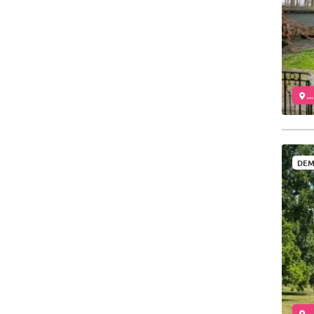
..
DEM
..