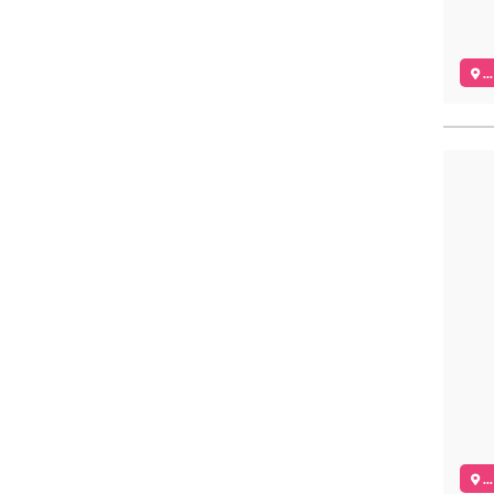
..
..