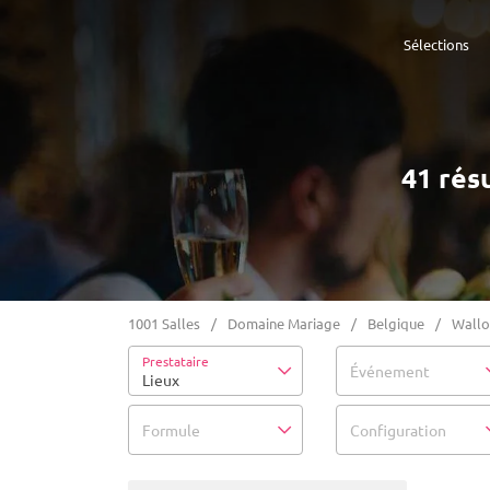
Sélections
41 rés
1001 Salles
Domaine Mariage
Belgique
Wallo
Prestataire
Événement
Lieux
Formule
Configuration