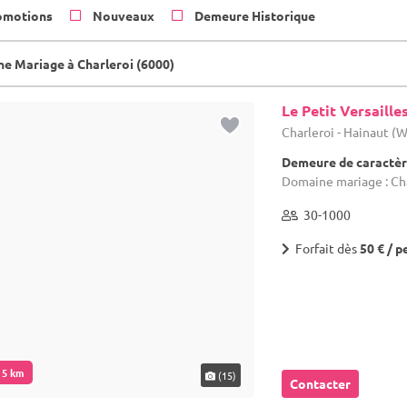
omotions
Nouveaux
Demeure Historique
e Mariage à Charleroi (6000)
Le Petit Versaille
Charleroi - Hainaut (
Demeure de caractèr
Domaine mariage : Ch
30-1000
Forfait dès
50 € / p
. 5 km
(15)
Contacter