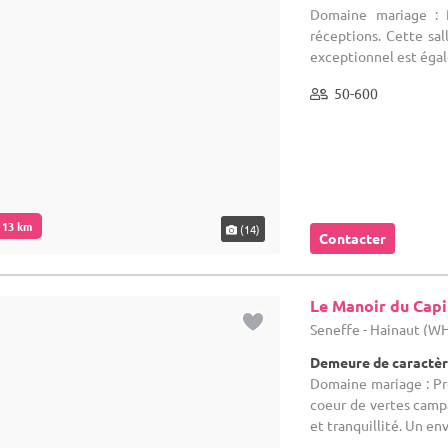
Domaine mariage : P
réceptions. Cette sal
exceptionnel est égale
50-600
. 13 km
(14)
Contacter
Le Manoir du Capi
Seneffe - Hainaut (W
Demeure de caractèr
Domaine mariage : Pro
coeur de vertes camp
et tranquillité. Un en