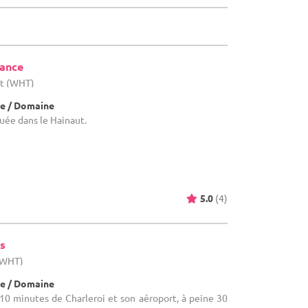
tance
ut (WHT)
e / Domaine
uée dans le Hainaut.
5.0
(4)
s
 (WHT)
e / Domaine
10 minutes de Charleroi et son aéroport, à peine 30