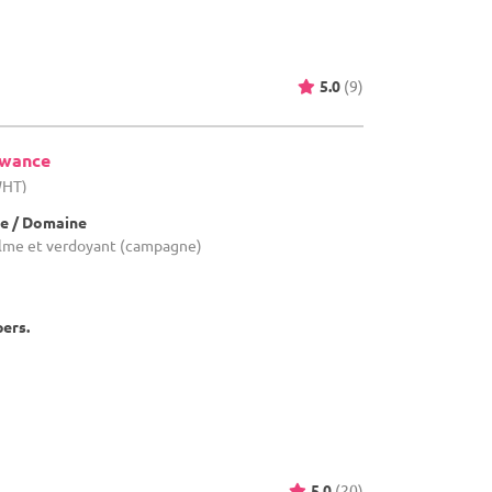
5.0
(9)
ewance
WHT)
e / Domaine
lme et verdoyant (campagne)
pers.
5.0
(20)