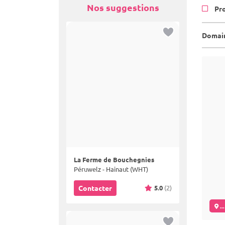
Nos suggestions
Pr
Domain
La Ferme de Bouchegnies
Péruwelz - Hainaut (WHT)
5.0
(2)
Contacter
..