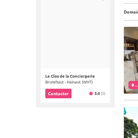
Domain
Le Clos de la Conciergerie
Brunehaut - Hainaut (WHT)
..
5.0
(5)
Contacter