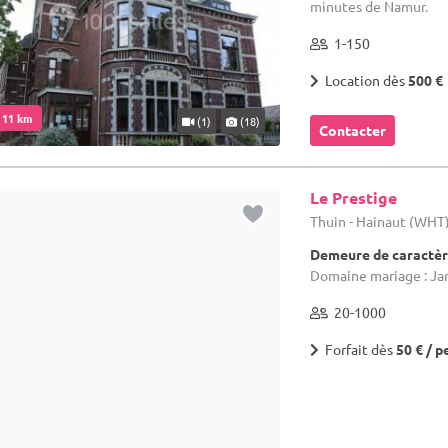
minutes de Namur.
1-150
Location dès
500 €
. 11 km
(1)
(18)
Contacter
Le Prestige
Thuin - Hainaut (WHT
Demeure de caractèr
Domaine mariage : Jar
20-1000
Forfait dès
50 € / p