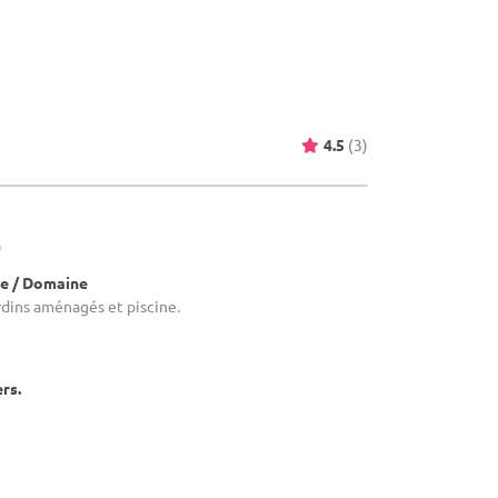
4.5
(3)
)
e / Domaine
dins aménagés et piscine.
ers.