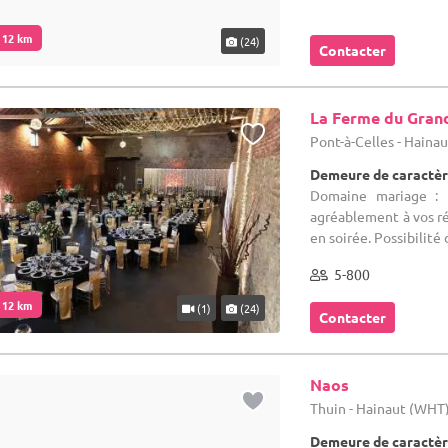
. 12 km
(24)
Contacter
La Ferme du Gran
Pont-à-Celles - Haina
Demeure de caractèr
Domaine mariage : L
agréablement à vos réc
en soirée. Possibilité 
5-800
. 12 km
(1)
(24)
Contacter
Naos
Thuin - Hainaut (WHT
Demeure de caractèr