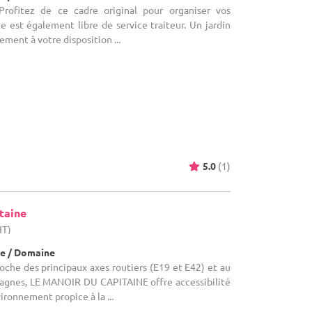
rofitez de ce cadre original pour organiser vos
le est également libre de service traiteur. Un jardin
ment à votre disposition ...
5.0
(1)
taine
HT)
e / Domaine
che des principaux axes routiers (E19 et E42) et au
agnes, LE MANOIR DU CAPITAINE offre accessibilité
vironnement propice à la ...