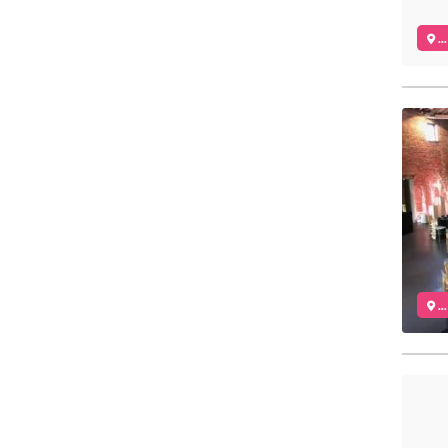
..
..