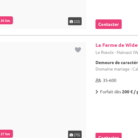
. 26 km
(22)
Contacter
La Ferme de Wid
Le Rœulx - Hainaut (
Demeure de caractèr
Domaine mariage : Ca
35-600
Forfait dès
200 € / 
. 27 km
(75)
Contacter