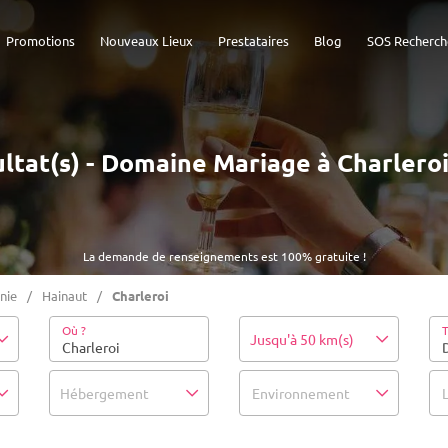
Promotions
Nouveaux Lieux
Prestataires
Blog
SOS Recherch
ultat(s) - Domaine Mariage à Charleroi
La demande de renseignements est 100% gratuite !
nie
Hainaut
Charleroi
Où ?
T
Jusqu'à 50 km(s)
Hébergement
Environnement
L