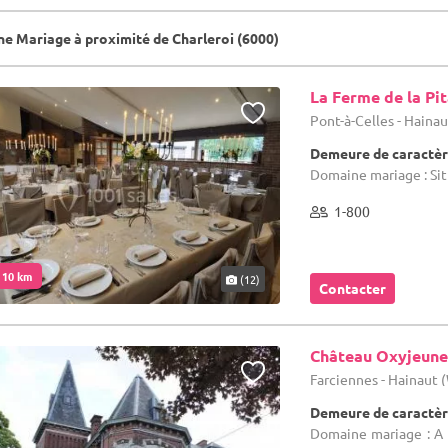
e Mariage à proximité de Charleroi (6000)
La Ferme de la Pi
Pont-à-Celles - Haina
Demeure de caractèr
Domaine mariage : Sit
1-800
. 10 km
(12)
Contacter
Château Oxyjeune
Farciennes - Hainaut
Demeure de caractèr
Domaine mariage : A 