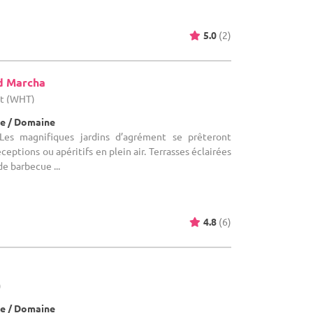
5.0
(2)
d Marcha
ut (WHT)
e / Domaine
es magnifiques jardins d’agrément se prêteront
eptions ou apéritifs en plein air. Terrasses éclairées
de barbecue ...
4.8
(6)
)
e / Domaine