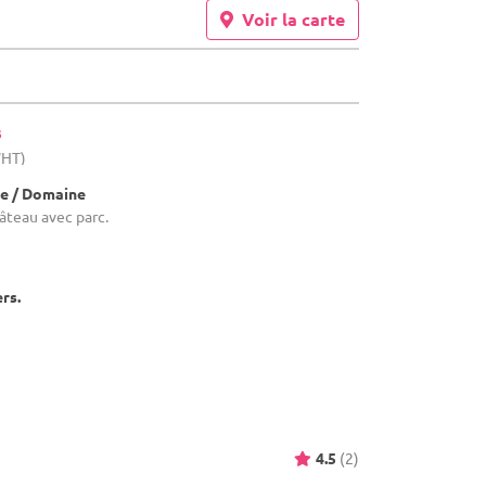
Voir la carte
s
WHT)
e / Domaine
âteau avec parc.
ers.
4.5
(2)