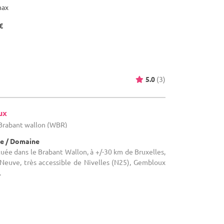
max
€
5.0
(3)
ux
 Brabant wallon (WBR)
e / Domaine
uée dans le Brabant Wallon, à +/-30 km de Bruxelles,
-Neuve, très accessible de Nivelles (N25), Gembloux
.