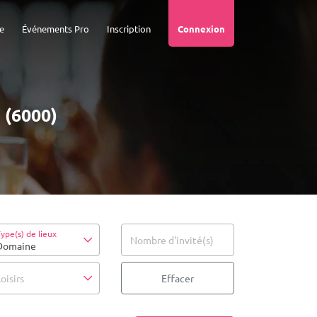
e
Événements Pro
Inscription
Connexion
 (6000)
ype(s) de lieux
Nombre d'invité(s)
Domaine
oisirs
Effacer