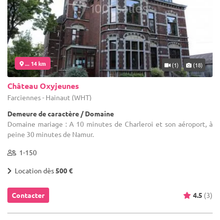
... 14 km
(1)
(18)
Château Oxyjeunes
Farciennes - Hainaut (WHT)
Demeure de caractère / Domaine
Domaine mariage : A 10 minutes de Charleroi et son aéroport, à
peine 30 minutes de Namur.
1-150
Location dès
500 €
Contacter
4.5
(3)