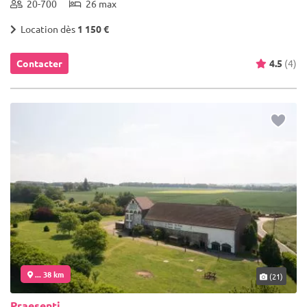
20-700
26 max
Location dès
1 150 €
Contacter
4.5
(4)
... 38 km
(21)
Praesenti