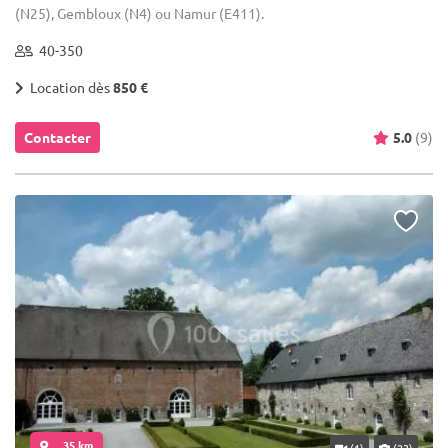
(N25), Gembloux (N4) ou Namur (E411).
40-350
Location dès
850 €
Contacter
5.0
(9)
... 35 km
(1)
(23)