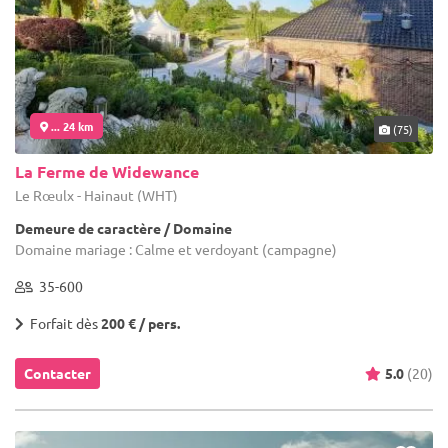
... 24 km
(75)
La Ferme de Widewance
Le Rœulx - Hainaut (WHT)
Demeure de caractère / Domaine
Domaine mariage : Calme et verdoyant (campagne)
35-600
Forfait dès
200 € / pers.
Contacter
5.0
(20)