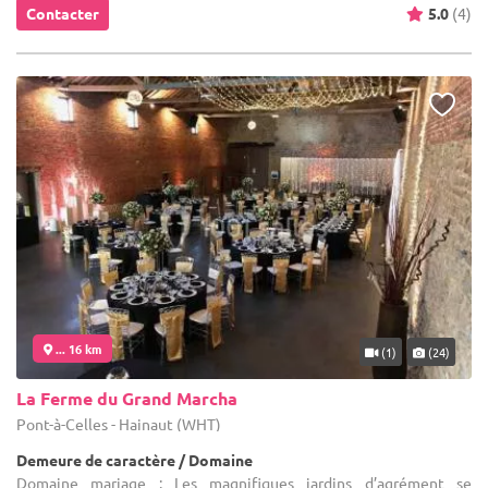
Contacter
5.0
(4)
... 16 km
(1)
(24)
La Ferme du Grand Marcha
Pont-à-Celles - Hainaut (WHT)
Demeure de caractère / Domaine
Domaine mariage : Les magnifiques jardins d’agrément se