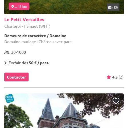
... 11 km
(15)
Le Petit Versailles
Charleroi - Hainaut (WHT)
Demeure de caractère / Domaine
Domaine mariage : Château avec parc.
30-1000
Forfait dès
50 € / pers.
Contacter
4.5
(2)