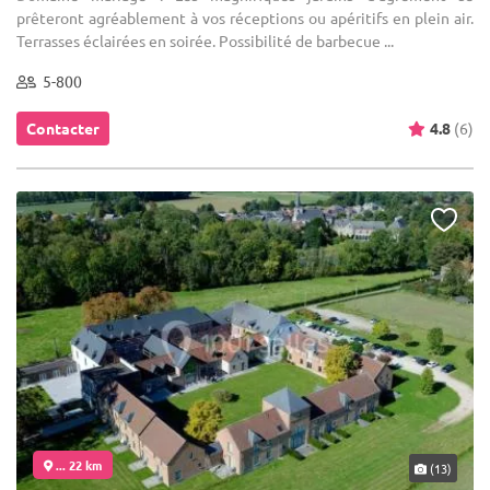
prêteront agréablement à vos réceptions ou apéritifs en plein air.
Terrasses éclairées en soirée. Possibilité de barbecue ...
5-800
Contacter
4.8
(6)
... 22 km
(13)