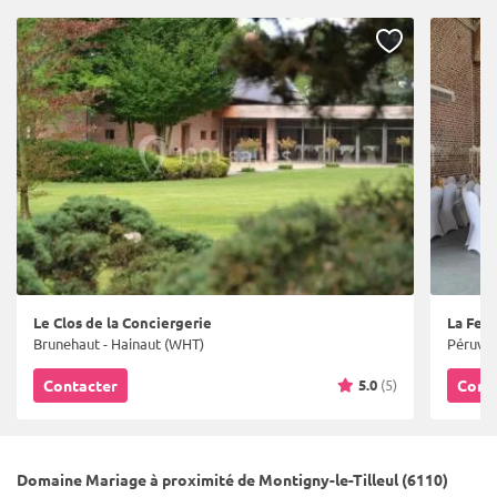
Le Clos de la Conciergerie
La Fer
Brunehaut - Hainaut (WHT)
Péruwel
5.0
(5)
Contacter
Cont
Domaine Mariage à proximité de Montigny-le-Tilleul (6110)