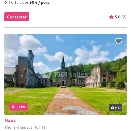
Forfait dès
50 € / pers.
Contacter
5.0
(2)
... 7 km
(14)
Naos
Thuin - Hainaut (WHT)