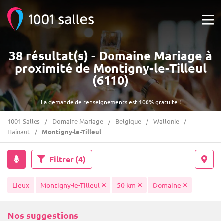
38 résultat(s) - Domaine Mariage à
proximité de Montigny-le-Tilleul
(6110)
La demande de renseignements est 100% gratuite !
1001 Salles
Domaine Mariage
Belgique
Wallonie
Hainaut
Montigny-le-Tilleul
Filtrer
(4)
Lieux
Montigny-le-Tilleul
50 km
Domaine
Nos suggestions