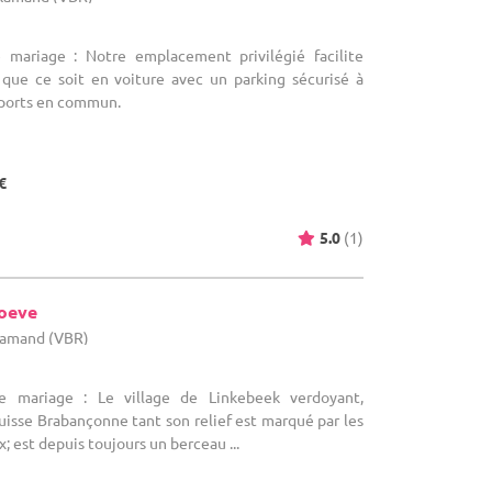
e mariage : Notre emplacement privilégié facilite
, que ce soit en voiture avec un parking sécurisé à
sports en commun.
€
5.0
(1)
oeve
flamand (VBR)
e mariage : Le village de Linkebeek verdoyant,
isse Brabançonne tant son relief est marqué par les
x; est depuis toujours un berceau ...