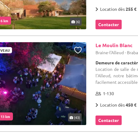
Location dès
255 €
. 6 km
(6)
Contacter
Le Moulin Blanc
VEAU
Braine-l'Alleud - Bra
Demeure de caractèr
Location de salle de 
l’Alleud, notre bât
facilement accessible.
1-130
Location dès
450 €
. 13 km
(43)
Contacter