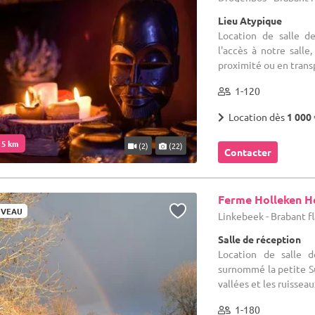
Lieu Atypique
Location de salle d
l'accès à notre salle
proximité ou en tran
1-120
Location dès
1 000 
. 5 km
(2)
(22)
Contacter
Ferme Holleken H
VEAU
Linkebeek - Brabant 
Salle de réception
Location de salle d
surnommé la petite Su
vallées et les ruisseau
1-180