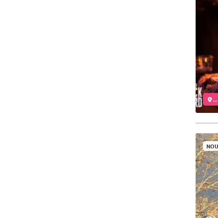
..
NOU