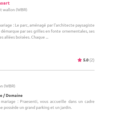
nsart
nt wallon (WBR)
ariage : Le parc, aménagé par l'architecte paysagiste
démarque par ses grilles en fonte ornementales, ses
es allées boisées. Chaque ...
5.0
(2)
lon (WBR)
e / Domaine
 mariage : Praesenti, vous accueille dans un cadre
 possède un grand parking et un jardin.