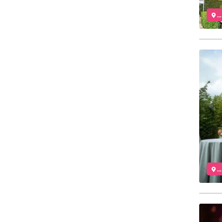
..
..