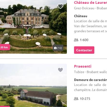
Château de Laure
Grez-Doiceau - Braba
Château
Location de salle de m
Van der Swaelmen, se 
grandes terrasses et s
1-600
. 20 km
(12)
Contacter
Praesenti
Tubize - Brabant wal
Demeure de caractèr
Location de salle de
champêtre. Le domaine
10-275