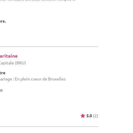
ers.
aritaine
-Capitale (BRU)
tre
ariage : En plein coeur de Bruxelles
ax
5.0
(2)