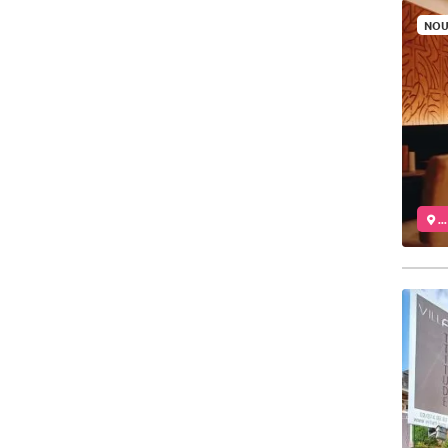
NOU
..