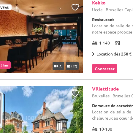
Kekko
VEAU
Uccle - Bruxelles-Cap
Restaurant
Location de salle de 
notre espace propose 
1-140
Location dès
250 €
. 3 km
(1)
(32)
Contacter
Villattitude
Bruxelles - Bruxelles
Demeure de caractère
Location de salle de 
chaleureux au cœur de
10-180