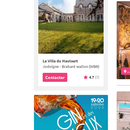
La Villa du Hautsart
Jodoigne - Brabant wallon (WBR)
..
4.7
(7)
Contacter