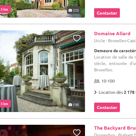
. 3 km
(23)
Contacter
Domaine Allard
Uccle - Bruxelles-Cap
Demeure de caractèr
Location de salle de 
siècle, entourée d'
Bruxelles.
10-100
Location dès
2 178 
. 3 km
(18)
Contacter
The Backyard Bru
Drogenbos - Brabant 