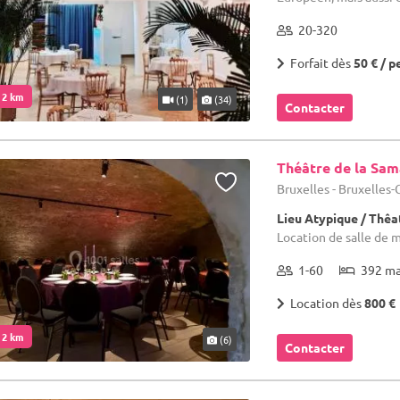
20-320
Forfait dès
50 € / p
. 2 km
(1)
(34)
Contacter
Théâtre de la Sam
Bruxelles - Bruxelles
Lieu Atypique / Thêa
Location de salle de m
1-60
392 m
Location dès
800 €
. 2 km
(6)
Contacter