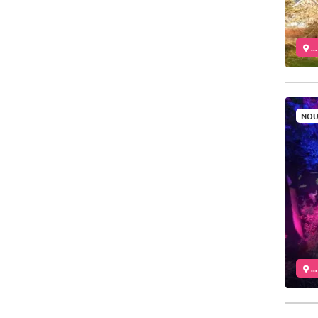
..
NOU
..