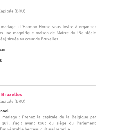
-Capitale (BRU)
 mariage : L’Harmon House vous invite à organiser
s une magnifique maison de Maître du 19e siècle
) située au cœur de Bruxelles. ...
max
€
 Bruxelles
-Capitale (BRU)
onnel
e mariage : Prenez la capitale de la Belgique par
 qu’il s’agit avant tout du siège du Parlement
’un véritable berceau culturel remplie ...