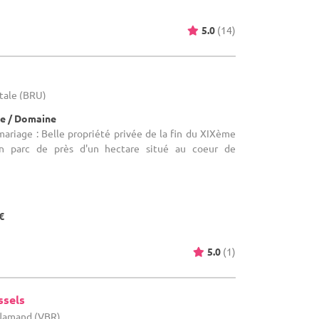
5.0
(14)
itale (BRU)
e / Domaine
mariage : Belle propriété privée de la fin du XIXème
un parc de près d'un hectare situé au coeur de
€
5.0
(1)
ssels
flamand (VBR)