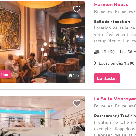
Harmon House
Bruxelles - Bruxelles
Salle de réception
Location de salle de
votre événement dan
(complètement rénovée
10-150
58 
Location dès
1 500 
. 1 km
(14)
Contacter
La Salle Montoyer
Bruxelles - Bruxelles
Restaurant / Traditi
Location de salle d
exemple. Rappelons
Européen, mais aussi d