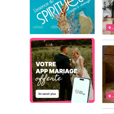
..
..