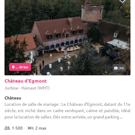
... 49 km
(46)
Château d'Egmont
Jurbise - Hainaut (WHT)
Château
Location de salle de mariage : Le Château d'Egmont, datant du 11e
siècle, est niché dans un cadre verdoyant, calme et paisible, idéal
pour la location de salles. Dès votre arrivée, un grand parking ...
1-500
2 max