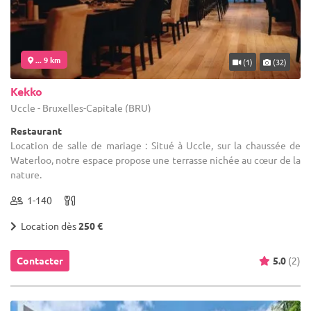
... 9 km
(1)
(32)
Kekko
Uccle - Bruxelles-Capitale (BRU)
Restaurant
Location de salle de mariage : Situé à Uccle, sur la chaussée de
Waterloo, notre espace propose une terrasse nichée au cœur de la
nature.
1-140
Location dès
250 €
Contacter
5.0
(2)