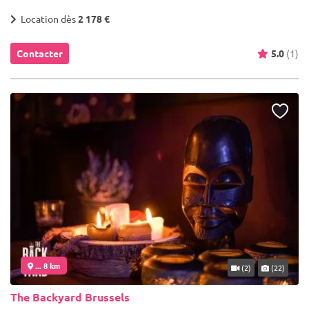
Location dès
2 178 €
Contacter
5.0
(1)
... 8 km
(2)
(22)
The Backyard Brussels