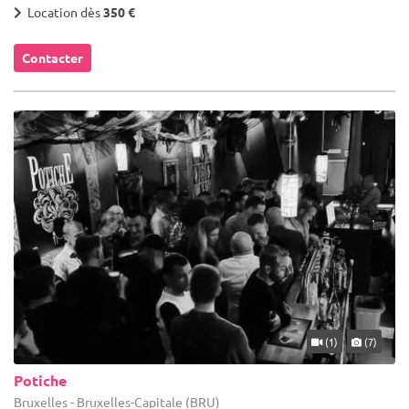
Location dès
350 €
Contacter
(1)
(7)
Potiche
Bruxelles - Bruxelles-Capitale (BRU)