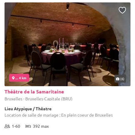
... 4 km
(6)
Théâtre de la Samaritaine
Bruxelles - Bruxelles-Capitale (BRU)
Lieu Atypique / Thêatre
Location de salle de mariage : En plein coeur de Bruxelles
1-60
392 max