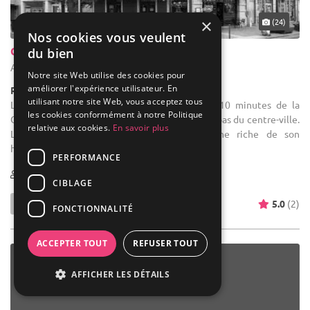
×
(24)
Nos cookies vous veulent
Chapeau Blanc
du bien
Anderlecht - Bruxelles-Capitale (BRU)
Notre site Web utilise des cookies pour
améliorer l'expérience utilisateur. En
Restaurant / Brasserie
utilisant notre site Web, vous acceptez tous
Location de salle de mariage : À seulement 10 minutes de la
les cookies conformément à notre Politique
Grand-Place, découvrez un lieu paisible à deux pas du centre-ville.
relative aux cookies.
En savoir plus
La commune d'Anderlecht est une commune riche de son
histoire... Le ...
PERFORMANCE
12-100
CIBLAGE
5.0
(2)
FONCTIONNALITÉ
ACCEPTER TOUT
REFUSER TOUT
AFFICHER LES DÉTAILS