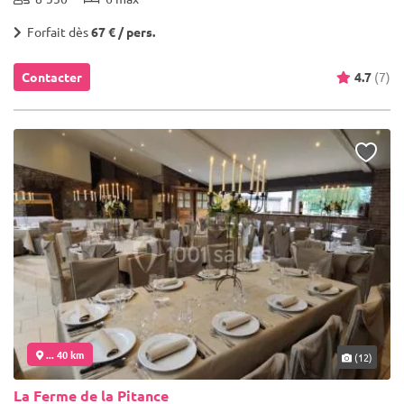
Forfait dès
67 € / pers.
Contacter
4.7
(7)
... 40 km
(12)
La Ferme de la Pitance