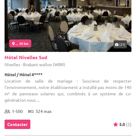
... 30 km
(21)
Hôtel Nivelles Sud
Nivelles - Brabant wallon (WBR)
Hôtel / Hôtel 4****
Location de salle de mariage : Soucieux de respecter
l'environnement, notre établissement a installé pas moins de 140
m² de panneaux solaires qui, combinés à un système de co-
génération nous ...
1-500
324 max
Contacter
5.0
(2)