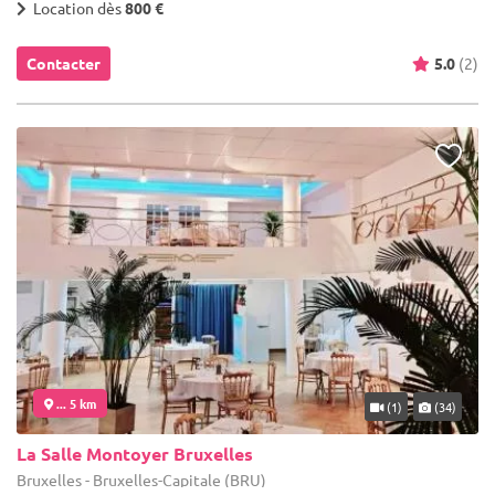
Location dès
800 €
Contacter
5.0
(2)
... 5 km
(1)
(34)
La Salle Montoyer Bruxelles
Bruxelles - Bruxelles-Capitale (BRU)