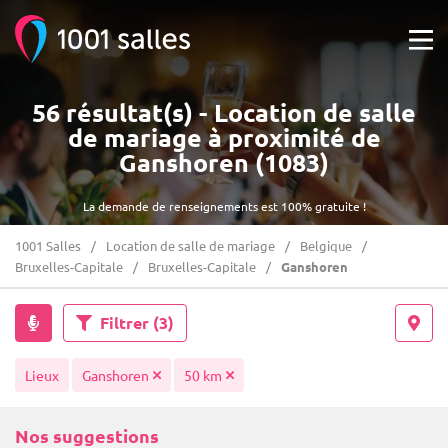
56 résultat(s) - Location de salle
de mariage à proximité de
Ganshoren (1083)
La demande de renseignements est 100% gratuite !
1001 Salles
Location de salle de mariage
Belgique
Bruxelles-Capitale
Bruxelles-Capitale
Ganshoren
Filtrer
(3)
Lieux
Ganshoren
50 km
Nos suggestions