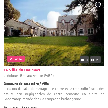
... 40 km
(1)
(31)
La Villa du Hautsart
Jodoigne - Brabant wallon (WBR)
Demeure de caractère / Villa
Location de salle de mariage : Le calme et la tranquillité sont des
atouts non négligeables de cette demeure en pierre de
Gobertange retirée dans la campagne brabançonne.
8-350
6 max