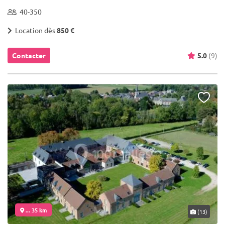
40-350
Location dès
850 €
Contacter
5.0
(9)
... 35 km
(13)