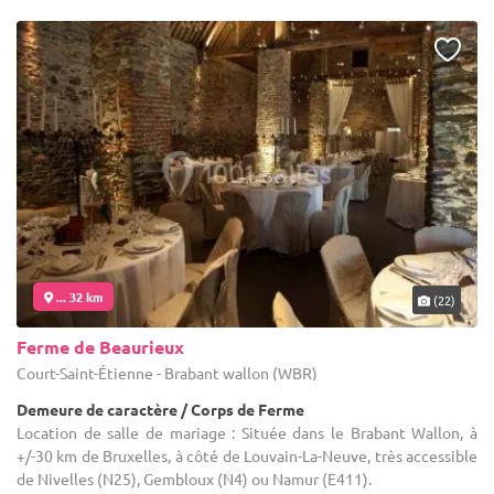
... 32 km
(22)
Ferme de Beaurieux
Court-Saint-Étienne - Brabant wallon (WBR)
Demeure de caractère / Corps de Ferme
Location de salle de mariage : Située dans le Brabant Wallon, à
+/-30 km de Bruxelles, à côté de Louvain-La-Neuve, très accessible
de Nivelles (N25), Gembloux (N4) ou Namur (E411).