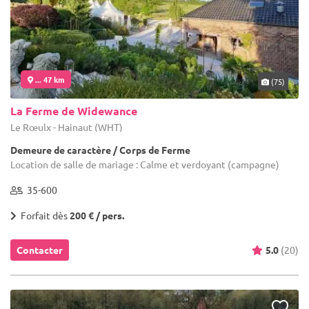
... 47 km
(75)
La Ferme de Widewance
Le Rœulx - Hainaut (WHT)
Demeure de caractère / Corps de Ferme
Location de salle de mariage : Calme et verdoyant (campagne)
35-600
Forfait dès
200 € / pers.
Contacter
5.0
(20)