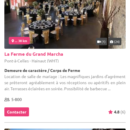
... 38 km
(1)
(24)
La Ferme du Grand Marcha
Pont-à-Celles - Hainaut (WHT)
Demeure de caractère / Corps de Ferme
Location de salle de mariage : Les magnifiques jardins d’agrément
se prêteront agréablement à vos réceptions ou apéritifs en plein
air. Terrasses éclairées en soirée. Possibilité de barbecue ...
5-800
Contacter
4.8
(6)