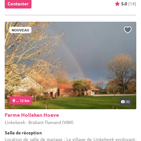
Contacter
5.0
(14)
NOUVEAU
... 12 km
(6)
Ferme Holleken Hoeve
Linkebeek - Brabant flamand (VBR)
Salle de réception
Location de salle de mariage : Le village de Linkebeek verdoyant,