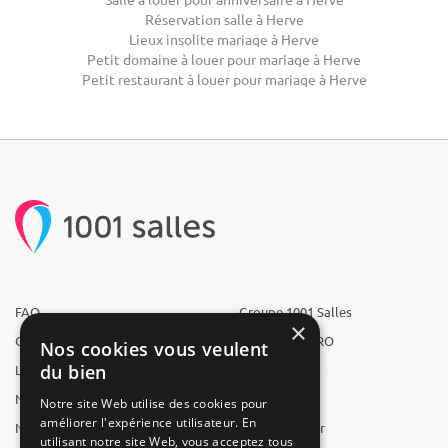
Réservation salle à Herve
Lieux insolite mariage à Herve
Petit domaine à louer pour mariage à Herve
Petit restaurant à louer pour mariage à Herve
FAQ
Groupe 1001 Salles
×
Qui sommes-nous ?
1001 Salles PRO
Nos cookies vous veulent
du bien
L'équipe
1001 Traiteurs
Nous recrutons
1001 Artistes
Notre site Web utilise des cookies pour
améliorer l'expérience utilisateur. En
Nos partenaires
Reserverunbar
utilisant notre site Web, vous acceptez tous